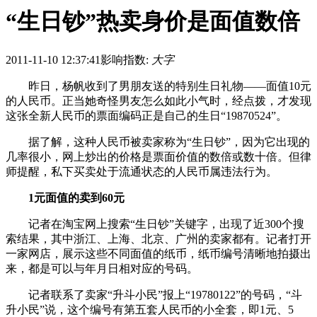
“生日钞”热卖身价是面值数倍
2011-11-10 12:37:41
影响指数:
大字
昨日，杨帆收到了男朋友送的特别生日礼物——面值10元
的人民币。正当她奇怪男友怎么如此小气时，经点拨，才发现
这张全新人民币的票面编码正是自己的生日“19870524”。
据了解，这种人民币被卖家称为“生日钞”，因为它出现的
几率很小，网上炒出的价格是票面价值的数倍或数十倍。但律
师提醒，私下买卖处于流通状态的人民币属违法行为。
1元面值的卖到60元
记者在淘宝网上搜索“生日钞”关键字，出现了近300个搜
索结果，其中浙江、上海、北京、广州的卖家都有。记者打开
一家网店，展示这些不同面值的纸币，纸币编号清晰地拍摄出
来，都是可以与年月日相对应的号码。
记者联系了卖家“升斗小民”报上“19780122”的号码，“斗
升小民”说，这个编号有第五套人民币的小全套，即1元、5