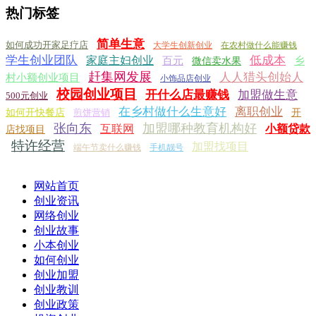
热门标签
简单生意
如何成功开家足疗店
大学生创新创业
在农村做什么能赚钱
学生创业团队
低成本
家庭主妇创业
百元
乡
微信卖水果
赶集网发展
人人猎头创始人
村小额创业项目
小饰品店创业
校园创业项目
开什么店最赚钱
加盟做生意
500元创业
在乡村做什么生意好
离职创业
如何开快餐店
煎饼营销
开
张向东
加盟哪种教育机构好
互联网
小额贷款
店找项目
特许经营
加盟找项目
端午节卖什么赚钱
手机靓号
网站首页
创业资讯
网络创业
创业故事
小本创业
如何创业
创业加盟
创业教训
创业政策