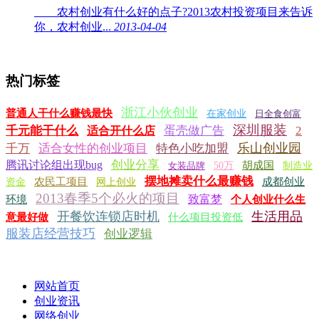
农村创业有什么好的点子?2013农村投资项目来告诉
你，农村创业...
2013-04-04
热门标签
浙江小伙创业
普通人干什么赚钱最快
在家创业
日全食创富
深圳服装
千元能干什么
蛋壳做广告
2
适合开什么店
乐山创业园
千万
适合女性的创业项目
特色小吃加盟
创业分享
腾讯讨论组出现bug
胡成国
女装品牌
50万
制造业
摆地摊卖什么最赚钱
农民工项目
成都创业
资金
网上创业
2013春季5个必火的项目
致富梦
环境
个人创业什么生
开餐饮连锁店时机
生活用品
意最好做
什么项目投资低
服装店经营技巧
创业逻辑
网站首页
创业资讯
网络创业