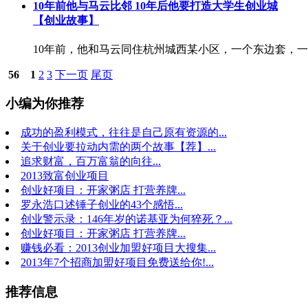
10年前他与马云比邻 10年后他要打造大学生创业城
【创业故事】
10年前，他和马云同住杭州城西某小区，一个东边套，一
56
1
2
3
下一页
尾页
小编为你推荐
成功的盈利模式，往往是自己原有资源的...
关于创业要拉动内需的两个故事【荐】...
追求财富，百万富翁的向往...
2013致富创业项目
创业好项目：开家粥店 打营养牌...
罗永浩口述锤子创业的43个感悟...
创业警示录：146年岁的诺基亚为何猝死？...
创业好项目：开家粥店 打营养牌...
赚钱必看：2013创业加盟好项目大搜集...
2013年7个招商加盟好项目免费送给你!...
推荐信息