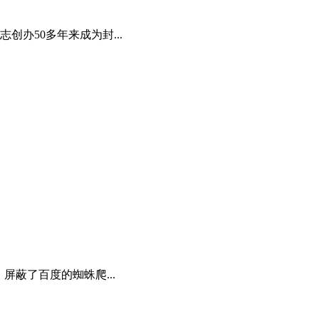
办50多年来成为封...
蔽了百度的蜘蛛爬...