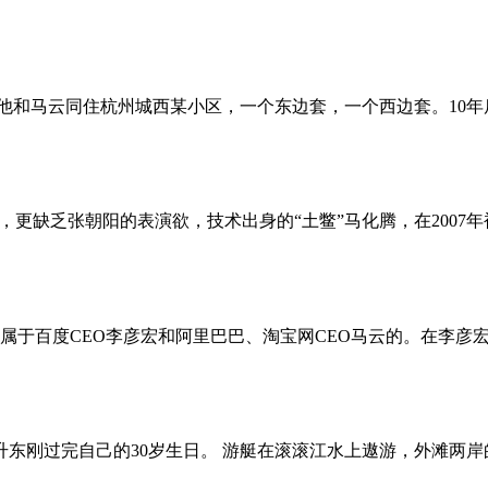
，他和马云同住杭州城西某小区，一个东边套，一个西边套。10年后
更缺乏张朝阳的表演欲，技术出身的“土鳖”马化腾，在2007年被
于百度CEO李彦宏和阿里巴巴、淘宝网CEO马云的。在李彦宏的
庞升东刚过完自己的30岁生日。 游艇在滚滚江水上遨游，外滩两岸的