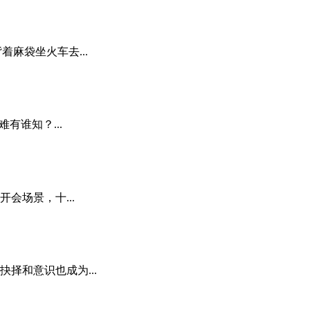
麻袋坐火车去...
谁知？...
会场景，十...
择和意识也成为...