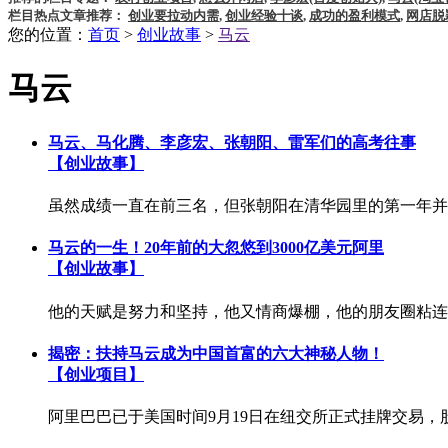
栏目热点文章推荐：
创业要拉动内需
,
创业经验十谈
,
成功的盈利模式
,
网店脱
您的位置：
首页
>
创业故事
>
马云
马云
马云、马化腾、李彦宏、张朝阳、雷军们的高考往事
【创业故事】
虽然成绩一直在前三名，但张朝阳在清华园里的第一年并
马云的一生！20年前的大忽悠到3000亿美元阿里
【创业故事】
他的天赋是努力和坚持，他又情商爆棚，他的朋友圈粘连了中
揭密：扶持马云成为中国首富的六大神秘人物！
【创业项目】
阿里巴巴已于美国时间9月19日在纽交所正式挂牌交易，股票