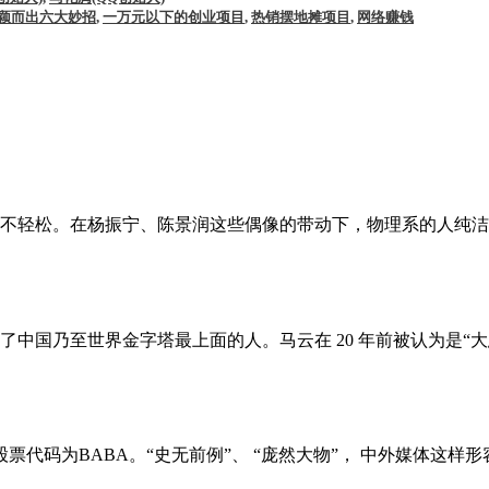
颖而出六大妙招
,
一万元以下的创业项目
,
热销摆地摊项目
,
网络赚钱
不轻松。在杨振宁、陈景润这些偶像的带动下，物理系的人纯洁而
国乃至世界金字塔最上面的人。马云在 20 年前被认为是“大忽悠
代码为BABA。“史无前例”、 “庞然大物”， 中外媒体这样形容