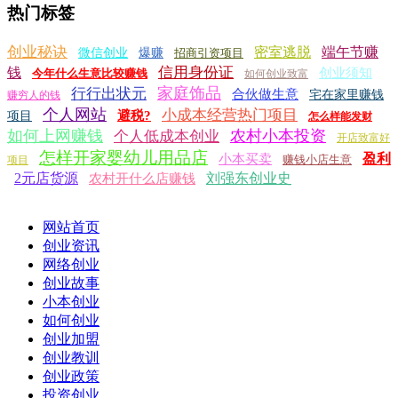
热门标签
创业秘诀
密室逃脱
端午节赚
微信创业
爆赚
招商引资项目
信用身份证
钱
创业须知
今年什么生意比较赚钱
如何创业致富
家庭饰品
行行出状元
合伙做生意
宅在家里赚钱
赚穷人的钱
个人网站
小成本经营热门项目
避税?
项目
怎么样能发财
如何上网赚钱
农村小本投资
个人低成本创业
开店致富好
怎样开家婴幼儿用品店
盈利
小本买卖
赚钱小店生意
项目
2元店货源
刘强东创业史
农村开什么店赚钱
网站首页
创业资讯
网络创业
创业故事
小本创业
如何创业
创业加盟
创业教训
创业政策
投资创业