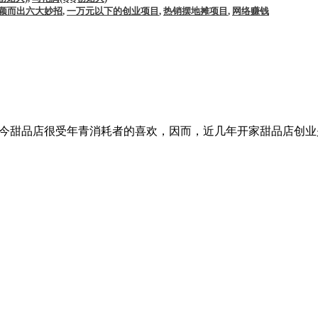
颖而出六大妙招
,
一万元以下的创业项目
,
热销摆地摊项目
,
网络赚钱
如今甜品店很受年青消耗者的喜欢，因而，近几年开家甜品店创