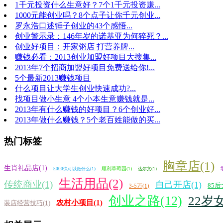
1千元投资什么生意好？7个1千元投资赚...
1000元能创业吗？8个点子让你千元创业...
罗永浩口述锤子创业的43个感悟...
创业警示录：146年岁的诺基亚为何猝死？...
创业好项目：开家粥店 打营养牌...
赚钱必看：2013创业加盟好项目大搜集...
2013年7个招商加盟好项目免费送给你!...
5个最新2013赚钱项目
什么项目让大学生创业快速成功?...
找项目做小生意 4个小本生意赚钱就是...
2013年有什么赚钱的好项目？6个创业好...
2013年做什么赚钱？5个老百姓能做的买...
热门标签
胸章店(1)
生肖礼品店(1)
顺利草莓园(1)
5000快可以做什么(1)
达尔文(1)
生活用品(2)
传统商业(1)
自己开店(1)
85后
3-5万(1)
创业之路(12)
22岁
农村小项目(1)
装店经营技巧(1)