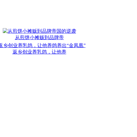
从煎饼小摊贩到品牌帝
返乡创业养乳鸽，让他养