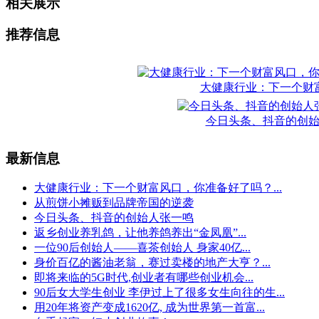
相关展示
推荐信息
大健康行业：下一个财
今日头条、抖音的创
最新信息
大健康行业：下一个财富风口，你准备好了吗？...
从煎饼小摊贩到品牌帝国的逆袭
今日头条、抖音的创始人张一鸣
返乡创业养乳鸽，让他养鸽养出“金凤凰”...
一位90后创始人——喜茶创始人 身家40亿...
身价百亿的酱油老翁，赛过卖楼的地产大亨？...
即将来临的5G时代,创业者有哪些创业机会...
90后女大学生创业 李伊过上了很多女生向往的生...
用20年将资产变成1620亿, 成为世界第一首富...