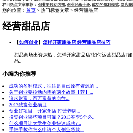
栏目热点文章推荐：
创业要拉动内需
,
创业经验十谈
,
成功的盈利模式
,
网店脱
您的位置：
首页
> 热门标签文章 > 经营甜品店
经营甜品店
【
如何创业
】
怎样开家甜品店 经营甜品店技巧
甜品商场出资炽热，怎样开家甜品店?如何运营甜品店?
品...
小编为你推荐
成功的盈利模式，往往是自己原有资源的...
关于创业要拉动内需的两个故事【荐】...
追求财富，百万富翁的向往...
2013致富创业项目
创业好项目：开家粥店 打营养牌...
投资创业哪些项目可靠？2013春季5个必...
什么项目让大学生创业快速成功?...
手把手教你怎么申请个人创业贷款...