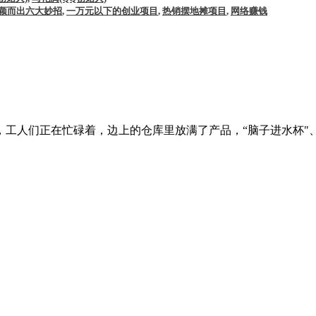
颖而出六大妙招
,
一万元以下的创业项目
,
热销摆地摊项目
,
网络赚钱
们正在忙碌着，边上的仓库里放满了产品，“脑子进水杯"、造型纸巾抽、牙