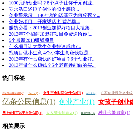
1000元能创业吗？8个点子让你千元创业...
罗永浩口述锤子创业的43个感悟...
创业警示录：146年岁的诺基亚为何猝死？...
创业好项目：开家粥店 打营养牌...
赚钱必看：2013创业加盟好项目大搜集...
2013年7个招商加盟好项目免费送给你!...
5个最新2013赚钱项目
什么项目让大学生创业快速成功?...
找项目做小生意 4个小本生意赚钱就是...
2013年有什么赚钱的好项目？6个创业好...
2013年做什么赚钱？5个老百姓能做的买...
热门标签
女生空余时间做什么好(1)
在家创业做什么比较好
55万元(1)
开女装品牌加盟店(1)
创业者路(1)
亿条公民信息(1)
创业产业(1)
女孩子创业做
种什么能致富(1)
人人猎头创始人(1)
网上创业可以干点什么呢(1)
连锁加盟(15)
相关展示