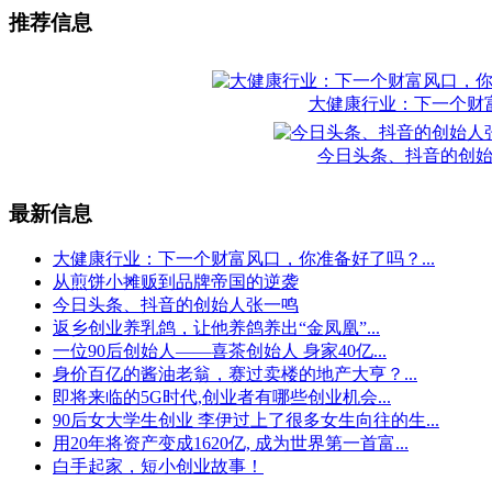
推荐信息
大健康行业：下一个财
今日头条、抖音的创
最新信息
大健康行业：下一个财富风口，你准备好了吗？...
从煎饼小摊贩到品牌帝国的逆袭
今日头条、抖音的创始人张一鸣
返乡创业养乳鸽，让他养鸽养出“金凤凰”...
一位90后创始人——喜茶创始人 身家40亿...
身价百亿的酱油老翁，赛过卖楼的地产大亨？...
即将来临的5G时代,创业者有哪些创业机会...
90后女大学生创业 李伊过上了很多女生向往的生...
用20年将资产变成1620亿, 成为世界第一首富...
白手起家，短小创业故事！