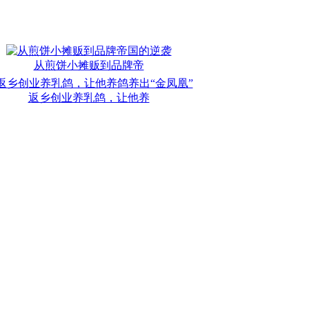
从煎饼小摊贩到品牌帝
返乡创业养乳鸽，让他养