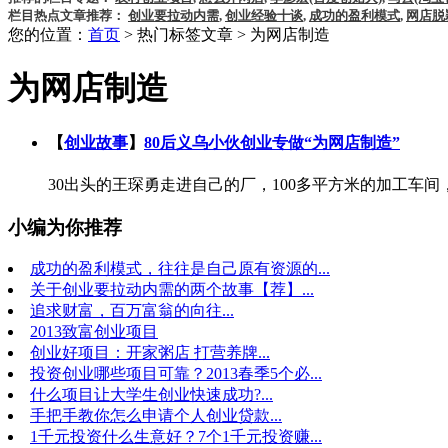
栏目热点文章推荐：
创业要拉动内需
,
创业经验十谈
,
成功的盈利模式
,
网店脱
您的位置：
首页
> 热门标签文章 > 为网店制造
为网店制造
【
创业故事
】
80后义乌小伙创业专做“为网店制造”
30出头的王琛勇走进自己的厂，100多平方米的加工车间，工人
小编为你推荐
成功的盈利模式，往往是自己原有资源的...
关于创业要拉动内需的两个故事【荐】...
追求财富，百万富翁的向往...
2013致富创业项目
创业好项目：开家粥店 打营养牌...
投资创业哪些项目可靠？2013春季5个必...
什么项目让大学生创业快速成功?...
手把手教你怎么申请个人创业贷款...
1千元投资什么生意好？7个1千元投资赚...