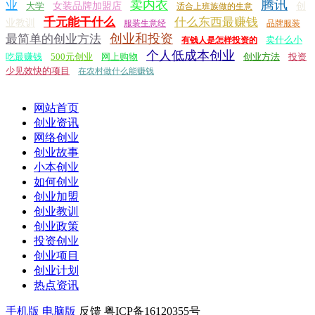
腾讯
卖内衣
业
大学
女装品牌加盟店
创
适合上班族做的生意
千元能干什么
什么东西最赚钱
业教训
服装生意经
品牌服装
创业和投资
最简单的创业方法
卖什么小
有钱人是怎样投资的
个人低成本创业
吃最赚钱
500元创业
网上购物
创业方法
投资
少见效快的项目
在农村做什么能赚钱
网站首页
创业资讯
网络创业
创业故事
小本创业
如何创业
创业加盟
创业教训
创业政策
投资创业
创业项目
创业计划
热点资讯
手机版
电脑版
反馈
粤ICP备16120355号