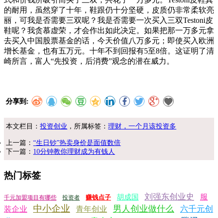
的耐用，虽然穿了十年，鞋跟仍十分坚硬，皮质仍非常柔软亮
丽，可我是否需要三双呢？我是否需要一次买入三双Testoni皮
鞋呢？我贪慕虚荣，才会作出如此决定。如果把那一万多元拿
去买入中国股票基金的话，今天价值八万多元；即使买入欧洲
增长基金，也有五万元。十年不到回报有5至8倍。这证明了清
崎所言，富人“先投资，后消费”观念的潜在威力。
分享到:
本文栏目：
投资创业
，所属标签：
理财，一个月该投资多
上一篇：
“生日钞”热卖身价是面值数倍
下一篇：
10分钟教你理财成为有钱人
热门标签
刘强东创业史
服
胡成国
赚钱点子
千元加盟项目有哪些
投资者
中小企业
男人创业做什么
六千元创
装企业
青年创业