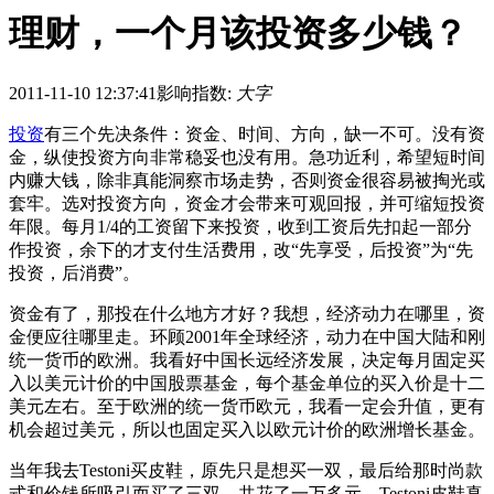
理财，一个月该投资多少钱？
2011-11-10 12:37:41
影响指数:
大字
投资
有三个先决条件：资金、时间、方向，缺一不可。没有资
金，纵使投资方向非常稳妥也没有用。急功近利，希望短时间
内赚大钱，除非真能洞察市场走势，否则资金很容易被掏光或
套牢。选对投资方向，资金才会带来可观回报，并可缩短投资
年限。每月1/4的工资留下来投资，收到工资后先扣起一部分
作投资，余下的才支付生活费用，改“先享受，后投资”为“先
投资，后消费”。
资金有了，那投在什么地方才好？我想，经济动力在哪里，资
金便应往哪里走。环顾2001年全球经济，动力在中国大陆和刚
统一货币的欧洲。我看好中国长远经济发展，决定每月固定买
入以美元计价的中国股票基金，每个基金单位的买入价是十二
美元左右。至于欧洲的统一货币欧元，我看一定会升值，更有
机会超过美元，所以也固定买入以欧元计价的欧洲增长基金。
当年我去Testoni买皮鞋，原先只是想买一双，最后给那时尚款
式和价钱所吸引而买了三双，共花了一万多元。Testoni皮鞋真