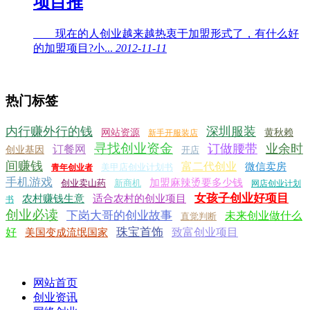
项目推
现在的人创业越来越热衷于加盟形式了，有什么好
的加盟项目?小...
2012-11-11
热门标签
内行赚外行的钱
深圳服装
网站资源
黄秋赖
新手开服装店
寻找创业资金
订做腰带
业余时
订餐网
创业基因
开店
间赚钱
富二代创业
微信卖房
美甲店创业计划书
青年创业者
手机游戏
加盟麻辣烫要多少钱
创业卖山药
新商机
网店创业计划
女孩子创业好项目
农村赚钱生意
适合农村的创业项目
书
创业必读
下岗大哥的创业故事
未来创业做什么
直觉判断
珠宝首饰
好
致富创业项目
美国变成流氓国家
网站首页
创业资讯