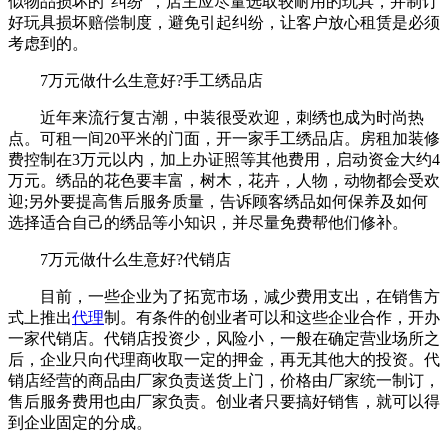
似物品损坏的“纠纷”，店主应尽量选取较耐用的玩具，并制订
好玩具损坏赔偿制度，避免引起纠纷，让客户放心租赁是必须
考虑到的。
7万元做什么生意好?手工绣品店
近年来流行复古潮，中装很受欢迎，刺绣也成为时尚热
点。可租一间20平米的门面，开一家手工绣品店。房租加装修
费控制在3万元以内，加上办证照等其他费用，启动资金大约4
万元。绣品的花色要丰富，树木，花卉，人物，动物都会受欢
迎;另外要提高售后服务质量，告诉顾客绣品如何保养及如何
选择适合自己的绣品等小知识，并尽量免费帮他们修补。
7万元做什么生意好?代销店
目前，一些企业为了拓宽市场，减少费用支出，在销售方
式上推出
代理
制。有条件的创业者可以和这些企业合作，开办
一家代销店。代销店投资少，风险小，一般在确定营业场所之
后，企业只向代理商收取一定的押金，再无其他大的投资。代
销店经营的商品由厂家负责送货上门，价格由厂家统一制订，
售后服务费用也由厂家负责。创业者只要搞好销售，就可以得
到企业固定的分成。