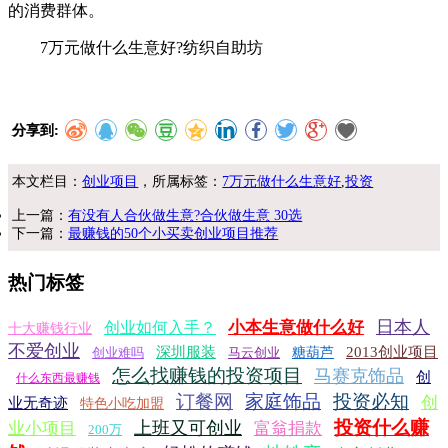
的消费群体。
7万元做什么生意好?纺织自助坊
分享到:
本文栏目：
创业项目
，所属标签：
7万元做什么生意好
,
投资
上一篇：
有没有人合伙做生意?合伙做生意 30选
下一篇：
最赚钱的50个小买卖创业项目推荐
热门标签
日本人
小本生意做什么好
创业如何入手？
十大赚钱行业
不爱创业
深圳服装
2013创业项目
创业难吗
马云创业
糖葫芦
怎么找赚钱的投资项目
马赛克饰品
创
什么东西最赚钱
订餐网
家庭饰品
投资必知
创
业无奇迹
特色小吃加盟
投资什么赚
上班又可创业
业小项目
富翁捐款
200万