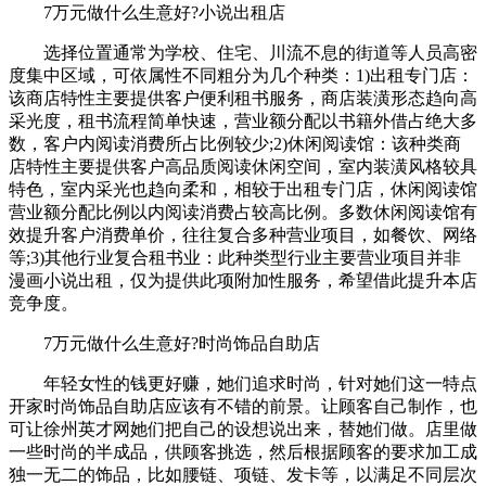
7万元做什么生意好?小说出租店
选择位置通常为学校、住宅、川流不息的街道等人员高密
度集中区域，可依属性不同粗分为几个种类：1)出租专门店：
该商店特性主要提供客户便利租书服务，商店装潢形态趋向高
采光度，租书流程简单快速，营业额分配以书籍外借占绝大多
数，客户内阅读消费所占比例较少;2)休闲阅读馆：该种类商
店特性主要提供客户高品质阅读休闲空间，室内装潢风格较具
特色，室内采光也趋向柔和，相较于出租专门店，休闲阅读馆
营业额分配比例以内阅读消费占较高比例。多数休闲阅读馆有
效提升客户消费单价，往往复合多种营业项目，如餐饮、网络
等;3)其他行业复合租书业：此种类型行业主要营业项目并非
漫画小说出租，仅为提供此项附加性服务，希望借此提升本店
竞争度。
7万元做什么生意好?时尚饰品自助店
年轻女性的钱更好赚，她们追求时尚，针对她们这一特点
开家时尚饰品自助店应该有不错的前景。让顾客自己制作，也
可让徐州英才网她们把自己的设想说出来，替她们做。店里做
一些时尚的半成品，供顾客挑选，然后根据顾客的要求加工成
独一无二的饰品，比如腰链、项链、发卡等，以满足不同层次