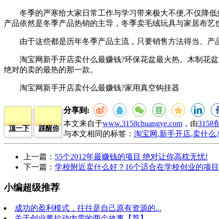
冬季的严寒给大家日常工作与学习带来极大不便,不仅降低效
产品依然是冬季产品热销的主导，冬季卖毛绒玩具与家居布艺
由于这些都是历年冬季产品主流，只要销售方法得当、产品
淘宝网新手开店卖什么最赚钱?环保花盆最火热。木制花盆虽
绝对的卖的最热的那一款。
淘宝网新手开店卖什么最赚钱?家用真空钩挂器
分享到:
本文来自于
www.3158chuangye.com
，由
315
顶一下
踩醒你
与本文相同的标签：
淘宝网
,
新手开店
,
卖什么
,
上一篇：
55个2012年最赚钱的项目 绝对让你高枕无忧!
下一篇：
学校附近卖什么好？16个适合在学校创业的项目
小编超级推荐
成功的盈利模式，往往是自己原有资源的...
关于创业要拉动内需的两个故事【荐】...