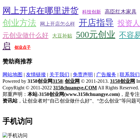
网上开店在哪里进货
高臣红木家具
科技创新
开店指导
创业方法
投资人
网上开店怎么样
500元创业
不容
元创业做什么好
大豆补贴
启
创业点子
赞助商推荐
网站地图
|
友情链接
|
关于我们
|
免责声明
|
广告服务
|
联系我们
Powered by
3158创业网
3158
|
创业网
© 2011-2013.
3158创业网
In
CopyRight © 2011-2022
3158chuangye.COM
All Rights Reserved
郑重声明：
本站-3158创业网(www.3158chuangye.com)
，是专注
资讯站
，让创业者对“自己创业做什么好”、“怎么创业”等问题
手机访问