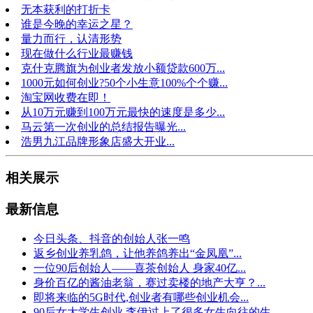
无本获利的打折卡
谁是今晚的幸运之星？
量力而行，认清形势
现在做什么行业最赚钱
克什克腾旗为创业者发放小额贷款600万...
1000元如何创业?50个小生意100%个个赚...
淘宝网收费在即！
从10万元赚到100万元最快的速度是多少...
马云第一次创业的总结报告曝光...
浩男九江品牌形象店盛大开业...
相关展示
最新信息
今日头条、抖音的创始人张一鸣
返乡创业养乳鸽，让他养鸽养出“金凤凰”...
一位90后创始人——喜茶创始人 身家40亿...
身价百亿的酱油老翁，赛过卖楼的地产大亨？...
即将来临的5G时代,创业者有哪些创业机会...
90后女大学生创业 李伊过上了很多女生向往的生...