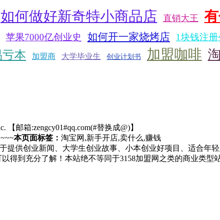
如何做好新奇特小商品店
有
直销大王
如何开一家烧烤店
苹果7000亿创业史
1块钱注册
加盟咖啡
易亏本
加盟商
大学毕业生
创业计划书
c.
【邮箱:zengcy01#qq.com(#替换成@)】
. ~~~
本页面标签：
淘宝网,新手开店,卖什么,赚钱
于提供创业新闻、大学生创业故事、小本创业好项目、适合年轻
可以得到充分了解！本站绝不等同于3158加盟网之类的商业类型