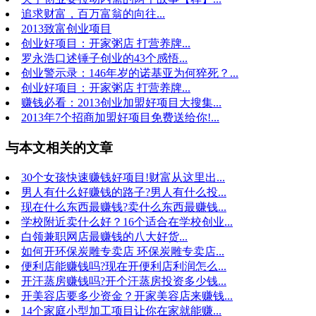
追求财富，百万富翁的向往...
2013致富创业项目
创业好项目：开家粥店 打营养牌...
罗永浩口述锤子创业的43个感悟...
创业警示录：146年岁的诺基亚为何猝死？...
创业好项目：开家粥店 打营养牌...
赚钱必看：2013创业加盟好项目大搜集...
2013年7个招商加盟好项目免费送给你!...
与本文相关的文章
30个女孩快速赚钱好项目!财富从这里出...
男人有什么好赚钱的路子?男人有什么投...
现在什么东西最赚钱?卖什么东西最赚钱...
学校附近卖什么好？16个适合在学校创业...
白领兼职网店最赚钱的八大好货...
如何开环保炭雕专卖店 环保炭雕专卖店...
便利店能赚钱吗?现在开便利店利润怎么...
开汗蒸房赚钱吗?开个汗蒸房投资多少钱...
开美容店要多少资金？开家美容店来赚钱...
14个家庭小型加工项目让你在家就能赚...