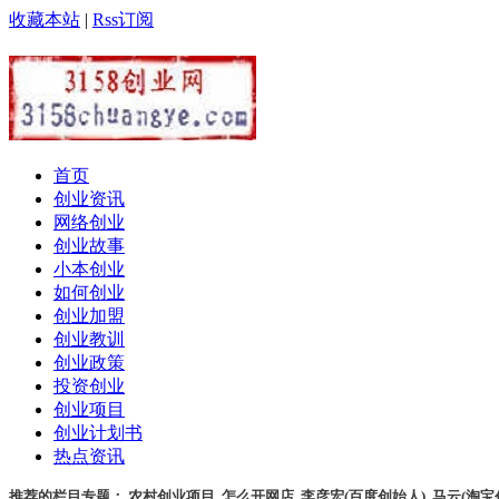
收藏本站
|
Rss订阅
首页
创业资讯
网络创业
创业故事
小本创业
如何创业
创业加盟
创业教训
创业政策
投资创业
创业项目
创业计划书
热点资讯
推荐的栏目专题：
农村创业项目
,
怎么开网店
,
李彦宏(百度创始人)
,
马云(淘宝