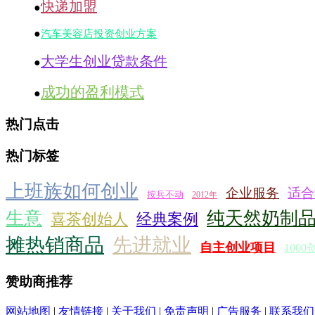
快递加盟
●
●
汽车美容店投资创业方案
大学生创业贷款条件
●
成功的盈利模式
●
热门点击
热门标签
上班族如何创业
企业服务
适合
按兵不动
2012年
生意
纯天然奶制
喜茶创始人
经典案例
摊热销商品
先进就业
自主创业项目
1000
赞助商推荐
网站地图
|
友情链接
|
关于我们
|
免责声明
|
广告服务
|
联系我们