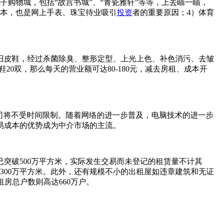
购物城，包括“故宫书城”、“青瓷雅轩”等等，上去瞄一瞄，
成本，也是网上手表、珠宝待业吸引
投资
者的重要原因；4）体育
皮鞋，经过杀菌除臭、整形定型、上光上色、补色消污、去皱
0双，那么每天的营业额可达80-180元，减去房租、成本开
公司将不受时间限制。随着网络的进一步普及，电脑技术的进一步
易成本的优势成为中介市场的主流。
破500万平方米，实际发生交易而未登记的租赁量不计其
达300万平方米。此外，还有规模不小的出租屋如违章建筑和无证
租房总户数则高达660万户。