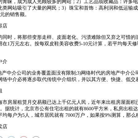
青睐，成为成人光顾较多的网站；2）工艺品或收藏品：许多电子
此类网站吸引了大量的网民；3）珠宝和首饰：高利润和低运输
美元的销售额。
容店
同时，将那些变形走样、皮面老化、污渍难除但又弃之可惜的旧
1万元左右。按每双皮鞋美容收费5-10元计算，若平均每天修鞋2
中介
地产中介公司的业务覆盖面没有限制;3)网络时代的房地产中介
网络中介必将逐步取代传统中介组织，并以其方便、快捷、低交
租
房屋租赁月交易额已达上千亿元人民，近年来出租房屋面积已突
。据统计，北京市公有住宅出租的就有8600平方米，私房出租
每户为5人，城市居民就有 7000万户，如果按9%测算，那么
卖店