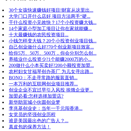
30个女孩快速赚钱好项目!财富从这里出...
大学门口开什么店好 项目方法两手“硬...
干什么投资小见效快？17个小投资赚大钱...
14个家庭小型加工项目让你在家就能赚...
十大最赚钱的农民投资项目...
小钱怎样变大钱？20个小投资创业项目钱...
自己创业做什么好?70个创业新项目致富...
给你5万、50万、500万，你会分别怎么创...
养殖业什么投资少?1个能赚2000万的小...
200做什么小本买卖好?200小额投资加盟...
农村妇女甘福琴创办茶厂 为儿女寻出路...
BONO：不走寻常路的服装直销...
一本万利的互联网创业项目推荐...
创业企业不宜过早引入风投 挨饿企业更...
加盟必看:怎样选择加盟店?
新华助宣城小伙圆创业梦
李兆基创业史：当年一千元闯香港...
女党员的坚强创业历程
谁是美国最出色的广告人？...
真皮包的保养方法！