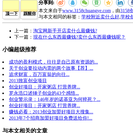
分享到:
本文来自于
www.3158chuangye.com
，由
315
顶一下
踩醒你
与本文相同的标签：
学校附近卖什么好
,
学校
上一篇：
淘宝网新手开店卖什么最赚钱?
下一篇：
现在什么东西最赚钱?卖什么东西最赚钱呢？
小编超级推荐
成功的盈利模式，往往是自己原有资源的...
关于创业要拉动内需的两个故事【荐】...
追求财富，百万富翁的向往...
2013致富创业项目
创业好项目：开家粥店 打营养牌...
罗永浩口述锤子创业的43个感悟...
创业警示录：146年岁的诺基亚为何猝死？...
创业好项目：开家粥店 打营养牌...
赚钱必看：2013创业加盟好项目大搜集...
2013年7个招商加盟好项目免费送给你!...
与本文相关的文章