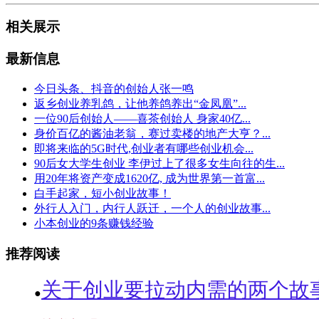
相关展示
最新信息
今日头条、抖音的创始人张一鸣
返乡创业养乳鸽，让他养鸽养出“金凤凰”...
一位90后创始人——喜茶创始人 身家40亿...
身价百亿的酱油老翁，赛过卖楼的地产大亨？...
即将来临的5G时代,创业者有哪些创业机会...
90后女大学生创业 李伊过上了很多女生向往的生...
用20年将资产变成1620亿, 成为世界第一首富...
白手起家，短小创业故事！
外行人入门，内行人跃迁，一个人的创业故事...
小本创业的9条赚钱经验
推荐阅读
关于创业要拉动内需的两个故
●