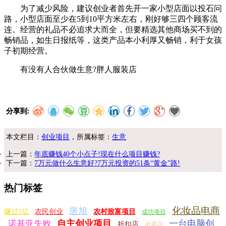
为了减少风险，建议创业者首先开一家小型店面以投石问
路，小型店面至少在5到10平方米左右，刚好够三四个顾客流
连。经营的礼品不必追求大而全，但要精选其他商场买不到的
畅销品，如生日报纸等，这类产品本小利厚又畅销，利于女孩
子初期经营。
有没有人合伙做生意?胖人服装店
分享到:
本文栏目：
创业项目
，所属标签：
生意
上一篇：
年底赚钱40个小点子!现在什么项目赚钱?
下一篇：
7万元做什么生意好?7万元投资的51条“黄金”路!
热门标签
化妆品电商
唐旭
赚过1亿
农民创业
农村致富项目
成功项目
自主创业项目
一台电脑创
诺基亚失败
折扣店
必需品