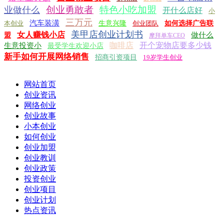
创业勇敢者
特色小吃加盟
业做什么
开什么店好
小
三万元
汽车装潢
本创业
生意兴隆
创业团队
如何选择广告联
美甲店创业计划书
女人赚钱小店
做什么
盟
摩拜单车CEO
咖啡店
开个宠物店要多少钱
生意投资小
最受学生欢迎小店
新手如何开展网络销售
招商引资项目
19岁学生创业
网站首页
创业资讯
网络创业
创业故事
小本创业
如何创业
创业加盟
创业教训
创业政策
投资创业
创业项目
创业计划
热点资讯