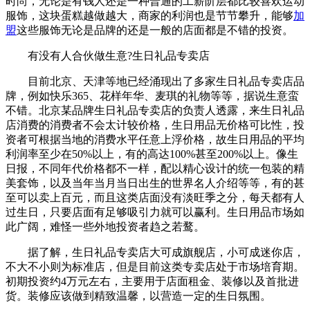
时尚，无论是有钱人还是一种普通的工薪阶层都比较喜欢运动
服饰，这块蛋糕越做越大，商家的利润也是节节攀升，能够
加
盟
这些服饰无论是品牌的还是一般的店面都是不错的投资。
有没有人合伙做生意?生日礼品专卖店
目前北京、天津等地已经涌现出了多家生日礼品专卖店品
牌，例如快乐365、花样年华、麦琪的礼物等等，据说生意蛮
不错。北京某品牌生日礼品专卖店的负责人透露，来生日礼品
店消费的消费者不会太计较价格，生日用品无价格可比性，投
资者可根据当地的消费水平任意上浮价格，故生日用品的平均
利润率至少在50%以上，有的高达100%甚至200%以上。像生
日报，不同年代价格都不一样，配以精心设计的统一包装的精
美套饰，以及当年当月当日出生的世界名人介绍等等，有的甚
至可以卖上百元，而且这类店面没有淡旺季之分，每天都有人
过生日，只要店面有足够吸引力就可以赢利。生日用品市场如
此广阔，难怪一些外地投资者趋之若鹜。
据了解，生日礼品专卖店大可成旗舰店，小可成迷你店，
不大不小则为标准店，但是目前这类专卖店处于市场培育期。
初期投资约4万元左右，主要用于店面租金、装修以及首批进
货。装修应该做到精致温馨，以营造一定的生日氛围。