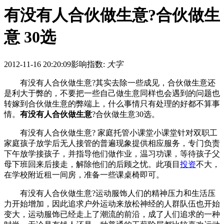
有没有人合伙做生意?合伙做生
意 30选
2012-11-16 20:20:09
影响指数:
大字
有没有人合伙做生意?其实去除一些成见，合伙做生意还
是利大于弊的，不要把一些自己做生意同样也会遇到的问题也
转嫁到合伙做生意的弊端上，什么事情只有处理的好都不算事
情。
有没有人合伙做生意
?合伙做生意30选。
有没有人合伙做生意? 家庭托管小课堂小课堂针对双职工
家庭孩子放学后无人接管的普遍现象提供相应服务，专门负责
下午放学接孩子，并指导他们做作业，温习功课，等待孩子父
母下班回来后接走，解除他们的后顾之忧。此项目
投资
不大，
在学校附近租一间房，准备一些课桌椅即可。
有没有人合伙做生意?运动服饰人们的精神压力和生活压
力开始增加，因此追求户外运动来放松神经的人群队伍也开始
变大，运动服饰已经走上了潮流的前沿，成了人们追求的一种