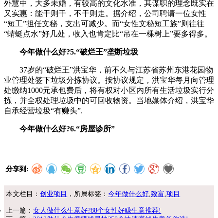
外慧中，大多未婚，有较高的文化水准，其谋职的理念既实在
又实惠：能干则干，不干则走。据介绍，公司聘请一位女性
“短工”担任文秘，支出可减少。而“女性文秘短工族”则往往
“蜻蜓点水”好几处，收入也肯定比“吊在一棵树上”要多得多。
今年做什么好?5.“破烂王”垄断垃圾
37岁的“破烂王”洪宝华，前不久与江苏省苏州东港花园物
业管理处签下垃圾分拣协议。按协议规定，洪宝华每月向管理
处缴纳1000元承包费后，将有权对小区内所有生活垃圾实行分
拣，并全权处理垃圾中的可回收物资。当地媒体介绍，洪宝华
自承经营垃圾“有赚头”.
今年做什么好?6.“房屋诊所”
分享到:
本文栏目：
创业项目
，所属标签：
今年做什么好
,
致富
,
项目
上一篇：
女人做什么生意好?88个女性好赚生意推荐!