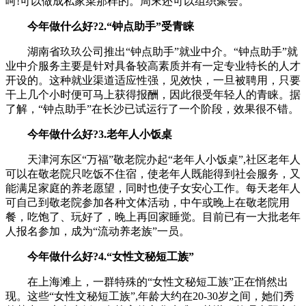
呵!可以做成私家菜那样的。周末还可以组织聚会。
今年做什么好?2.“钟点助手”受青睐
湖南省玖玖公司推出“钟点助手”就业中介。“钟点助手”就
业中介服务主要是针对具备较高素质并有一定专业特长的人才
开设的。这种就业渠道适应性强，见效快，一旦被聘用，只要
干上几个小时便可马上获得报酬，因此很受年轻人的青睐。据
了解，“钟点助手”在长沙已试运行了一个阶段，效果很不错。
今年做什么好?3.老年人小饭桌
天津河东区“万福”敬老院办起“老年人小饭桌”,社区老年人
可以在敬老院只吃饭不住宿，使老年人既能得到社会服务，又
能满足家庭的养老愿望，同时也使子女安心工作。每天老年人
可自己到敬老院参加各种文体活动，中午或晚上在敬老院用
餐，吃饱了、玩好了，晚上再回家睡觉。目前已有一大批老年
人报名参加，成为“流动养老族”一员。
今年做什么好?4.“女性文秘短工族”
在上海滩上，一群特殊的“女性文秘短工族”正在悄然出
现。这些“女性文秘短工族”,年龄大约在20-30岁之间，她们秀