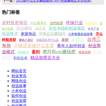
下一篇：
2012做什么生意赚钱最快?50个快速赚钱生意任你选!
热门标签
农村投资项目
环保行业
90后董事长
当代欲望
创业乐园
女
创业赚钱
适合乡镇的创业项目
20万元
性小生意
灰色产业
创业奇才
家庭饰品
开饰品店赚钱吗
怎么
小米电视创业故事
台湾三
必需品
样能发财
发财
赚钱小项目
乡镇适合开什么店
角烧
小镇适合做什么生意
创业商
青年人如何创业
摩拜和ofo赚钱麽
业模式
创业
盈利
致富陷阱
宠物经济
梦想
精品加盟店大全
初创业者
网站首页
创业资讯
网络创业
创业故事
小本创业
如何创业
创业加盟
创业教训