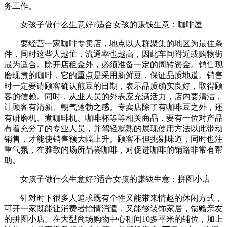
务工作。
女孩子做什么生意好?适合女孩的赚钱生意：咖啡屋
要经营一家咖啡专卖店，地点以人群聚集的地区为最佳条
件，同时这些人越忙，流通率也越高，因此车间附近或购物街
最为适合。除开店租金外，必须准备一定的周转资金。销售现
磨现煮的咖啡，它的重点是采用新鲜豆，保证品质地道。销售
时一定要请顾客确认煎豆的日期，表示品质确实良好，取得顾
客的信赖。同时，从业人员的外表应充满活力，店内要清洁，
让顾客有清新、朝气蓬勃之感。专卖店除了有咖啡豆之外，还
有研磨机、煮咖啡机、咖啡杯等等相关商品，要有一位对产品
有着充分了的专业人员，并驾轻就熟的展现使用方法以此带动
销售，才能使销售额大幅上升。顾客不但挑剔味道，同时也注
重气氛，在雅致的场所品尝咖啡，对促进咖啡的销路非常有帮
助。
女孩子做什么生意好?适合女孩的赚钱生意：拼图小店
针对时下很多人追求既有个性又能带来情趣的休闲方式，
可开一家既能让消费者怡情消遣，又能够装饰家居，馈赠亲友
的拼图小店。在大型商场购物中心租间10多平米的铺位，加上