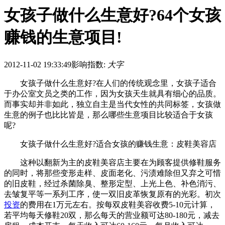
女孩子做什么生意好?64个女孩
赚钱的生意项目!
2012-11-02 19:33:49
影响指数:
大字
女孩子做什么生意好?在人们的传统观念里，女孩子适合
于办公室文员之类的工作，因为女孩天生就具有细心的品质。
而事实却并非如此，独立自主是当代女性的共同标签，女孩做
生意的例子也比比皆是，那么哪些生意项目比较适合于女孩
呢?
女孩子做什么生意好?适合女孩的赚钱生意：皮鞋美容店
这种以翻新为主的皮鞋美容店主要在为顾客提供修鞋服务
的同时，将那些变形走样、皮面老化、污渍难除但又弃之可惜
的旧皮鞋，经过杀菌除臭、整形定型、上光上色、补色消污、
去皱复平等一系列工序，使一双旧皮革恢复原有的光彩。初次
投资
的费用在1万元左右。按每双皮鞋美容收费5-10元计算，
若平均每天修鞋20双，那么每天的营业额可达80-180元，减去