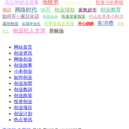
地铁旁
马云的创业故事
投资少的养殖
小本创业做什么好
网络时代
50万
创业须知
创业教育
项目
家教超市
如何开一家日化店
什么生意本小利大
90后合伙
快速发家致富
夜消费
大学生自主创业
成功创业
应届毕业生
开心妈咪
不甘
创业狂人文洪
养蝇场
打工
网站首页
创业资讯
网络创业
创业故事
小本创业
如何创业
创业加盟
创业教训
创业政策
投资创业
创业项目
创业计划
热点资讯