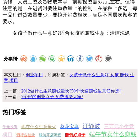
装修，人员工资及货物成本等，前期投资需5万元左右。值得
注意的是，在进货时要注重数量上的控制，在品种上多选，每
一品种进货数量要少，要拉开消费档次，满足不同层次顾客的
要求。
女孩子做什么生意好?适合女孩的赚钱生意：清洁洗涤
分享到:
本文栏目：
创业项目
，所属标签：
女孩子做什么生意好
,
女孩
,
赚钱
,
生
意
,
项目
上一篇：
2012做什么生意赚钱最快?50个快速赚钱生意任你选!
下一篇：
7个好的创业点子 免费送给大家!
热门标签
汪静波
三万元小生意
葵花宝典
现在什么生意最火
千元投资
端午节卖什么赚钱
项目
赚钱好点子
酒行业创业
服装开店流程