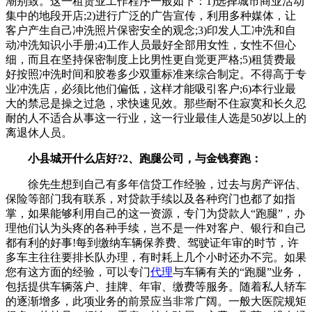
潮别致。这一租赁业工作程序一般如下：1)选择城市商业活动
集中的地段开店;2)进行广泛的广告宣传，利用多种媒体，让
客户产生自己冲洗照片保密安全的观念;3)印发人工冲洗和自
动冲洗知识小手册;4)工作人员最好全部用女性，女性不但心
细，而且在坚持保密制度上比男性更自觉更严格;5)租赁费最
好按照冲洗时间和胶卷多少双重标准来综合制定。不得高于专
业冲洗店，必须比他们偏低，这样才能吸引客户;6)本行业最
大的禁忌是操之过急，求快速见效。那些耐不住寂寞和长久忍
耐的人不适合从事这一行业，这一行业最佳人选是50岁以上的
离退休人员。
小县城开什么店好?2、跑腿公司，与金钱赛跑：
徐先生想到自己有多年信贷工作经验，过去与房产评估、
保险等部门我有联系，对贷款手续以及各种窍门也都了如指
掌，如果能够利用自己的这一资源，专门为贷款人“跑腿”，办
理他们认为头疼的各种手续，岂不是一件对客户、银行和自己
都有利的好事!每到缴纳车辆保养费、驾驶证年审的时节，许
多车主往往要排长队办理，有时耗上几个小时还办不完。如果
您有这方面的经验，可以专门
代理
与车辆有关的“跑腿”业务，
包括提供车辆落户、挂牌、年审、缴费等服务。随着私人轿车
的逐渐增多，此项业务的前景应当非常广阔。一般大医院规矩