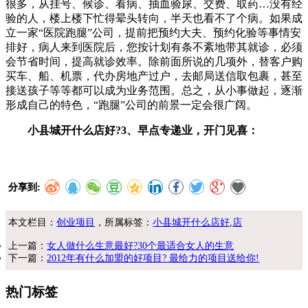
很多，从挂号、候诊、看病、抽血验尿、交费、取药…没有经
验的人，楼上楼下忙得晕头转向，半天也看不了个病。如果成
立一家“医院跑腿”公司，提前把预约大夫、预约化验等事情安
排好，病人来到医院后，您按计划有条不紊地带其就诊，必须
会节省时间，提高就诊效率。除前面所说的几项外，替客户购
买车、船、机票，代办房地产过户，去邮局送信取包裹，甚至
接送孩子等等都可以成为业务范围。总之，从小事做起，逐渐
形成自己的特色，“跑腿”公司的前景一定会很广阔。
小县城开什么店好?3、早点专递业，开门见喜：
分享到:
本文栏目：
创业项目
，所属标签：
小县城开什么店好
,
店
上一篇：
女人做什么生意最好?30个最适合女人的生意
下一篇：
2012年有什么加盟的好项目? 最给力的项目送给你!
热门标签