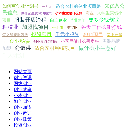
50亿条公
如何写创业计划书
适合农村的创业项目是
一万元
民信息
大学生赚钱小
商业
做什么生意利润最大
小本生意做什么好
服装开店流程
要多少钱创业
项目
自主创业
毕业两年
种植业
加盟找项目
冬天干什么能挣钱
中山市
淘宝网
投资项目
2014项目
千元小投资
怎么加盟服装店
网上开餐
创业秘诀
男装品牌
小区里做什么买卖好
厅
创业导师岳明途
俞敏洪
做什么小生意好
适合农村种植项目
加盟
千人计划
网站首页
创业资讯
网络创业
创业故事
小本创业
如何创业
创业加盟
创业教训
创业政策
投资创业