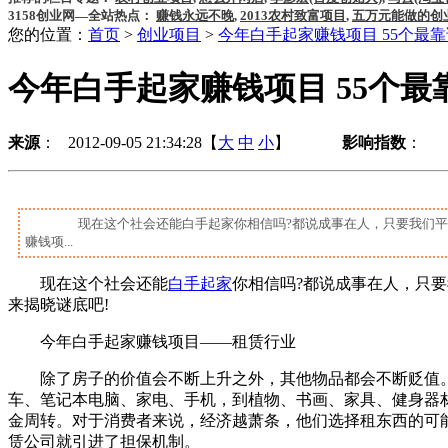
3158创业网—全站热点：
赚钱永远不晚
,
2013农村致富项目
,
五万元能做的创
您的位置：
首页
>
创业项目
>
今年白手起家赚钱项目 55个最靠
今年白手起家赚钱项目 55个最
来源
： 2012-09-05 21:34:28【
大
中
小
】
影响指数
：
现在这个社会还能白手起家你相信吗?都说成事在人，只要我们平时
赚钱项...
现在这个社会还能
白手起家
你相信吗?都说成事在人，只
来揭晓谜底吧!
今年白手起家赚钱项目——租赁行业
除了房子的价值会不断上升之外，其他物品都会不断贬值。
车、笔记本电脑、家电、手机，到植物、书画、家具、健身器
金周转。对于消费者来说，经济越萧条，他们选择租东西的可
赁公司就引进了担保机制。