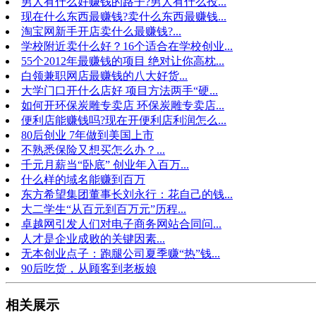
男人有什么好赚钱的路子?男人有什么投...
现在什么东西最赚钱?卖什么东西最赚钱...
淘宝网新手开店卖什么最赚钱?...
学校附近卖什么好？16个适合在学校创业...
55个2012年最赚钱的项目 绝对让你高枕...
白领兼职网店最赚钱的八大好货...
大学门口开什么店好 项目方法两手“硬...
如何开环保炭雕专卖店 环保炭雕专卖店...
便利店能赚钱吗?现在开便利店利润怎么...
80后创业 7年做到美国上市
不熟悉保险又想买怎么办？...
千元月薪当“卧底” 创业年入百万...
什么样的域名能赚到百万
东方希望集团董事长刘永行：花自己的钱...
大二学生“从百元到百万元”历程...
卓越网引发人们对电子商务网站合同问...
人才是企业成败的关键因素...
无本创业点子：跑腿公司夏季赚“热”钱...
90后吃货，从顾客到老板娘
相关展示