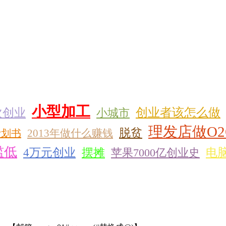
小型加工
创业者该怎么做
次创业
小城市
理发店做O2
脱贫
2013年做什么赚钱
计划书
槛低
4万元创业
摆摊
苹果7000亿创业史
电