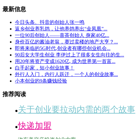
最新信息
今日头条、抖音的创始人张一鸣
返乡创业养乳鸽，让他养鸽养出“金凤凰”...
一位90后创始人——喜茶创始人 身家40亿...
身价百亿的酱油老翁，赛过卖楼的地产大亨？...
即将来临的5G时代,创业者有哪些创业机会...
90后女大学生创业 李伊过上了很多女生向往的生...
用20年将资产变成1620亿, 成为世界第一首富...
白手起家，短小创业故事！
外行人入门，内行人跃迁，一个人的创业故事...
小本创业的9条赚钱经验
推荐阅读
关于创业要拉动内需的两个故事
●
快递加盟
●