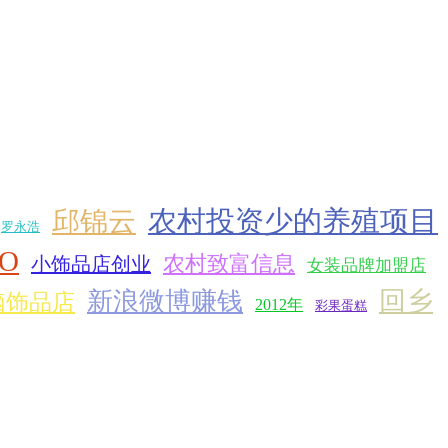
农村投资少的养殖项目
邱锦云
罗永浩
O
农村致富信息
小饰品店创业
女装品牌加盟店
回乡
新浪微博赚钱
脑饰品店
2012年
彩果蛋糕