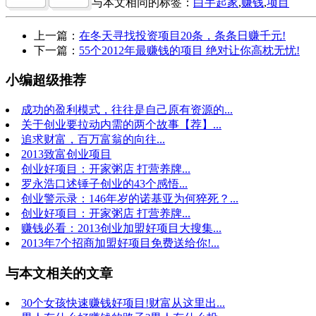
与本文相同的标签：
白手起家
,
赚钱
,
项目
上一篇：
在冬天寻找投资项目20条，条条日赚千元!
下一篇：
55个2012年最赚钱的项目 绝对让你高枕无忧!
小编超级推荐
成功的盈利模式，往往是自己原有资源的...
关于创业要拉动内需的两个故事【荐】...
追求财富，百万富翁的向往...
2013致富创业项目
创业好项目：开家粥店 打营养牌...
罗永浩口述锤子创业的43个感悟...
创业警示录：146年岁的诺基亚为何猝死？...
创业好项目：开家粥店 打营养牌...
赚钱必看：2013创业加盟好项目大搜集...
2013年7个招商加盟好项目免费送给你!...
与本文相关的文章
30个女孩快速赚钱好项目!财富从这里出...