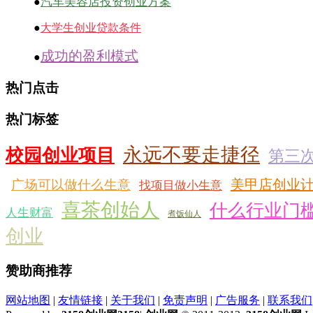
汽车美容店投资创业方案
●
●
大学生创业贷款条件
成功的盈利模式
●
热门点击
热门标签
永远不要走捷径
校园创业项目
第三
美甲店创业
广场可以做什么生意
找项目做小生意
喜茶创始人
什么行业门
人生财富
煮饭仙人
创业
赞助商推荐
网站地图
|
友情链接
|
关于我们
|
免责声明
|
广告服务
|
联系我们