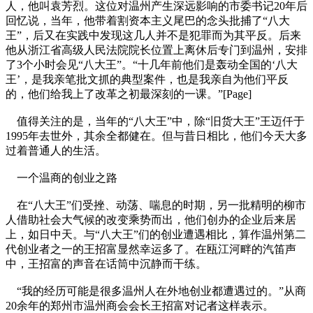
人，他叫袁芳烈。这位对温州产生深远影响的市委书记20年后
回忆说，当年，他带着割资本主义尾巴的念头批捕了“八大
王”，后又在实践中发现这几人并不是犯罪而为其平反。后来
他从浙江省高级人民法院院长位置上离休后专门到温州，安排
了3个小时会见“八大王”。“十几年前他们是轰动全国的‘八大
王’，是我亲笔批文抓的典型案件，也是我亲自为他们平反
的，他们给我上了改革之初最深刻的一课。”[Page]
值得关注的是，当年的“八大王”中，除“旧货大王”王迈仟于
1995年去世外，其余全都健在。但与昔日相比，他们今天大多
过着普通人的生活。
一个温商的创业之路
在“八大王”们受挫、动荡、喘息的时期，另一批精明的柳市
人借助社会大气候的改变乘势而出，他们创办的企业后来居
上，如日中天。与“八大王”们的创业遭遇相比，算作温州第二
代创业者之一的王招富显然幸运多了。在瓯江河畔的汽笛声
中，王招富的声音在话筒中沉静而干练。
“我的经历可能是很多温州人在外地创业都遭遇过的。”从商
20余年的郑州市温州商会会长王招富对记者这样表示。