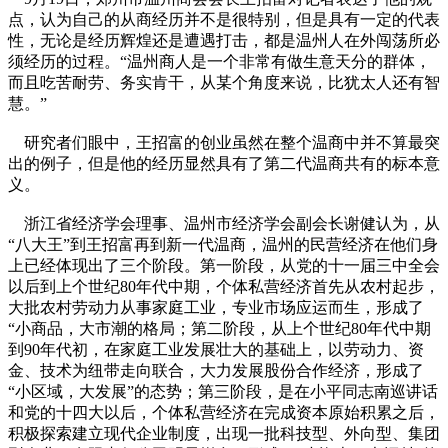
点，认为自己的从商经历并不是很特别，但是具有一定的代表
性，无论是经历辉煌还是遭遇打击，都是温州人在外闯荡所必
须经历的过程。“温州商人是一个非常有做生意天分的群体，
而且吃苦耐劳、务实肯干，从某个角度来说，比犹太人还有智
慧。”
研究者们眼中，王招富的创业虽然在整个温商中并不算最突
出的例子，但是他的经历显然具有了第二代温商共有的标本意
义。
浙江省经济学会理事、温州市经济学会副会长谢健认为，从
“八大王”到王招富再到新一代温商，温州的民营经济在他们身
上已经体现出了三个阶段。第一阶段，从党的十一届三中全会
以后到上个世纪80年代中期，个体私营经济首先从农村起步，
大批农村劳动力从事家庭工业，专业市场应运而生，形成了
“小商品，大市潮的格局；第二阶段，从上个世纪80年代中期
到90年代初，在家庭工业发展壮大的基础上，以劳动力、资
金、技术为纽带走向联合，大力发展股份合作经济，形成了
“小区域，大发展”的态势；第三阶段，是在小平同志南巡讲话
和党的十四大以后，个体私营经济在完成资本原始积累之后，
积极探索建立现代企业制度，出现一批科技型、外向型、集团