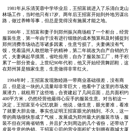
1981年从乐清芙蓉中学毕业后，王招富就进入了乐清白龙山
林场工作，当时他只有17岁。两年后王招富开始到外地另谋出
路，做过养蜂等事，但总是觉得没有施展才能之地。
1986年，王招富和妻子到郑州振兴商场租了一个柜台，经营
服装生意，第一年由于没有进行细致的成本预算和及时捕捉到
郑州消费市场动态等诸多因素，生意亏损了。夫妻俩没有气
馁，凭着温州人敢想敢干的精神，第二年就改为自产自销的方
式，夫妻俩起早摸黑，省吃俭用，自办了服装加工厂，终于积
累了一部分资金。上世纪90年代初，他又开始经营舞蹈鞋，这
在郑州算是独家生意，生意做得非常红火。
1994年时，王招富发现敦睦路一带商业基础很差，没有商
店，但是这一块的人流量却非常巨大，他看中了这里的市场发
展潜力，就租用了这些地，合资建起了几间店面，总共面积约
400平方米，仍然经营他最得心应手的服装生意。对当初这一
决定，王招富至今记忆犹新，他说，做生意，眼光要准，看准
了就要大胆去做。事实也证明王招富眼光的独到。不久，这一
带的商场很快形成了气候，发展成为郑州最大的服装市场，服
装不但在河南省销售，并且扩大到周边的几个省份，还带动了
皮装生意的热销。王招富公司的营业面积扩大到拥有商城大厦