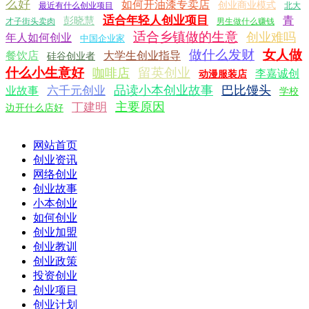
么好
如何开油漆专卖店
创业商业模式
最近有什么创业项目
北大
适合年轻人创业项目
青
彭晓慧
才子街头卖肉
男生做什么赚钱
适合乡镇做的生意
创业难吗
年人如何创业
中国企业家
做什么发财
女人做
餐饮店
大学生创业指导
硅谷创业者
什么小生意好
留英创业
咖啡店
李嘉诚创
动漫服装店
品读小本创业故事
巴比馒头
六千元创业
业故事
学校
主要原因
丁建明
边开什么店好
网站首页
创业资讯
网络创业
创业故事
小本创业
如何创业
创业加盟
创业教训
创业政策
投资创业
创业项目
创业计划