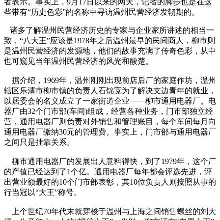
者表示。事实上，9月17日以来的两天，记者的脚步也是在这
些带有“历史色彩”的名称中寻访温州民营经济发轫期的。
诸多了解温州民营经济历史的专家与企业家所讲述的相当一
致，“八大王”应该是1978年之后温州最早的民间商人，柳市则
是温州民营经济的发源地，他们的故事充满了传奇色彩，从中
也可窥见当年温州民营经济的风光和酸楚。
据介绍，1969年，温州刚刚出现前店后厂的家庭作坊，温州
辖区乐清市柳市镇的负责人石锦宽为了解决支边青年的就业，
以居委会的名义成立了一家街道企业——柳市通用电器厂。电
器厂由32个门市部(车间)组成，经营各种业务，门市部独立经
营，通用电器厂则负责对外销售和管理账目，每个车间每月向
通用电器厂缴纳30元的管理费。事实上，门市部与通用电器厂
之间只是挂靠关系。
柳市通用电器厂的发展出人意料得快，到了1979年，这个厂
的产值已经达到了1个亿。通用电器厂每年都会评选先进，评
出营业额最好的10个门市部表彰，其10位负责人则按照从事的
行当冠以“大王”称号。
上个世纪70年代末就穿梭于温州与上海之间销售螺丝的刘大