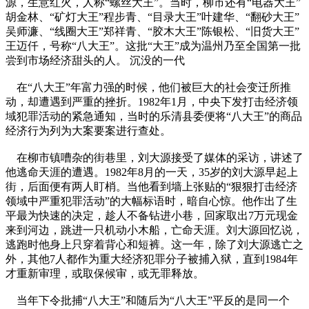
源，生意红火，人称“螺丝大王”。当时，柳市还有“电器大王”
胡金林、“矿灯大王”程步青、“目录大王”叶建华、“翻砂大王”
吴师濂、“线圈大王”郑祥青、“胶木大王”陈银松、“旧货大王”
王迈仟，号称“八大王”。这批“大王”成为温州乃至全国第一批
尝到市场经济甜头的人。 沉没的一代
在“八大王”年富力强的时候，他们被巨大的社会变迁所推
动，却遭遇到严重的挫折。1982年1月，中央下发打击经济领
域犯罪活动的紧急通知，当时的乐清县委便将“八大王”的商品
经济行为列为大案要案进行查处。
在柳市镇嘈杂的街巷里，刘大源接受了媒体的采访，讲述了
他逃命天涯的遭遇。1982年8月的一天，35岁的刘大源早起上
街，后面便有两人盯梢。当他看到墙上张贴的“狠狠打击经济
领域中严重犯罪活动”的大幅标语时，暗自心惊。他作出了生
平最为快速的决定，趁人不备钻进小巷，回家取出7万元现金
来到河边，跳进一只机动小木船，亡命天涯。刘大源回忆说，
逃跑时他身上只穿着背心和短裤。这一年，除了刘大源逃亡之
外，其他7人都作为重大经济犯罪分子被捕入狱，直到1984年
才重新审理，或取保候审，或无罪释放。
当年下令批捕“八大王”和随后为“八大王”平反的是同一个