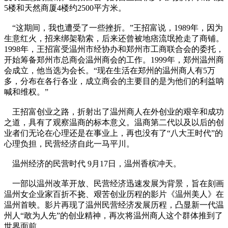
5楼和天然商厦4楼约2500平方米。
“这期间，我也遭受了一些挫折。”王招富说，1989年，因为
生意红火，招来绑架勒索，后来还曾被地痞流氓抢走了商铺。
1998年，王招富受温州市经协办和郑州市工商联合会的委托，
开始筹备郑州市总商会温州商会的工作。1999年，郑州温州商
会成立，他当选为会长。“现在生活在郑州的温州商人有5万
多，分布在各行各业，成立商会的主要目的是为他们的利益呐
喊和维权。”
王招富创业之路，折射出了温州商人在外创业的艰辛和成功
之道，具有了观察温商的标本意义。温商第二代以及以后的创
业者们无论在心理还是在事业上，再也没有了“八大王时代”的
心理负担，民营经济自此一马平川。
温州经济的民营时代 9月17日，温州香槟冲天。
一部以温州改革开放、民营经济迅速发展为背景，旨在刻画
温州女企业家百折不挠、艰苦创业历程的影片《温州美人》在
温州首映。影片再现了温州民营经济发展历程，凸显新一代温
州人“敢为人先”的创业精神，再次将温州商人这个群体推到了
世界面前。