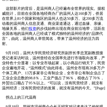
这部影片的背后，是温州商人已经遍布全世界的现实。据权
威统计，目前在全国各地经商办厂的温州人达160多万，侨居
在世界上81个国家和地区的温州人也达50多万。这200多万流
动着的温州商人信息灵通、商业渠道通达，通过血缘、亲缘、
地缘关系，他们
投资
的步伐始终出现在商业前沿地带，活跃在
全国各地的温州商人已经成了模式独特的温州经济的“品牌代
言”，由此，温州商人举世闻名，带来了温州经济的活力四
射。
9月19日，温州大学民营经济研究所副所长李忠宽副教授接
受记者采访时说，温州曾经在全国率先进行市场取向改革，产
业特色十分显著：以专业市场起家，以小商品行销天下，民营
企业遍地开花，“温州模式”由此得名。温州全市现有20多万户
个体工商户、13万多家非公有制企业，全市非公有制企业占了
工业企业总数的98.8％，工业产值占了96％，税收占了70％，
外贸出口额占了95％以上。“可以说，没有民营经济，就没有
温州经济；没有民营经济的发展，就没有温州的今天。”[Page]
拐点上的三代温商
9月19日，郑州市温州商会会长王招富对记者表达了他的观