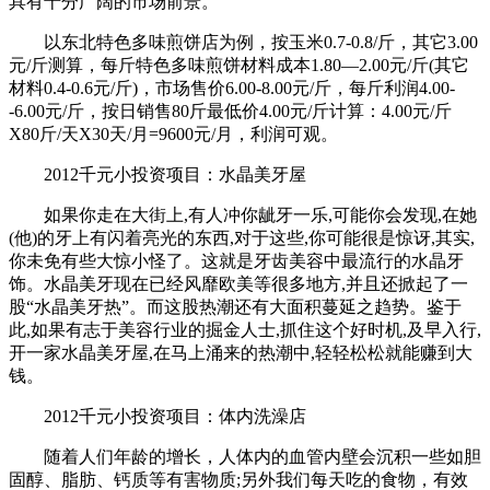
具有十分广阔的市场前景。
以东北特色多味煎饼店为例，按玉米0.7-0.8/斤，其它3.00
元/斤测算，每斤特色多味煎饼材料成本1.80—2.00元/斤(其它
材料0.4-0.6元/斤)，市场售价6.00-8.00元/斤，每斤利润4.00-
-6.00元/斤，按日销售80斤最低价4.00元/斤计算：4.00元/斤
X80斤/天X30天/月=9600元/月，利润可观。
2012千元小投资项目：水晶美牙屋
如果你走在大街上,有人冲你龇牙一乐,可能你会发现,在她
(他)的牙上有闪着亮光的东西,对于这些,你可能很是惊讶,其实,
你未免有些大惊小怪了。这就是牙齿美容中最流行的水晶牙
饰。水晶美牙现在已经风靡欧美等很多地方,并且还掀起了一
股“水晶美牙热”。而这股热潮还有大面积蔓延之趋势。鉴于
此,如果有志于美容行业的掘金人士,抓住这个好时机,及早入行,
开一家水晶美牙屋,在马上涌来的热潮中,轻轻松松就能赚到大
钱。
2012千元小投资项目：体内洗澡店
随着人们年龄的增长，人体内的血管内壁会沉积一些如胆
固醇、脂肪、钙质等有害物质;另外我们每天吃的食物，有效