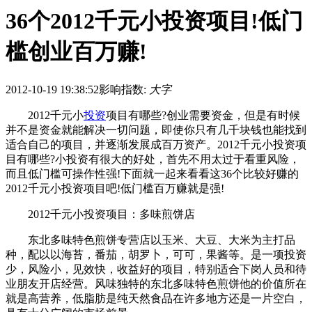
36个2012千元小投资项目!低门
槛创业百万赚!
2012-10-19 19:38:52
影响指数:
大字
2012千元小
投资
项目有哪些?创业需要资金，但是有时候
并不是资金就能解决一切问题，即使你只有几千块钱也能找到
适合自己的项目，并逐渐发展成百万资产。2012千元小投资项
目有哪些?小投资有很大的好处，首先不用太过于看重风险，
而且低门槛可操作性强!下面就一起来看看这36个比较好赚的
2012千元小投资项目吧!低门槛百万赚就是强!
2012千元小投资项目：多味煎饼店
东北多味特色煎饼专营店以玉米、大豆、大米为主打品
种，配以以海苔，番茄，胡罗卜，可可，果酱等。是一项投资
少，风险小，见效快，收益好的项目，特别适合下岗人员和待
业朋友开店经营。风味独特的东北多味特色煎饼他的价值所在
就是高营养，低脂肪是纯天然食品在许多地方还是一片空白，