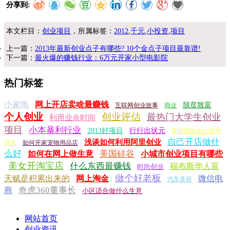
分享到:
本文栏目：
创业项目
，所属标签：
2012
,
千元
,
小投资
,
项目
上一篇：
2013年最新创业点子有哪些? 10个金点子项目最靠谱!
下一篇：
最火爆的赚钱行业：6万元开家小型电影院
热门标签
小家电
网上开店卖啥最赚钱
脱贫致富
互联网创业故事
商业
个人创业
创业评估
最热门大学生创业
利用业余时间
项目
小本暴利行业
2013好项目
行行出状元
美容院创业计划书
自己开店做什
浅谈如何利用阿里创业
范文
如何开家宠物用品店
么好
美国硅谷
如何在网上做生意
小城市创业项目有哪些
美女开淘宝店
什么东西最赚钱
福布斯华人富
时尚创业
做个好老板
天赋是积累出来的
网上淘金
微信电
汽车美容
奇虎360董事长
商
小区适合做什么生意
网站首页
创业资讯