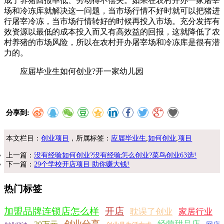
成了养猪回报率低、劳动得不偿失。如果在农村开办一家屠宰
场和冷冻库就解决这一问题，当市场行情不好时就可以把猪进
行屠宰冷冻，当市场行情转好的时候再投入市场。充分发挥有
效资源以最低的成本投入而又有高效益的回报，这就降低了农
村养猪的市场风险，所以在农村开办屠宰场和冷冻库是很有潜
力的。
应届毕业生如何创业?开一家幼儿园
分享到:
本文栏目：
创业项目
，所属标签：
应届毕业生
,
如何创业
,
项目
上一篇：
没有经验如何创业?没有经验怎么创业?菜鸟创业63选!
下一篇：
29个学校开店项目 助你赚大钱!
热门标签
加盟品牌连锁店怎么样
开店
耽误了创业
家居行业
创业分享