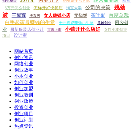
经营甜品店
20万元
创业是生活方式
网店
创业秘诀
姚劲
公司的决策
5万元怎么创业
怎样开好快餐店
淘宝大学
波
百度总裁
王耀辉
茶叶蛋
女人赚钱小店
卖烧饼
洗衣房
白手起家最赚钱的生意
回乡创
千元投资赚钱小生意
摆摊创业
小镇开什么店好
业
最新服装店创业计
女性小本创业
京东上市
设计室
项目
网站首页
创业资讯
网络创业
创业故事
小本创业
如何创业
创业加盟
创业教训
创业政策
投资创业
创业项目
创业计划
热点资讯