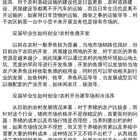
提高、对于农村基础设施的建设也是日益更新，农村道路建
设、房屋建设等都离不开汽车的运输，而且日常生活也是离不
开运输的，如家用日常货物的运输、婚丧之事的运输等等，对
于农区购置一台中小货卡来开展业务也是很有市场的。
应届毕业生如何创业?农村鱼塘开发
以前在农村一般养鱼较为普遍，当地市场销路也很好，但
目前由于农田的开发、房屋建设用地的开发、对于农区的养鱼
资源是越来越少，就此现象可以通过农村的地势环境如山地土
坑、荒废的旱田等进行开发鱼塘，开发的鱼塘可以发放给当地
农户来养鱼这样收取鱼塘的租用金，同时也可以带动相关副行
业的发展，如鱼饲料、牧草、养鱼药品等等，当发展成型后可
以做配套的产业开发，如休闲农庄，旅游等。
应届毕业生如何创业?农村开办屠宰场和冷冻库
从目前的农村发展情况来看，对于养猪的农户比较多，而
针对这个行业，猪肉市场价格并不是很稳定的，首要面对的问
题：养猪的成本以及市场行情是否理想，当养到要出栏的时
候，如果市场情况并不理想，而又苦于养猪的劳累以及养殖中
需要大量的饲料成本，这种情况下又不得不出栏了，从而就造