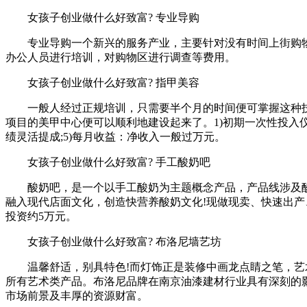
女孩子创业做什么好致富? 专业导购
专业导购一个新兴的服务产业，主要针对没有时间上街购物
办公人员进行培训，对购物区进行调查等费用。
女孩子创业做什么好致富? 指甲美容
一般人经过正规培训，只需要半个月的时间便可掌握这种技术，
项目的美甲中心便可以顺利地建设起来了。1)初期一次性投入仪器设
绩灵活提成;5)每月收益：净收入一般过万元。
女孩子创业做什么好致富? 手工酸奶吧
酸奶吧，是一个以手工酸奶为主题概念产品，产品线涉及酸奶
融入现代店面文化，创造快营养酸奶文化!现做现卖、快速出产、
投资约5万元。
女孩子创业做什么好致富? 布洛尼墙艺坊
温馨舒适，别具特色!而灯饰正是装修中画龙点睛之笔，艺术
所有艺术类产品。布洛尼品牌在南京油漆建材行业具有深刻的
市场前景及丰厚的资源财富。