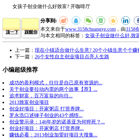
女孩子创业做什么好致富? 开咖啡厅
分享到:
本文来自于
www.3158chuangye.com
，由
315
顶一下
踩醒你
与本文相同的标签：
女孩子创业做什么好
,
致
上一篇：
现在小镇适合做什么生意? 20个小镇生意个个赚
下一篇：
26个女性自主创业项目点亮人生路
小编超级推荐
成功的盈利模式，往往是自己原有资源的...
关于创业要拉动内需的两个故事【荐】...
追求财富，百万富翁的向往...
2013致富创业项目
创业好项目：开家粥店 打营养牌...
罗永浩口述锤子创业的43个感悟...
创业警示录：146年岁的诺基亚为何猝死？...
创业好项目：开家粥店 打营养牌...
赚钱必看：2013创业加盟好项目大搜集...