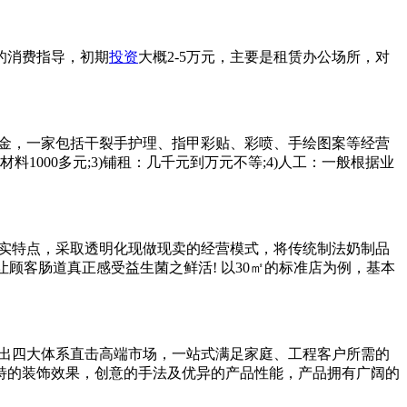
的消费指导，初期
投资
大概2-5万元，主要是租赁办公场所，对
资金，一家包括干裂手护理、指甲彩贴、彩喷、手绘图案等经营
料1000多元;3)铺租：几千元到万元不等;4)人工：一般根据业
实特点，采取透明化现做现卖的经营模式，将传统制法奶制品
顾客肠道真正感受益生菌之鲜活! 以30㎡的标准店为例，基本
出四大体系直击高端市场，一站式满足家庭、工程客户所需的
特的装饰效果，创意的手法及优异的产品性能，产品拥有广阔的