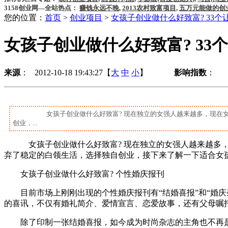
3158创业网—全站热点：
赚钱永远不晚
,
2013农村致富项目
,
五万元能做的创
您的位置：
首页
>
创业项目
>
女孩子创业做什么好致富? 33个
女孩子创业做什么好致富? 33
来源
： 2012-10-18 19:43:27【
大
中
小
】
影响指数
：
女孩子创业做什么好致富? 现在独立的女强人越来越多，现在女
创业，...
女孩子创业做什么好致富? 现在独立的女强人越来越多，
弃了稳定的白领生活，选择独自创业，接下来了解一下适合女孩
女孩子创业做什么好致富? 个性婚庆报刊
目前市场上刚刚出现的个性婚庆报刊有“结婚喜报”和“婚庆杂
的喜讯，不仅有婚礼简介、爱情宣言、恋爱故事，还有父母嘱
除了印制一张结婚喜报，如今成为时尚杂志的主角也不再是梦