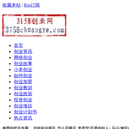
收藏本站
|
Rss订阅
首页
创业资讯
网络创业
创业故事
小本创业
如何创业
创业加盟
创业教训
创业政策
投资创业
创业项目
创业计划书
热点资讯
推荐的栏目专题：
农村创业项目
,
怎么开网店
,
李彦宏(百度创始人)
,
马云(淘宝