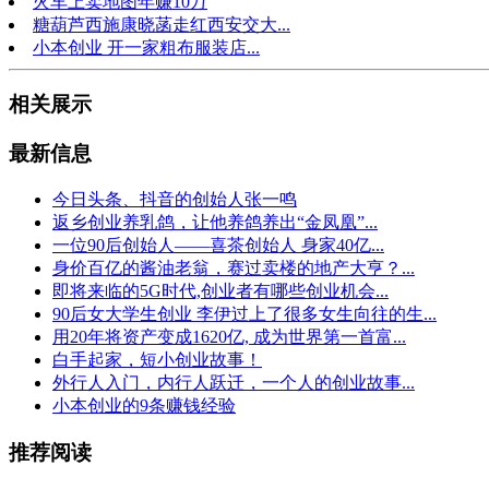
火车上卖地图年赚10万
糖葫芦西施康晓菡走红西安交大...
小本创业 开一家粗布服装店...
相关展示
最新信息
今日头条、抖音的创始人张一鸣
返乡创业养乳鸽，让他养鸽养出“金凤凰”...
一位90后创始人——喜茶创始人 身家40亿...
身价百亿的酱油老翁，赛过卖楼的地产大亨？...
即将来临的5G时代,创业者有哪些创业机会...
90后女大学生创业 李伊过上了很多女生向往的生...
用20年将资产变成1620亿, 成为世界第一首富...
白手起家，短小创业故事！
外行人入门，内行人跃迁，一个人的创业故事...
小本创业的9条赚钱经验
推荐阅读