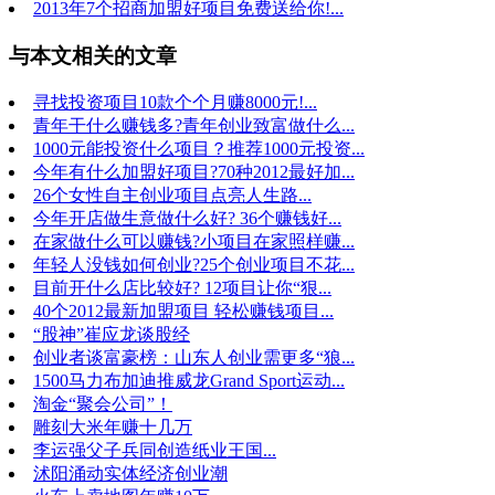
2013年7个招商加盟好项目免费送给你!...
与本文相关的文章
寻找投资项目10款个个月赚8000元!...
青年干什么赚钱多?青年创业致富做什么...
1000元能投资什么项目？推荐1000元投资...
今年有什么加盟好项目?70种2012最好加...
26个女性自主创业项目点亮人生路...
今年开店做生意做什么好? 36个赚钱好...
在家做什么可以赚钱?小项目在家照样赚...
年轻人没钱如何创业?25个创业项目不花...
目前开什么店比较好? 12项目让你“狠...
40个2012最新加盟项目 轻松赚钱项目...
“股神”崔应龙谈股经
创业者谈富豪榜：山东人创业需更多“狼...
1500马力布加迪推威龙Grand Sport运动...
淘金“聚会公司”！
雕刻大米年赚十几万
李运强父子兵同创造纸业王国...
沭阳涌动实体经济创业潮