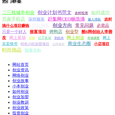
热门标签
创业计划书范文
二三线城市创业
如何成功
农村投资
开家手机店
赶集网CEO杨浩涌
深圳服装
农村
雇人排队
创业方向
常见问题
巴比馒头
必需品
搞什么项目赚钱
烤鸭店
创业型
只是一个好人
致富项目
酷6网创始人李善
网上创业
友
网上菜场
网上
亿万富翁
百度
刘志兴
市场调查
商业生态圈
买卖情书
小店项目
特色小吃加盟项目
品牌服装
时尚饰品
投资方向
网站首页
创业资讯
网络创业
创业故事
小本创业
如何创业
创业加盟
创业教训
创业政策
投资创业