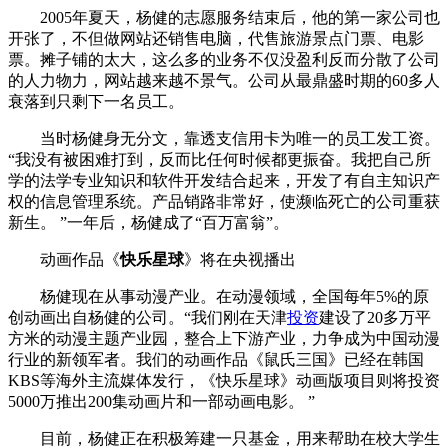
2005年夏天，杨健的志愿服务结束后，他的第一家公司也
开张了，不但做网站还销售电脑，代售旅游景点门票、电影
票。摊子铺的太大，这么多的业务不仅没盈利反而分散了公司
的人力物力，网站越来越不景气。公司从最鼎盛时期的60多人
衰落到只剩下一名员工。
当时杨健身无分文，靠透支信用卡为唯一的员工发工资。
“我没有被困难打到，反而比任何时候都更振奋。我把自己所
学的法学专业知识和软件开发结合起来，开发了有自主知识产
权的信息管理系统。产品销路非常好，使濒临死亡的公司重获
新生。 ”一年后，杨健成了“百万富翁”。
动画作品《
快乐星球
》将在央视播出
杨健现在从事动漫产业。在动漫领域，全国每年5%的原
创动画出自杨健的公司。“我们刚在天津
投资
建设了20多万平
方米的动漫主题产业园，整合上下游产业，力争成为中国动漫
行业的新领军者。我们的动画作品《鼠氏三国》已经在韩国
KBS等海外主流媒体发行，《快乐星球》动画版项目则将投资
5000万推出200集动画片和一部动画电影。 ”
目前，杨健正在积极筹建一只基金，用来帮助在校大学生