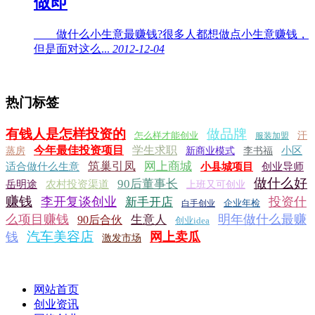
做即
做什么小生意最赚钱?很多人都想做点小生意赚钱，
但是面对这么...
2012-12-04
热门标签
有钱人是怎样投资的
做品牌
怎么样才能创业
汗
服装加盟
今年最佳投资项目
学生求职
小区
蒸房
新商业模式
李书福
筑巢引凤
网上商城
适合做什么生意
小县城项目
创业导师
做什么好
90后董事长
岳明途
农村投资渠道
上班又可创业
赚钱
李开复谈创业
投资什
新手开店
企业年检
白手创业
么项目赚钱
明年做什么最赚
生意人
90后合伙
创业idea
汽车美容店
钱
网上卖瓜
激发市场
网站首页
创业资讯