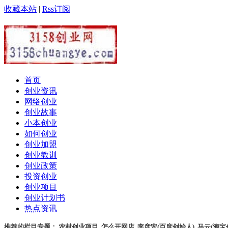
收藏本站
|
Rss订阅
首页
创业资讯
网络创业
创业故事
小本创业
如何创业
创业加盟
创业教训
创业政策
投资创业
创业项目
创业计划书
热点资讯
推荐的栏目专题：
农村创业项目
,
怎么开网店
,
李彦宏(百度创始人)
,
马云(淘宝