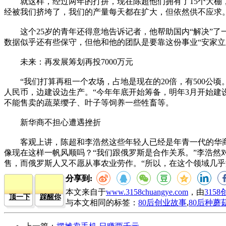
就这样，经过两年的打拼，现在陈超他们拥有了15个大棚，每
经被我们挤垮了，我们的产量每天都在扩大，但依然供不应求
这个25岁的青年还得意地告诉记者，他帮助国内“解决”了一些
数据似乎还有些保守，但他和他的团队是要靠这份事业“安家立
未来：再发展筹划再投7000万元
“我们打算再租一个农场，占地是现在的20倍，有500公顷
人民币，边建设边生产。“今年年底开始筹备，明年3月开始建
不能售卖的蔬菜缨子、叶子等饲养一些牲畜等。
新华商不担心遭遇挫折
客观上讲，陈超和李浩然这些年轻人已经是年青一代的华商，
像现在这样一帆风顺吗？“我们跟俄罗斯是合作关系。”李浩
售，而俄罗斯人又不愿从事农业劳作。“所以，在这个领域几乎
分享到:
本文来自于
www.3158chuangye.com
，由
315
顶一下
踩醒你
与本文相同的标签：
80后创业故事
,
80后种蘑