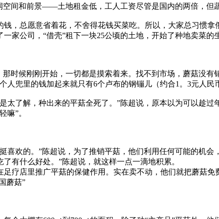
利润空间和前景——土地租金低，工人工资尽管是国内的两倍，但
钱，总愿意省着花，不舍得花钱买菜吃。所以，大家总习惯拿俄
一家公司，“借壳”租下一块25公顷的土地，开始了种地卖菜的
，那时候刚刚开始，一切都是摸索着来。找不到市场，蘑菇没有
，几个人兜里的钱加起来就只有6个卢布的钢镚儿（约合1。3元人
不是太了解，种出来的平菇全死了。”陈超说，原本以为可以趁过
轻嘛”。
喜欢的。”陈超说，为了推销平菇，他们利用任何可能的机会，
吃了有什么好处。”陈超说，就这样一点一滴地积累。
在足疗店里推广平菇的保健作用。实在卖不动，他们就把蘑菇免
国蘑菇”