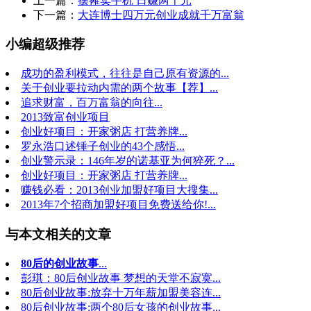
上一篇：
摆摊卖手机 日赚两千元
下一篇：
大连博士四万元创业成就千万富翁
小编超级推荐
成功的盈利模式，往往是自己原有资源的...
关于创业要拉动内需的两个故事【荐】...
追求财富，百万富翁的向往...
2013致富创业项目
创业好项目：开家粥店 打营养牌...
罗永浩口述锤子创业的43个感悟...
创业警示录：146年岁的诺基亚为何猝死？...
创业好项目：开家粥店 打营养牌...
赚钱必看：2013创业加盟好项目大搜集...
2013年7个招商加盟好项目免费送给你!...
与本文相关的文章
80后的创业故事
...
彭琪：80后创业故事 梦想的天堂不寂寞...
80后创业故事:放弃十万年薪加盟美容连...
80后创业故事:两个80后女孩的创业故事...