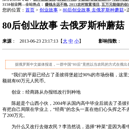
3158创业网—全站热点：
赚钱永远不晚
,
2013农村致富项目
,
五万元能做的创
您的位置：
首页
>
创业故事
>
80后创业故事 去俄罗斯种蘑菇
>
80后创业故事 去俄罗斯种蘑菇
来源
： 2013-06-23 23:17:13【
大
中
小
】
影响指数
：
据俄罗斯中文媒体报道，一群中国“80后”竟然以当农民的方式在俄出名
“我们的平菇已经占了圣彼得堡超过90%的市场份额，这里
额就有60万元人民币。
创业：经商路从办报纸改行到种地
陈超是个山西小伙，2004年从国内高中毕业后就去了圣彼得
有把自己局限在学业上，“经商”的念头一直在他们心头挥之不
了200万元。
为什么又改行去做农民？李浩然说，选择“种菜”是因为看中