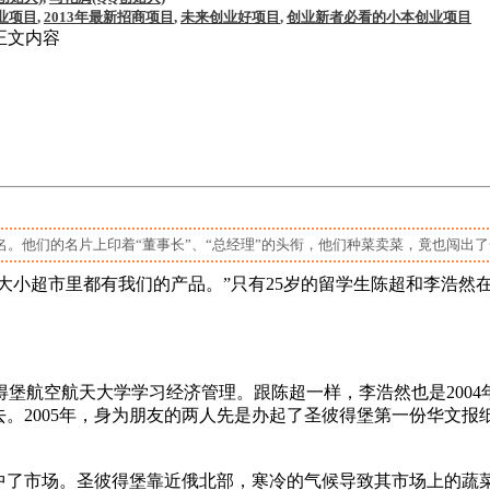
业项目
,
2013年最新招商项目
,
未来创业好项目
,
创业新者必看的小本创业项目
正文内容
。他们的名片上印着“董事长”、“总经理”的头衔，他们种菜卖菜，竟也闯出了一
大小超市里都有我们的产品。”只有25岁的留学生陈超和李浩然
堡航空航天大学学习经济管理。跟陈超一样，李浩然也是2004年
去。2005年，身为朋友的两人先是办起了圣彼得堡第一份华文
了市场。圣彼得堡靠近俄北部，寒冷的气候导致其市场上的蔬菜