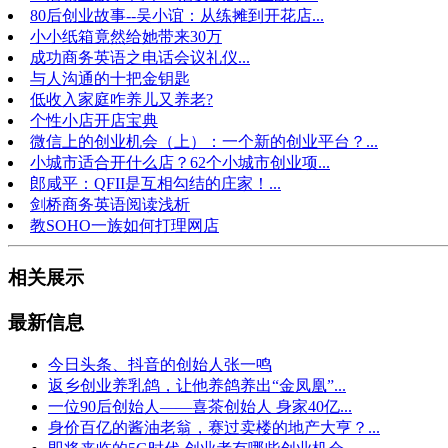
80后创业故事--吴小谊：从练摊到开花店...
小小纸箱竟然给她带来30万
成功商务英语之电话会议礼仪...
与人沟通的十把金钥匙
低收入家庭咋养儿又养老?
个性小店开店宝典
微信上的创业机会（上）：一个新的创业平台？...
小城市适合开什么店？62个小城市创业项...
郎咸平：QFII是互相勾结的庄家！...
剑桥商务英语阅读浅析
教SOHO一族如何打理网店
相关展示
最新信息
今日头条、抖音的创始人张一鸣
返乡创业养乳鸽，让他养鸽养出“金凤凰”...
一位90后创始人——喜茶创始人 身家40亿...
身价百亿的酱油老翁，赛过卖楼的地产大亨？...