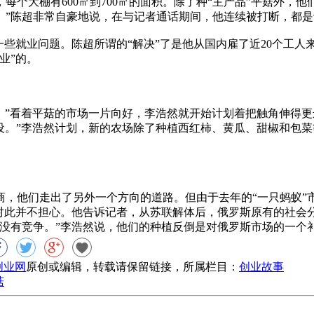
个大棚有600㎡到700㎡的面积。除了种“主产品”平菇外，
。”陈超非常自豪地说，在与记者通话期间，他连续被打断，都是
就业问题。陈超所谓的“解决”了是他从国内雇了近20个工人来
业”的。
。”看着平菇的市场一片向好，李浩然就开始计划着把触角伸得
设。”李浩然计划，新的农场除了种植西红柿、黄瓜、甜椒和包
他们走出了另外一个方向的道路。但由于去年的“一只蚂蚁”
然对此并不担心。他告诉记者，从苏联解体后，俄罗斯原有的社会
没有竞争。”李浩然说，他们的种植反倒是对俄罗斯市场的一个
8创业网
原创或编辑，转载请保留链接，所属栏目：
创业故事
菇