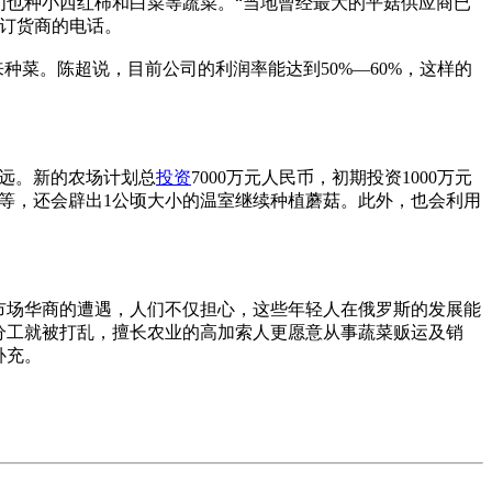
他们也种小西红柿和白菜等蔬菜。“当地曾经最大的平菇供应商已
订货商的电话。
种菜。陈超说，目前公司的利润率能达到50%—60%，这样的
更远。新的农场计划总
投资
7000万元人民币，初期投资1000万元
菜等，还会辟出1公顷大小的温室继续种植蘑菇。此外，也会利用
市场华商的遭遇，人们不仅担心，这些年轻人在俄罗斯的发展能
分工就被打乱，擅长农业的高加索人更愿意从事蔬菜贩运及销
补充。