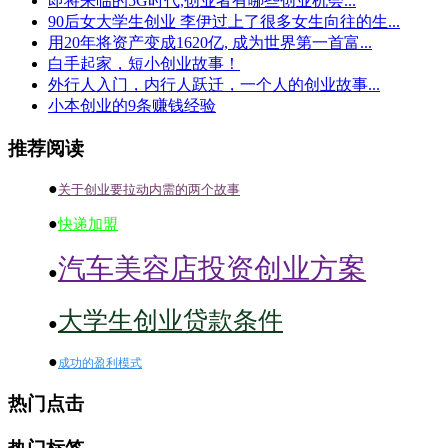
即将来临的5G时代,创业者有哪些创业机会...
90后女大学生创业 李伊过上了很多女生向往的生...
用20年将资产变成1620亿, 成为世界第一首富...
白手起家，短小创业故事！
外行人入门，内行人跃迁，一个人的创业故事...
小本创业的9条赚钱经验
推荐阅读
●
关于创业要拉动内需的两个故事
●
快递加盟
汽车美容店投资创业方案
●
大学生创业贷款条件
●
●
成功的盈利模式
热门点击