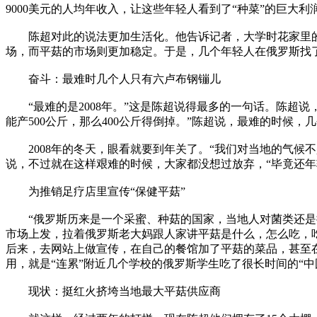
9000美元的人均年收入，让这些年轻人看到了“种菜”的巨大
陈超对此的说法更加生活化。他告诉记者，大学时花家里的
场，而平菇的市场则更加稳定。于是，几个年轻人在俄罗斯找了
奋斗：最难时几个人只有六卢布钢镚儿
“最难的是2008年。”这是陈超说得最多的一句话。陈超说
能产500公斤，那么400公斤得倒掉。”陈超说，最难的时候
2008年的冬天，眼看就要到年关了。“我们对当地的气候
说，不过就在这样艰难的时候，大家都没想过放弃，“毕竟还年
为推销足疗店里宣传“保健平菇”
“俄罗斯历来是一个采蜜、种菇的国家，当地人对菌类还是挺
市场上发，拉着俄罗斯老大妈跟人家讲平菇是什么，怎么吃，
后来，去网站上做宣传，在自己的餐馆加了平菇的菜品，甚至
用，就是“连累”附近几个学校的俄罗斯学生吃了很长时间的“中
现状：挺红火挤垮当地最大平菇供应商