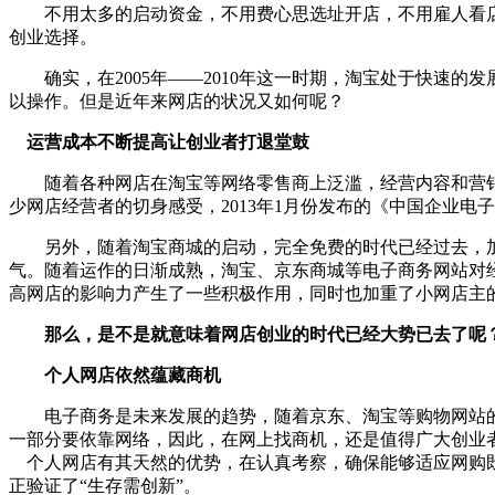
不用太多的启动资金，不用费心思选址开店，不用雇人看店
创业选择。
确实，在2005年——2010年这一时期，淘宝处于快速的
以操作。但是近年来网店的状况又如何呢？
运营成本不断提高让创业者打退堂鼓
随着各种网店在淘宝等网络零售商上泛滥，经营内容和营销形
少网店经营者的切身感受，2013年1月份发布的《中国企业电子
另外，随着淘宝商城的启动，完全免费的时代已经过去，加之
气。随着运作的日渐成熟，淘宝、京东商城等电子商务网站对
高网店的影响力产生了一些积极作用，同时也加重了小网店主
那么，是不是就意味着网店创业的时代已经大势已去了呢
个人网店依然蕴藏商机
电子商务是未来发展的趋势，随着京东、淘宝等购物网站的深
一部分要依靠网络，因此，在网上找商机，还是值得广大创业
个人网店有其天然的优势，在认真考察，确保能够适应网购既
正验证了“生存需创新”。