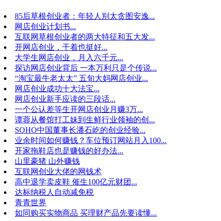
85后草根创业者：年轻人别太贪图安逸...
网店创业计划书...
互联网草根创业者的两大特征和五大发...
开网店创业，干着也挺好...
大学生网店创业，月入六千元...
探访网店创业背后 一本万利只是个传说...
“淘宝最牛老太太” 五旬大妈网店创业...
网店创业成功十大法宝...
网店创业新手应读的三段话...
一个公认差等生开网店创业月赚3万...
谭蓉从餐馆打工妹到生鲜行业领袖的创...
SOHO中国董事长潘石屹的创业经验...
业余时间如何赚钱？车位预订网站月入100...
开家拖鞋店也是赚钱的好办法...
山里豪猪 山外赚钱
互联网创业大佬的网钱术
高中退学卖皮鞋 催生100亿元财团...
达标纳税人自动减免税
青青世界
如同购买实物商品 买理财产品先要读懂...