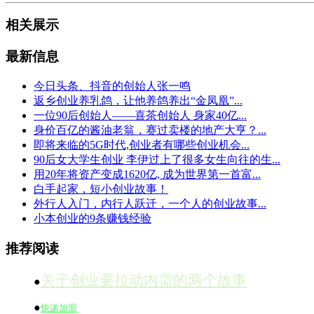
相关展示
最新信息
今日头条、抖音的创始人张一鸣
返乡创业养乳鸽，让他养鸽养出“金凤凰”...
一位90后创始人——喜茶创始人 身家40亿...
身价百亿的酱油老翁，赛过卖楼的地产大亨？...
即将来临的5G时代,创业者有哪些创业机会...
90后女大学生创业 李伊过上了很多女生向往的生...
用20年将资产变成1620亿, 成为世界第一首富...
白手起家，短小创业故事！
外行人入门，内行人跃迁，一个人的创业故事...
小本创业的9条赚钱经验
推荐阅读
关于创业要拉动内需的两个故事
●
●
快递加盟