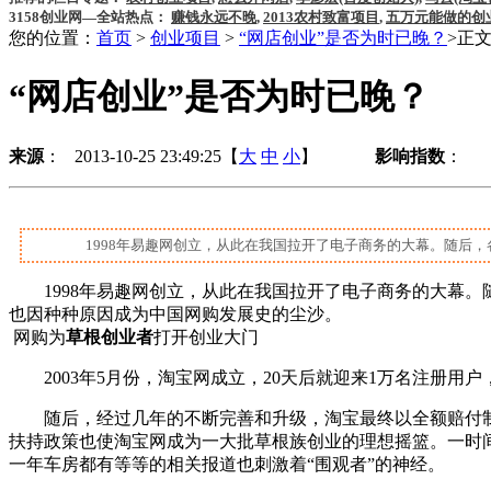
3158创业网—全站热点：
赚钱永远不晚
,
2013农村致富项目
,
五万元能做的创
您的位置：
首页
>
创业项目
>
“网店创业”是否为时已晚？
>正
“网店创业”是否为时已晚？
来源
： 2013-10-25 23:49:25【
大
中
小
】
影响指数
：
1998年易趣网创立，从此在我国拉开了电子商务的大幕。随后，各种
1998年易趣网创立，从此在我国拉开了电子商务的大幕。随
也因种种原因成为中国网购发展史的尘沙。
网购为
草根创业者
打开创业大门
2003年5月份，淘宝网成立，20天后就迎来1万名注册用
随后，经过几年的不断完善和升级，淘宝最终以全额赔付制
扶持政策也使淘宝网成为一大批草根族创业的理想摇篮。一时
一年车房都有等等的相关报道也刺激着“围观者”的神经。