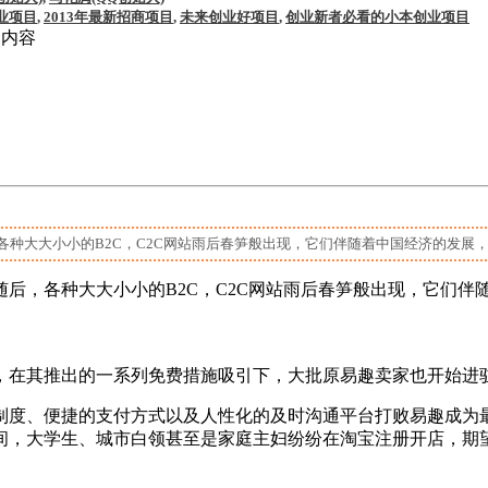
业项目
,
2013年最新招商项目
,
未来创业好项目
,
创业新者必看的小本创业项目
文内容
大大小小的B2C，C2C网站雨后春笋般出现，它们伴随着中国经济的发展，几
后，各种大大小小的B2C，C2C网站雨后春笋般出现，它们伴
户，在其推出的一系列免费措施吸引下，大批原易趣卖家也开始进
度、便捷的支付方式以及人性化的及时沟通平台打败易趣成为最
间，大学生、城市白领甚至是家庭主妇纷纷在淘宝注册开店，期