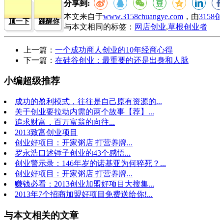
分享到:
本文来自于
www.3158chuangye.com
，由
315
顶一下
踩醒你
与本文相同的标签：
网店创业
,
草根创业者
上一篇：
一个成功商人创业的10年经商心得
下一篇：
在硅谷创业：最重要的还是出身和人脉
小编超级推荐
成功的盈利模式，往往是自己原有资源的...
关于创业要拉动内需的两个故事【荐】...
追求财富，百万富翁的向往...
2013致富创业项目
创业好项目：开家粥店 打营养牌...
罗永浩口述锤子创业的43个感悟...
创业警示录：146年岁的诺基亚为何猝死？...
创业好项目：开家粥店 打营养牌...
赚钱必看：2013创业加盟好项目大搜集...
2013年7个招商加盟好项目免费送给你!...
与本文相关的文章