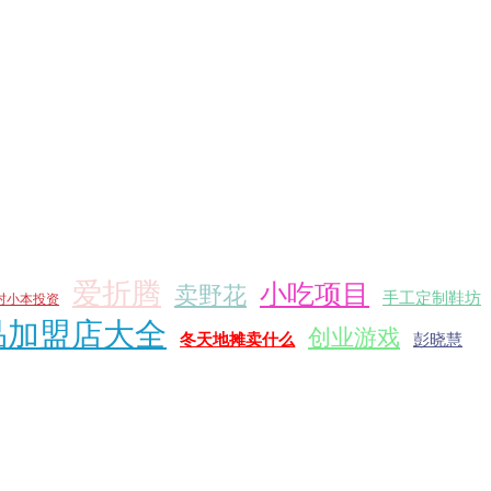
爱折腾
小吃项目
卖野花
手工定制鞋坊
村小本投资
品加盟店大全
创业游戏
冬天地摊卖什么
彭晓慧