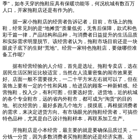
季”，如冬天穿的拖鞋应具有保暖功能等，何况杭城有数百万
人口，开家拖鞋店还是有作为的。
据一家小拖鞋店的经营者告诉记者，目前，市场上的拖
鞋，经常见到的是“地摊货”质量低劣，无售后保障，款式和色
彩千篇一律，产品结构和品种，与消费者日益提升的生活品质
和实际需求明显脱节。该经营者认为，拖鞋市场目前还是一块
眼皮子底下的生财“荒地”。经营一家特色拖鞋店，要做哪些准
备工作呢?
据有经营经验的人介绍，首先是选址。拖鞋专卖店，选在
居民生活区附近比较适宜，当然在人流量密集的闹市效果更
好。店面一般不需要很大，一二十平方米左右就可以了，但在
装饰上要有一定的个性和风格，给进店的顾客一种新鲜感。经
营拖鞋，投入少，有利可图，但要选好货。进货地，近的杭城
的各个专业鞋市，远的省内外鞋市，都可成为“淘货”的目的
地。初次经营的，最好多跑几个地方，摸摸底，再根据消费者
的需求，来决定进货方向。有市场眼光的拖鞋经营者，可搞些
特色品种，尤其是自己设计拖鞋样本，再联系加工生产。
开拖鞋店是小本经营，最主要的就是要确保品质过关，一
分钱一分货，因为多数消费者买拖鞋图的还是经济实惠。这