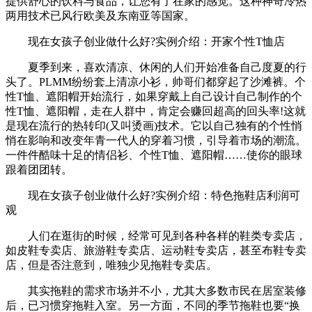
提供舒心的饮料与食品，让您有了在家的感觉。这种神奇冷热
两用技术已风行欧美及东南亚等国家。
现在女孩子创业做什么好?实例介绍：开家个性T恤店
夏季到来，喜欢清凉、休闲的人们开始准备自己度夏的行
头了。PLMM纷纷套上清凉小衫，帅哥们都穿起了沙滩裤。个
性T恤、遮阳帽开始流行，如果穿戴上自己设计自己制作的个
性T恤、遮阳帽，走在人群中，肯定会赚回超高的回头率!这就
是现在流行的热转印(又叫烫画)技术。它以自己独有的个性悄
悄在影响和改变年青一代人的穿着习惯，引导着市场的潮流。
一件件酷味十足的情侣衫、个性T恤、遮阳帽……使你的眼球
跟着团团转。
现在女孩子创业做什么好?实例介绍：特色拖鞋店利润可
观
人们在逛街的时候，经常可见到各种各样的鞋类专卖店，
如皮鞋专卖店、旅游鞋专卖店、运动鞋专卖店，甚至布鞋专卖
店，但是否注意到，唯独少见拖鞋专卖店。
其实拖鞋的需求市场并不小，尤其大多数市民在居室装修
后，已习惯穿拖鞋入室。另一方面，不同的季节拖鞋也要“换