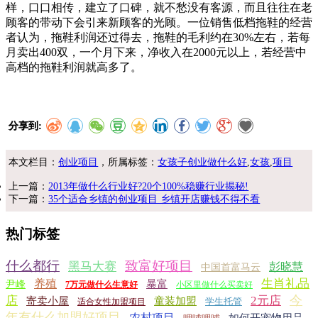
样，口口相传，建立了口碑，就不愁没有客源，而且往往在老
顾客的带动下会引来新顾客的光顾。一位销售低档拖鞋的经营
者认为，拖鞋利润还过得去，拖鞋的毛利约在30%左右，若每
月卖出400双，一个月下来，净收入在2000元以上，若经营中
高档的拖鞋利润就高多了。
分享到:
本文栏目：
创业项目
，所属标签：
女孩子创业做什么好
,
女孩
,
项目
上一篇：
2013年做什么行业好?20个100%稳赚行业揭秘!
下一篇：
35个适合乡镇的创业项目 乡镇开店赚钱不得不看
热门标签
什么都行
致富好项目
黑马大赛
彭晓慧
中国首富马云
生肖礼品
养殖
暴富
尹峰
7万元做什么生意好
小区里做什么买卖好
今
店
2元店
寄卖小屋
童装加盟
学生托管
适合女性加盟项目
年有什么加盟好项目
农村项目
如何开宠物用品