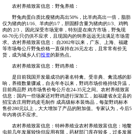
农村养殖致富信息：野兔养殖：
野兔肉蛋白质比瘦猪肉高出50%，比羊肉高出一倍，脂肪
仅为猪肉的1/16、羊肉的1/7，胆固醇含量为猪肉的1/3、鸡鸭
肉的 2/3， 因此深受市场宠幸，特别是在南方市场，野兔现
60-70元/只仍供不应求，且现国内的饲养远远无法满足市场需
求。农村养殖致富信息： 自2002年以来，广东、上海、福建
等市场每公斤野兔价格一直保持在26元左右，且常常有价无
货，成为城乡人们
投资
的新热点。
农村养殖致富信息：野鸡养殖：
是目前我国开发最成功的著名特禽。受非典、禽流感的影
响，养殖数量骤减，自去年冬以来，野鸡市场价格持续升温，
目前商品野 鸡市场售价每公斤在24-35元之间。农村养殖致富
信息：国内一些场家还对野鸡进行深加工，如福建省永定县的
招宝农庄用野鸡皮毛制作 成高级标本装饰品，每架野鸡标本
售价280元以上，大大增加了产品的附加值。专家认为，今后5
年内将供不应求。
农村养殖致富信息：特种养殖业农村养殖致富信息：地鳖
虫前几年发展较快但应用有限，药材部门库存较多，过多发展