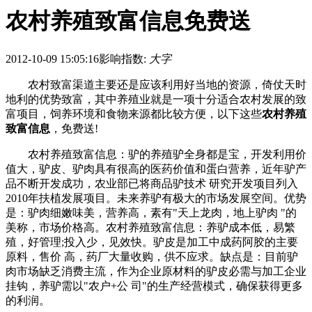
农村养殖致富信息免费送
2012-10-09 15:05:16
影响指数:
大字
农村致富渠道主要还是应该利用好当地的资源，倚仗天时
地利的优势致富，其中养殖业就是一项十分适合农村发展的致
富项目，饲养环境和食物来源都比较方便，以下这些
农村养殖
致富信息
，免费送!
农村养殖致富信息：驴的养殖驴全身都是宝，开发利用价
值大，驴皮、驴肉具有很高的医药价值和蛋白营养，近年驴产
品不断开发成功，农业部已将商品驴技术 研究开发项目列入
2010年扶植发展项目。未来养驴有极大的市场发展空间。优势
是：驴肉细嫩味美，营养高，素有"天上龙肉，地上驴肉 "的
美称，市场价格高。农村养殖致富信息：养驴成本低，易繁
殖，好管理;投入少，见效快。驴皮是加工中成药阿胶的主要
原料，售价 高，药厂大量收购，供不应求。缺点是：目前驴
肉市场缺乏消费主流，作为企业原材料的驴皮必需与加工企业
挂钩，养驴需以"农户+公 司"的生产经营模式，确保获得更多
的利润。