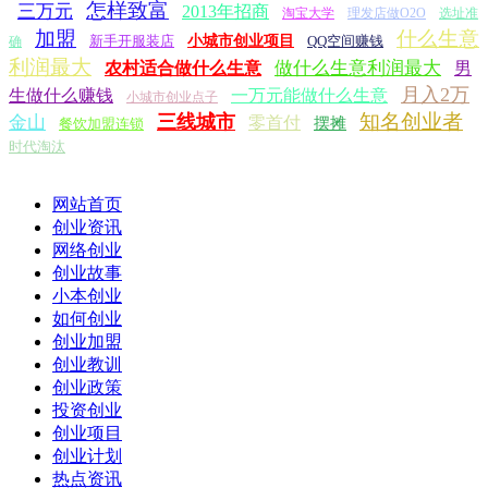
怎样致富
三万元
2013年招商
淘宝大学
理发店做O2O
选址准
加盟
什么生意
新手开服装店
小城市创业项目
QQ空间赚钱
确
利润最大
做什么生意利润最大
农村适合做什么生意
男
月入2万
生做什么赚钱
一万元能做什么生意
小城市创业点子
知名创业者
三线城市
金山
零首付
摆摊
餐饮加盟连锁
时代淘汰
网站首页
创业资讯
网络创业
创业故事
小本创业
如何创业
创业加盟
创业教训
创业政策
投资创业
创业项目
创业计划
热点资讯