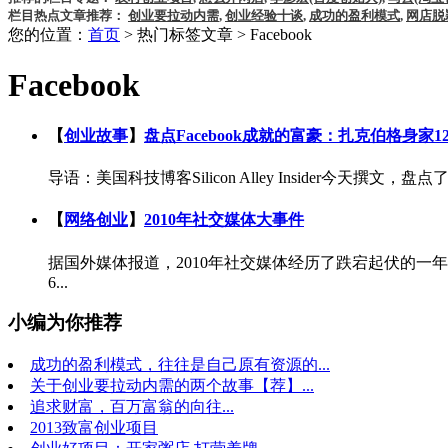
栏目热点文章推荐：
创业要拉动内需
,
创业经验十谈
,
成功的盈利模式
,
网店脱
您的位置：
首页
> 热门标签文章 > Facebook
Facebook
【
创业故事
】
盘点Facebook成就的富豪：扎克伯格身家1
导语：美国科技博客Silicon Alley Insider今
【
网络创业
】
2010年社交媒体大事件
据国外媒体报道，2010年社交媒体经历了跌宕起伏的一年，既有
6...
小编为你推荐
成功的盈利模式，往往是自己原有资源的...
关于创业要拉动内需的两个故事【荐】...
追求财富，百万富翁的向往...
2013致富创业项目