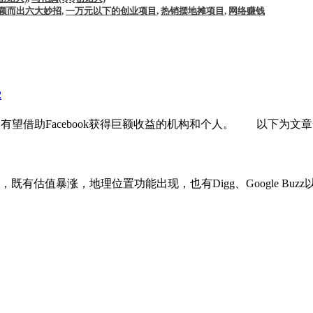
颖而出六大妙招
,
一万元以下的创业项目
,
热销摆地摊项目
,
网络赚钱
2
天撰文，盘点了有望借助Facebook获得巨额收益的机构和个人。 以下
估值暴涨，地理位置功能出现，也有Digg、Google Buzz以及