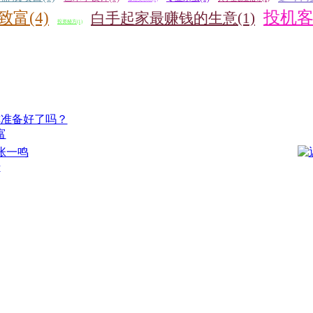
投机客(
致富(4)
白手起家最赚钱的生意(1)
投资秘方(1)
富
始