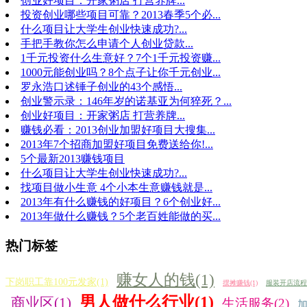
创业好项目：开家粥店 打营养牌...
投资创业哪些项目可靠？2013春季5个必...
什么项目让大学生创业快速成功?...
手把手教你怎么申请个人创业贷款...
1千元投资什么生意好？7个1千元投资赚...
1000元能创业吗？8个点子让你千元创业...
罗永浩口述锤子创业的43个感悟...
创业警示录：146年岁的诺基亚为何猝死？...
创业好项目：开家粥店 打营养牌...
赚钱必看：2013创业加盟好项目大搜集...
2013年7个招商加盟好项目免费送给你!...
5个最新2013赚钱项目
什么项目让大学生创业快速成功?...
找项目做小生意 4个小本生意赚钱就是...
2013年有什么赚钱的好项目？6个创业好...
2013年做什么赚钱？5个老百姓能做的买...
热门标签
赚女人的钱(1)
下岗职工靠100元发家(1)
摆摊赚钱(1)
服装开店流程(
男人做什么行业(1)
商业区(1)
生活服务(2)
加