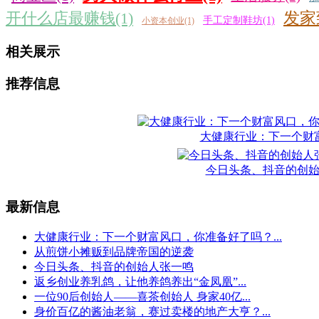
开什么店最赚钱(1)
发家
手工定制鞋坊(1)
小资本创业(1)
相关展示
推荐信息
大健康行业：下一个财
今日头条、抖音的创
最新信息
大健康行业：下一个财富风口，你准备好了吗？...
从煎饼小摊贩到品牌帝国的逆袭
今日头条、抖音的创始人张一鸣
返乡创业养乳鸽，让他养鸽养出“金凤凰”...
一位90后创始人——喜茶创始人 身家40亿...
身价百亿的酱油老翁，赛过卖楼的地产大亨？...