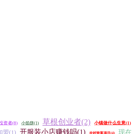
草根创业者(2)
投资者(8)
小镇做什么生意(1)
小馅饼(1)
开服装小店赚钱吗(1)
现在
盟(1)
农村致富项目(4)