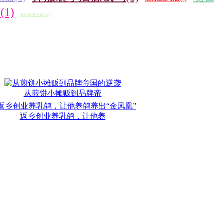
1)
青年创业五句话(1)
从煎饼小摊贩到品牌帝
返乡创业养乳鸽，让他养