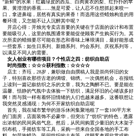
“新鲜”的水果：红瓤绿皮的西瓜、白肉黄衣的梨、红扑扑的苹
果、黄澄澄的香蕉……煞是可爱，让人忍不住想抓起来咬一
口，拿进鼻端，居然有真实的果香！而选用这些蜡烛构造的用
餐环境，又怎能不让人沉醉其中呢？
开店心得：开烛光专卖店首要的关键在于店面的设计和布置
要能吸引人，这里的氛围通常要能促使顾客产生购买行为。其
次所卖的蜡烛要尽可能在形态和香味上琳琅满目，最好能形成
一些套系：如生日系列、新婚系列、约会系列、庆祝系列等，
以满足不同人的需要。
女人创业有哪些项目？个性店之四：纺织自助店
时尚指数：☆☆☆获利指数：☆☆☆☆
店主：齐珏，28岁，兼职做自由撰稿人我是崇尚怀旧的女
子，特别喜欢那些古老的绸缎、锦绣。一次偶然机会，在报纸
上读到一篇记叙纺织之乐的文章，我为之陶醉不已。要是能在
温馨、恬静的气氛中去体验一下纺织，满足怀旧的心绪该多好
啊！而与我一样有着怀旧情绪的人们也越来越多。这番联想让
我突然灵感涌现：为何不开家纺织自助店呢
首先，我在城市繁华的游乐休闲集聚地租了一套100平方米
的门面房，店面装饰不必豪华，但突出了“纺织”的特色，透露
出浓郁的民间风俗气息。然后，从民间购置少量旧的大木架子
织布机，手摇纺车等工具，采购一些来自全国各地的手工布
料，如苗族蜡染，民间纺织的土布等，供顾客参观欣赏或购