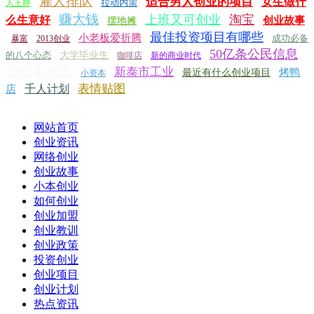
雇人排队
适合男人创业的项目
女生做什
拉动内需
人王静
赚大钱
上班又可创业
淘宝
么生意好
创业故事
摆地摊
最佳投资项目有哪些
小老板爱折腾
成功必备
暴富
2013创业
50亿条公民信息
的八个心态
大学毕业生
咖啡店
新的商业时代
小资本创业
新泰市工业
烤鸭
最近有什么创业项目
小资本
表情贴图
千人计划
店
网站首页
创业资讯
网络创业
创业故事
小本创业
如何创业
创业加盟
创业教训
创业政策
投资创业
创业项目
创业计划
热点资讯