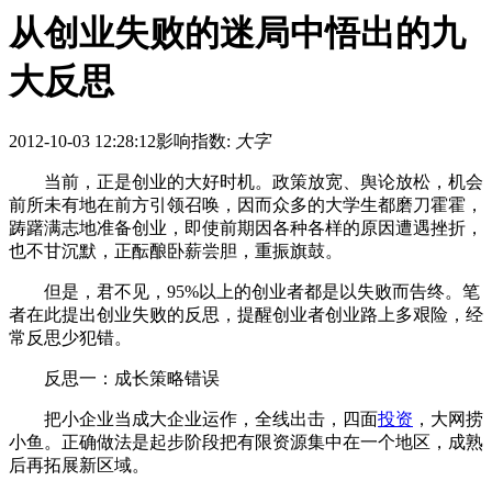
从创业失败的迷局中悟出的九
大反思
2012-10-03 12:28:12
影响指数:
大字
当前，正是创业的大好时机。政策放宽、舆论放松，机会
前所未有地在前方引领召唤，因而众多的大学生都磨刀霍霍，
踌躇满志地准备创业，即使前期因各种各样的原因遭遇挫折，
也不甘沉默，正酝酿卧薪尝胆，重振旗鼓。
但是，君不见，95%以上的创业者都是以失败而告终。笔
者在此提出创业失败的反思，提醒创业者创业路上多艰险，经
常反思少犯错。
反思一：成长策略错误
把小企业当成大企业运作，全线出击，四面
投资
，大网捞
小鱼。正确做法是起步阶段把有限资源集中在一个地区，成熟
后再拓展新区域。