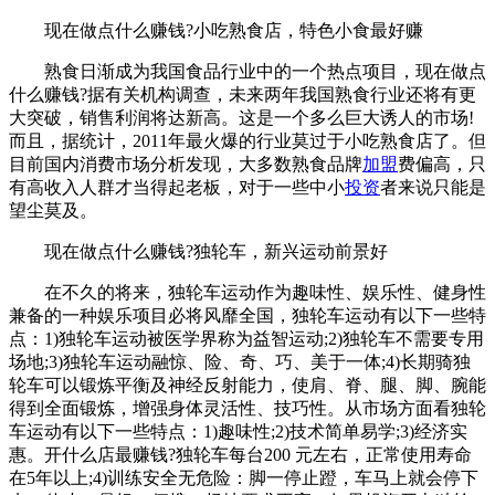
现在做点什么赚钱?小吃熟食店，特色小食最好赚
熟食日渐成为我国食品行业中的一个热点项目，现在做点
什么赚钱?据有关机构调查，未来两年我国熟食行业还将有更
大突破，销售利润将达新高。这是一个多么巨大诱人的市场!
而且，据统计，2011年最火爆的行业莫过于小吃熟食店了。但
目前国内消费市场分析发现，大多数熟食品牌
加盟
费偏高，只
有高收入人群才当得起老板，对于一些中小
投资
者来说只能是
望尘莫及。
现在做点什么赚钱?独轮车，新兴运动前景好
在不久的将来，独轮车运动作为趣味性、娱乐性、健身性
兼备的一种娱乐项目必将风靡全国，独轮车运动有以下一些特
点：1)独轮车运动被医学界称为益智运动;2)独轮车不需要专用
场地;3)独轮车运动融惊、险、奇、巧、美于一体;4)长期骑独
轮车可以锻炼平衡及神经反射能力，使肩、脊、腿、脚、腕能
得到全面锻炼，增强身体灵活性、技巧性。从市场方面看独轮
车运动有以下一些特点：1)趣味性;2)技术简单易学;3)经济实
惠。开什么店最赚钱?独轮车每台200 元左右，正常使用寿命
在5年以上;4)训练安全无危险：脚一停止蹬，车马上就会停下