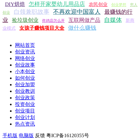
怎样开家婴幼儿用品店
DIY烘焙
农民创业
创业梦想
穷人
白领兼职故事
不再欢迎中国富人
最赚钱的行
创业
自媒体
业
捡垃圾创业
互联网做产品
新商
炸鸡店怎么开
做什么赚钱
女孩子赚钱项目大全
业模式
网站首页
创业资讯
网络创业
创业故事
小本创业
如何创业
创业加盟
创业教训
创业政策
投资创业
创业项目
创业计划
热点资讯
手机版
电脑版
反馈
粤ICP备16120355号