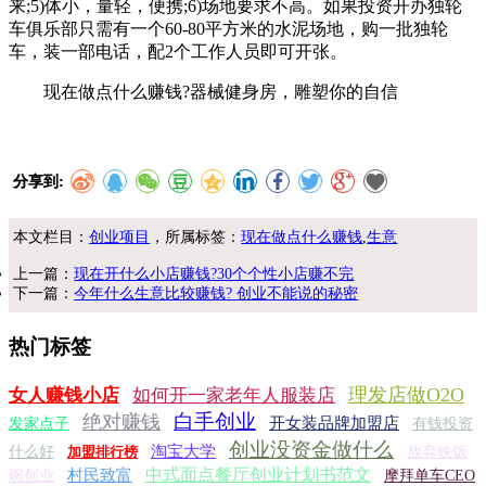
来;5)体小，量轻，便携;6)场地要求不高。如果投资开办独轮
车俱乐部只需有一个60-80平方米的水泥场地，购一批独轮
车，装一部电话，配2个工作人员即可开张。
现在做点什么赚钱?器械健身房，雕塑你的自信
分享到:
本文栏目：
创业项目
，所属标签：
现在做点什么赚钱
,
生意
上一篇：
现在开什么小店赚钱?30个个性小店赚不完
下一篇：
今年什么生意比较赚钱? 创业不能说的秘密
热门标签
理发店做O2O
女人赚钱小店
如何开一家老年人服装店
白手创业
绝对赚钱
开女装品牌加盟店
发家点子
有钱投资
创业没资金做什么
淘宝大学
什么好
加盟排行榜
放弃铁饭
中式面点餐厅创业计划书范文
村民致富
碗创业
摩拜单车CEO