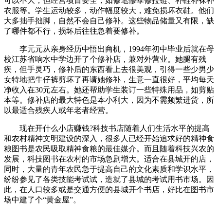
可以不大，但经营项目要全，如修笔修伞修拉链、补鞋补袜补
衣服等。学生运动较多，动作幅度较大，难免损坏衣鞋。他们
大多拙手拙脚，自然不会自己修补。这些物品储量又有限，缺
了哪件都不行，损坏后往往急着要修补。
李元元从亲身经历中悟出商机，1994年初中毕业后就在母
校江苏省响水中学边开了个修补店，兼对外营业。她腿有残
疾，但手灵巧，修补后的东西看上去很美观，引得一些少男少
女特地把牛仔裤剪坏了再请她修补，生意一直很好，平均每天
净收入在30元左右。她还帮助学生装订一些特殊用品，如剪贴
本等。修补店的最大特色是本小利大，因为不需频繁进货，所
以最适合残疾人或年老者经营。
现在开什么小店赚钱?科技书店随着人们生活水平的提高
和农村精神文明建设的深入，很多人已经开始追求好的精神食
粮图书是农民吸取精神食粮的最佳媒介。而且随着科技兴农的
发展，科技图书在农村的市场急剧增大。适合在县城开的店，
同时，大量的青年农民急于提高自己的文化素质和学识水平，
纷纷参见了各类技能考试试，造就了县城的考试用书市场。因
此，在人口较多或是交通方便的县城开个书店，好比在图书市
场中建了个“黄金屋”。