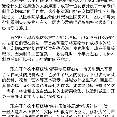
现在开什么小店赚钱?宠物标本制作店为了满足那些想把
宠物长久留在身边的人的愿望，成都一位女孩开设了一家专门
制作宠物标本的工作室。这个想法源自她在宠物医院实习的那
段经历。从医学院毕业后分配到宠物医院实习后，她几乎每天
都能看到失去宠物的主人，因为心爱的猫猫狗狗将永远离开自
己而伤心落泪。
有的很不忍心就这么把“宝贝”处理掉，但又没有什么好的
办法把它们留在身边。于是她萌发了将宠物制作成标本的想
法。宠物标本的制作要经过药物浸泡、皮肉剥离、填充干燥等
程序。因为制作工艺复杂，一般要耗时一个半月左右，而标本
制成后却可以保存20年的时间不腐烂。
现在开什么小店赚钱?野菜专卖店如今，市民生活水平高
了，在蔬菜的消费观念上也发生了很大的变化，不但讲究蔬菜
的品种、花色、营养等基本要素，县城做什么生意好?而且把
其是否属于无公害绿色食品列为首选。如果能顺应消费者的这
一需求，将偏僻山区自然生长的山野菜收集、快运到城里，开
办一家野菜专卖店，肯定深受欢迎。
现在开什么小店赚钱?修补店修补店属“拾遗补缺”一类，
一般人是看不上眼的，实际上却很有市场空间。修补店的门市