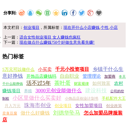
分享到:
本文栏目：
创业项目
，所属标签：
现在开什么小店赚钱
,
个性
,
小店
上一篇：
适合女性创业项目 女人赚钱也疯狂
下一篇：
现在做点什么赚钱?50个好做生意先看先赚!
热门标签
乡镇干什么生
千元小投资项目
小买卖
5万元可以做什么
意好挣钱
自由职业
管理理论
开饰品店赚钱吗
加盟商
冬天
活不过5年
茶叶蛋
如何致富
农村
财富规律
干什么能挣钱
建设科技
3000元创业能做什么
赚钱项目
养殖
公司的控
小区里做什么买卖好
小饰品店创业计划书
手机配件大王
制权
珠海市创业
女性加盟项目
创业项目
月入万元
创业政策
刘德华坠马
做什么好赚钱
怎么加盟品牌服装
卖臭豆腐
店