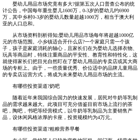
婴幼儿用品市场究竟有多大?据第五次人口普查公布的统
计公告，中国每年重生婴儿1600万，0-3岁的婴幼儿约6900
万，其中乡村0-3岁的婴幼儿数量超越1000万，相当于澳大利
亚的人口总和。
从市场资料剖析得知;婴幼儿用品市场每年将超越1000亿
元的市场范围。小乡镇适合开什么店?一个家庭只需一个孩
子，孩子是家庭消耗的轴心，且家长们在为婴幼儿选择衣物、
玩具等商品时，特殊注重商品的平安性、教育性和特性化，这
就使得家长们把目光自然盯在了婴幼儿用品的专卖店或其大商
场的专柜上。由于，一些质量优秀、价位适中的品牌儿童用品
的专卖店运营方式，将成为未来婴幼儿用品市场的主流。
有哪些投资渠道?奶吧
随着近年来我国综合国力的快速发展，居民对牛奶等乳制
品的需求越来越大。此项目可充分借鉴目前市场上流行的茶
吧，陶吧，书吧等经营模式，以牛奶等乳制品为主要销售产
品，设休闲风格浓厚的卡座，投资规模约为4万元。
有哪些投资渠道?粗粮营养早餐