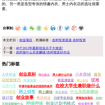
的。另一类是造型夸张的情趣内衣。男士内衣店的选址很重
要。
分享到:
本文栏目：
创业项目
，所属标签：
农村投资渠道
,
农村投资
上一篇：
40个2012年最新创业点子大放送!
下一篇：
农村做什么买卖赚钱?农村致富好办法
热门标签
创业原则
小本商铺
服装
大学毕业
网站建设
男人做什么行业
摆摊
店经营技巧
环保加盟
85后创业者
新亚洲首富
网上创业
在校大学生兼职做什么
品牌代理
申请补贴资金的流程和条件
网上销售
什么东西最赚钱
怎样致富
网上赚钱
自主创业
创业故事
设计室
教你创业
19岁学生创业
3000
草根创业项目
呷哺呷哺
创业计划书格式
折
元创业能做什么
创业者吃香