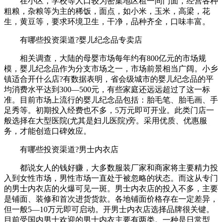
在小区，学校等人口较为密集地区租一间门面，经营各种
粗粮，杂粮等为主的稀饭，面点，如小米，玉米，高梁，花
生，黄豆等，要求环境卫生，干净，品种齐全，口味丰富。
有哪些投资渠道?婴儿纪念品专卖店
相关调查，大陆的母婴市场每年约有800亿元的市场规
模，婴儿纪念品作为分支市场之一，市场前景相当广阔。小乡
镇适合开什么店?有数据表明，省会级城市的婴儿纪念品的平
均消费水平达到300—500元，有些家庭还远远超过了这一标
准。目前市场上流行的婴儿纪念品包括：胎毛笔、胎毛画、手
足秀等。初期投入经费也不多，5万元即可开业。此类门店一
般选择在大型医院(尤其是妇儿医院)旁。采用优质、优惠服
务，才能创造口碑效应。
有哪些投资渠道?男士内衣店
都说女人的钱好赚，大多数服装厂家和商家将主要精力投
入到女性市场，男性市场一直处于被忽略的状态。而这从专门
的男士内衣店的火爆可见一斑。男士内衣店的投入不多，主要
是铺面、装修和首次进货货款。各地铺面价格存在一定差异，
但一般5—10万元即可启动。开男士内衣店选择品牌很关键。
目前受国内男士欢迎的男士内衣主要有两类。一种是日常型