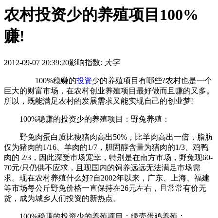
农村投资少的养殖项目100%
赚!
2012-09-07 20:39:20
影响指数:
大字
100%稳赚的
投资
少的养殖项目有哪些?农村也是一个
巨大的财富市场，在农村创业养殖项目最好做而且赚的又多。
所以，既能满足农村的发展需求又能实现自己的创业梦!
100%稳赚的投资少的养殖项目：野兔养殖：
野兔肉蛋白质比瘦猪肉高出50%，比羊肉高出一倍，脂肪
仅为猪肉的1/16、羊肉的1/7，胆固醇含量为猪肉的1/3、鸡鸭
肉的 2/3，因此深受市场宠幸，特别是在南方市场，野兔现60-
70元/只仍供不应求，且现国内的饲养远远无法满足市场需
求。现在农村养殖什么好?自2002年以来，广东、上海、福建
等市场每公斤野兔价格一直保持在26元左右，且常常有价无
货，成为城乡人们投资的新热点。
100%稳赚的投资少的养殖项目：绿壳蛋鸡养殖：