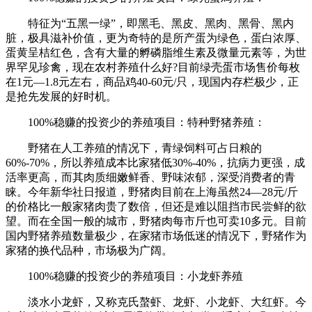
特征为“五黑一绿”，即黑毛、黑皮、黑肉、黑骨、黑内
脏，极具滋补价值，更为奇特的是所产蛋为绿色，蛋白浓厚、
蛋黄呈桔红色，含有大量的孵磷脂维生素及微量元素等，为世
界罕见珍禽，现在农村养殖什么好?目前绿壳蛋市场售价每枚
在1元—1.8元左右，商品鸡40-60元/只，现国内存栏极少，正
是抢先发展的好时机。
100%稳赚的投资少的养殖项目：特种野猪养殖：
野猪在人工养殖的情况下，青绿饲料可占日粮的
60%-70%，所以养殖成本比家猪低30%-40%，抗病力更强，成
活率更高，而其肉质细嫩鲜香、野味浓郁，深受消费者的青
睐。今年新华社日报道，野猪肉目前在上海虽然24—28元/斤
的价格比一般家猪肉贵了数倍，但还是难以阻挡市民尝鲜的欲
望。而在全国一般的城市，野猪肉每市斤也可卖10多元。目前
国内野猪养殖数量极少，在家猪市场低迷的情况下，野猪作为
家猪的换代品种，市场极为广阔。
100%稳赚的投资少的养殖项目：小龙虾养殖
淡水小龙虾，又称克氏螯虾、龙虾、小龙虾、大红虾。今