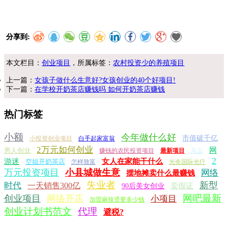
分享到:
本文栏目：
创业项目
，所属标签：
农村投资少的养殖项目
上一篇：
女孩子做什么生意好?女孩创业的40个好项目!
下一篇：
在学校开奶茶店赚钱吗 如何开奶茶店赚钱
热门标签
小额
今年做什么好
市值破千亿
小投资创业项目
白手起家富翁
2万元如何创业
网
男人创业
赚钱的农民投资项目
最新项目
马云
2
游迷
女人在家能干什么
空姐开奶茶店
怎样致富
光灸国际光疗
万元投资项目
小县城做生意
网络
摆地摊卖什么最赚钱
失业者
新型
时代
一天销售300亿
卖假证
90后美女创业
网吧最新
创业项目
网络开店
小项目
加盟麻辣烫要多少钱
创业计划书范文
代理
避税?