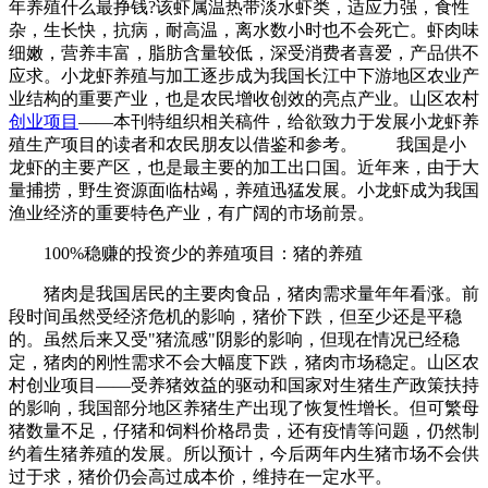
年养殖什么最挣钱?该虾属温热带淡水虾类，适应力强，食性
杂，生长快，抗病，耐高温，离水数小时也不会死亡。虾肉味
细嫩，营养丰富，脂肪含量较低，深受消费者喜爱，产品供不
应求。小龙虾养殖与加工逐步成为我国长江中下游地区农业产
业结构的重要产业，也是农民增收创效的亮点产业。山区农村
创业项目
——本刊特组织相关稿件，给欲致力于发展小龙虾养
殖生产项目的读者和农民朋友以借鉴和参考。 我国是小
龙虾的主要产区，也是最主要的加工出口国。近年来，由于大
量捕捞，野生资源面临枯竭，养殖迅猛发展。小龙虾成为我国
渔业经济的重要特色产业，有广阔的市场前景。
100%稳赚的投资少的养殖项目：猪的养殖
猪肉是我国居民的主要肉食品，猪肉需求量年年看涨。前
段时间虽然受经济危机的影响，猪价下跌，但至少还是平稳
的。虽然后来又受"猪流感"阴影的影响，但现在情况已经稳
定，猪肉的刚性需求不会大幅度下跌，猪肉市场稳定。山区农
村创业项目——受养猪效益的驱动和国家对生猪生产政策扶持
的影响，我国部分地区养猪生产出现了恢复性增长。但可繁母
猪数量不足，仔猪和饲料价格昂贵，还有疫情等问题，仍然制
约着生猪养殖的发展。所以预计，今后两年内生猪市场不会供
过于求，猪价仍会高过成本价，维持在一定水平。