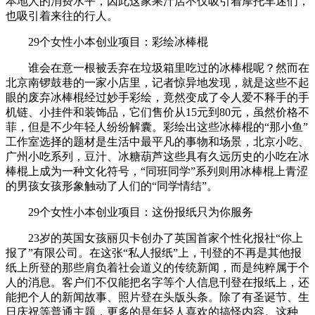
本地人的消费水平，因此这家果汁店不仅吸引着摩托车迷们，
也吸引着来往的行人。
29个女性小本创业项目：彩绘冰棒棍
谁会在意一根被丢弃在垃圾箱里吃过的冰棒棍呢？然而在
北京南锣鼓巷的一家小店里，记者惊异地发现，就是这些不起
眼的废弃冰棒棍经过妙手彩绘，竟然变成了令人爱不释手的手
机链、小挂件和装饰品，它们售价从15元到80元，虽然价格不
菲，但是不少年轻人纷纷解囊。彩绘出这些冰棒棍的“那小鱼”
工作室选择的题材是生活中最平凡的事物和场景，北京小吃、
广州小吃系列，豆汁、冰糖葫芦这些具有久远历史的小吃在冰
棒棍上成为一种文化符号，“同班同学”系列则用冰棒棍上青涩
的男孩女孩形象触动了人们的“同学情结”。
29个女性小本创业项目：这份报纸只为你服务
23岁的英国女孩丽贝卡创办了英国首家个性化报社“你上
报了”有限公司。在这张“私人报纸”上，刊登的不再是其他报
纸上所登的那些肩负着社会道义的传统新闻，而是纯粹属于个
人的消息。客户们不仅能把名字等个人信息刊登在报纸上，还
能把个人的新闻故事、照片登在头版头条。除了有圣诞节、生
日庆祝等普通主题，更多的是年轻人喜欢的搞怪内容。这种