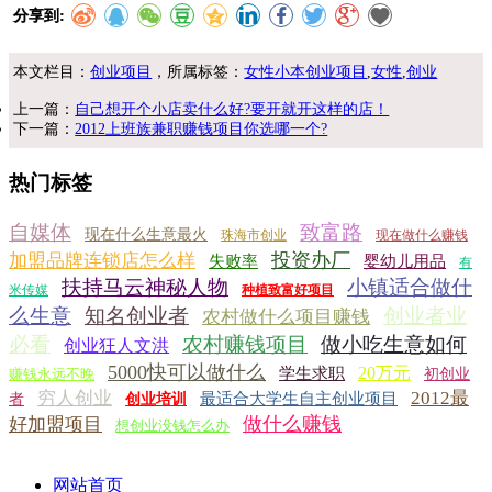
分享到:
本文栏目：
创业项目
，所属标签：
女性小本创业项目
,
女性
,
创业
上一篇：
自己想开个小店卖什么好?要开就开这样的店！
下一篇：
2012上班族兼职赚钱项目你选哪一个?
热门标签
自媒体
致富路
现在什么生意最火
珠海市创业
现在做什么赚钱
投资办厂
加盟品牌连锁店怎么样
失败率
婴幼儿用品
有
扶持马云神秘人物
小镇适合做什
米传媒
种植致富好项目
么生意
知名创业者
创业者业
农村做什么项目赚钱
必看
农村赚钱项目
做小吃生意如何
创业狂人文洪
5000快可以做什么
20万元
学生求职
赚钱永远不晚
初创业
穷人创业
2012最
最适合大学生自主创业项目
者
创业培训
做什么赚钱
好加盟项目
想创业没钱怎么办
网站首页