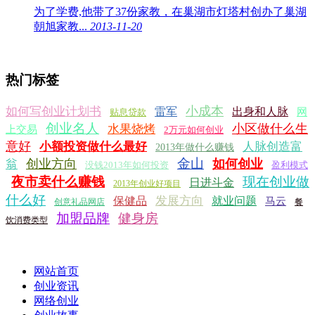
为了学费,他带了37份家教，在巢湖市灯塔村创办了巢湖
朝旭家教...
2013-11-20
热门标签
小成本
如何写创业计划书
雷军
出身和人脉
网
贴息贷款
创业名人
小区做什么生
水果烧烤
上交易
2万元如何创业
意好
小额投资做什么最好
人脉创造富
2013年做什么赚钱
金山
创业方向
如何创业
翁
没钱2013年如何投资
盈利模式
夜市卖什么赚钱
现在创业做
日进斗金
2013年创业好项目
什么好
发展方向
保健品
就业问题
马云
创意礼品网店
餐
加盟品牌
健身房
饮消费类型
网站首页
创业资讯
网络创业