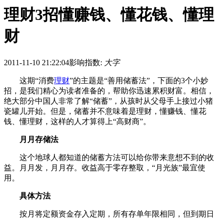
理财3招懂赚钱、懂花钱、懂理
财
2011-11-10 21:22:04
影响指数:
大字
这期“消费
理财
”的主题是“善用储蓄法”，下面的3个小妙
招，是我们精心为读者准备的，帮助你迅速累积财富。相信，
绝大部分中国人非常了解“储蓄”，从孩时从父母手上接过小猪
瓷罐儿开始。但是，储蓄并不意味着是理财，懂赚钱、懂花
钱、懂理财，这样的人才算得上“高财商”。
月月存储法
这个地球人都知道的储蓄方法可以给你带来意想不到的收
益。月月发，月月存。收益高于零存整取，“月光族”最宜使
用。
具体方法
按月将定额资金存入定期，所有存单年限相同，但到期日