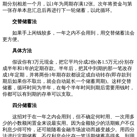
期分别相差一个月，以1年为周期存满12张。次年将资金与第
一张存单本息汇总后再进行下一轮储蓄，以此循环。
交替储蓄法
如果手上闲钱较多，一年之内不会用到，用交替储蓄法会
更方便。
具体方法
假设你有3万元现金，把它平均分成2份(各1.5万元)分别存
成半年和1年的定期存款。半年后，把其中到期的那一笔改存
成1年定期，并将两份1年期存款都设定成自动转存(即存款到
期后如果你不取出，就会自动延长一个储蓄周期)。这样交替
储蓄，循环时间为半年，在每个半年时间到期后需要用钱时，
你都可以有到期的存单可以支取。
四分储蓄法
这招对于在一年之内会用到，但不确定何时用、一次用多
少的小数额闲置金来说最实用。因为金额较少的活期账户不仅
利息少得可怜，还可能随着金融市场波动而越变越少。用四分
法进行定期储蓄，不仅利息会比存一笔活期储蓄高得多，到用