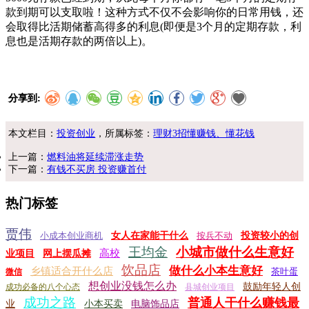
款到期可以支取啦！这种方式不仅不会影响你的日常用钱，还
会取得比活期储蓄高得多的利息(即便是3个月的定期存款，利
息也是活期存款的两倍以上)。
分享到:
本文栏目：
投资创业
，所属标签：
理财3招懂赚钱、懂花钱
上一篇：
燃料油将延续滞涨走势
下一篇：
有钱不买房 投资赚首付
热门标签
贾伟
小成本创业商机
女人在家能干什么
按兵不动
投资较小的创
王均金
小城市做什么生意好
高校
业项目
网上摆瓜摊
饮品店
做什么小本生意好
乡镇适合开什么店
茶叶蛋
微信
想创业没钱怎么办
鼓励年轻人创
成功必备的八个心态
县城创业项目
成功之路
普通人干什么赚钱最
业
小本买卖
电脑饰品店