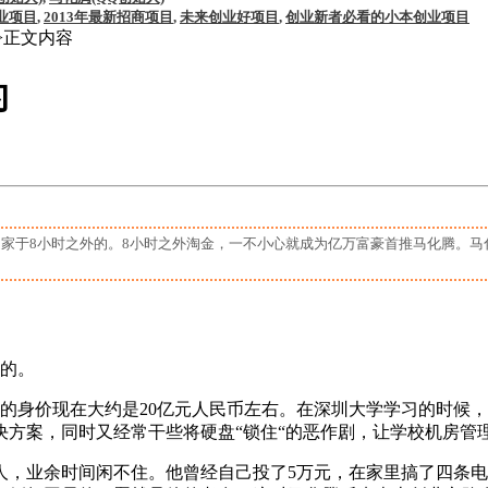
业项目
,
2013年最新招商项目
,
未来创业好项目
,
创业新者必看的小本创业项目
>正文内容
的
家于8小时之外的。8小时之外淘金，一不小心就成为亿万富豪首推马化腾。马
外的。
的身价现在大约是20亿元人民币左右。在深圳大学学习的时候
方案，同时又经常干些将硬盘“锁住“的恶作剧，让学校机房管
人，业余时间闲不住。他曾经自己投了5万元，在家里搞了四条电