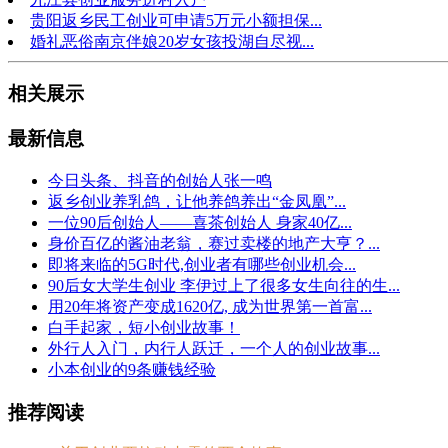
贵阳返乡民工创业可申请5万元小额担保...
婚礼恶俗南京伴娘20岁女孩投湖自尽视...
相关展示
最新信息
今日头条、抖音的创始人张一鸣
返乡创业养乳鸽，让他养鸽养出“金凤凰”...
一位90后创始人——喜茶创始人 身家40亿...
身价百亿的酱油老翁，赛过卖楼的地产大亨？...
即将来临的5G时代,创业者有哪些创业机会...
90后女大学生创业 李伊过上了很多女生向往的生...
用20年将资产变成1620亿, 成为世界第一首富...
白手起家，短小创业故事！
外行人入门，内行人跃迁，一个人的创业故事...
小本创业的9条赚钱经验
推荐阅读