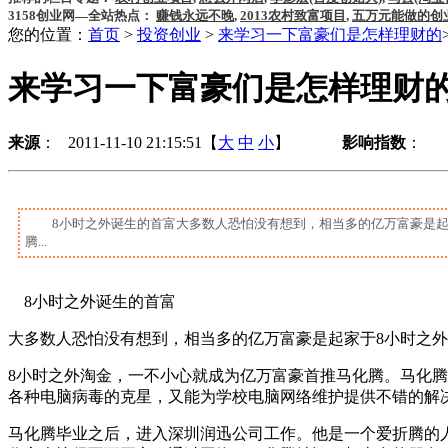
3158创业网—全站热点：
赚钱永远不晚
,
2013农村致富项目
,
五万元能做的创
您的位置：
首页
>
投资创业
>
来学习一下富豪们是怎样理财的
来学习一下富豪们是怎样理财
来源
： 2011-11-10 21:15:51【
大
中
小
】
影响指数
：
8小时之外诞生的首富大多数人恐怕没有想到，相当多的亿万富豪是起
腾...
8小时之外诞生的首富
大多数人恐怕没有想到，相当多的亿万富豪是起家于8小时之
8小时之外淘金，一不小心就成为亿万富豪首推马化腾。马化腾
各种电脑病毒的克星，又能为学校电脑网络维护提供不错的解决
马化腾毕业之后，进入深圳润迅公司工作。他是一个爱折腾的