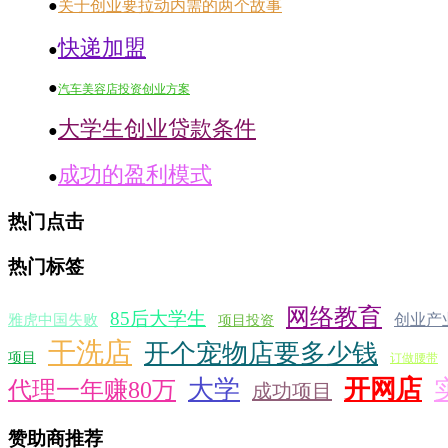
●
关于创业要拉动内需的两个故事
快递加盟
●
●
汽车美容店投资创业方案
大学生创业贷款条件
●
成功的盈利模式
●
热门点击
热门标签
网络教育
85后大学生
创业产
雅虎中国失败
项目投资
干洗店
开个宠物店要多少钱
项目
订做腰带
大学
开网店
代理一年赚80万
成功项目
赞助商推荐