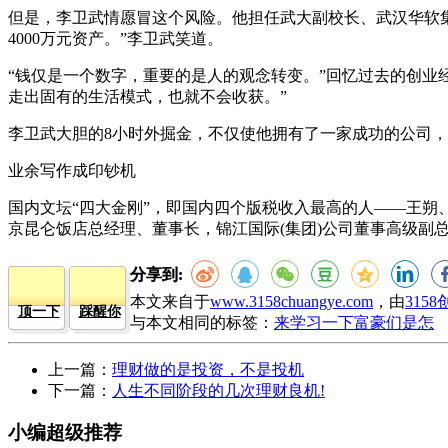
但是，李卫武情愿冒这个风险。他担任武大副校长、武汉华软集
4000万元资产。”李卫武笑道。
“钱仅是一个数字，重要的是人的观念转变。”回忆过去的创业
走出固有的生活模式，也就不会收获。”
李卫武大胆的8小时外掘金，不仅使他拥有了一家成功的公司
业余写作成印钞机
国内文坛“四大金刚”，即国内四个版税收入最高的人——王朔
京昆仑饭店总经理、董事长，锦江国际(集团)公司董事高级副
分享到:
本文来自于
www.3158chuangye.com
，由
315
顶一下
踩醒你
与本文相同的标签：
来学习一下富豪们是怎
上一篇：
理财做的是投资，不是投机
下一篇：
人生不同阶段的几次理财良机!
小编超级推荐