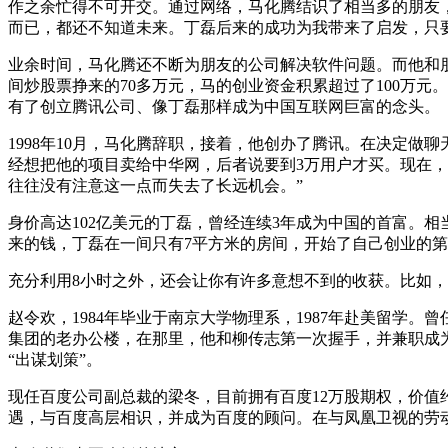
作之余忙得不可开交。通过网络，马化腾结识了相当多的朋友
而已，都还不知道未来。丁磊后来的成功为我带来了启发，只
业余时间，马化腾还不断为朋友的公司解决软件问题。而他和
间炒股票挣来的70多万元，马的创业资金积累超过了100万
有了创立腾讯公司、像丁磊那样成为中国互联网巨富的念头。
1998年10月，马化腾辞职，接着，他创办了腾讯。在决定
经想把他的项目卖给中华网，后者说要到3万用户才买。现在
往往没有注意这一点而失去了长远机会。”
身价高达102亿美元的丁磊，曾经连续3年成为中国的首富。
来的钱，丁磊在一间只有7平方米的房间，开始了自己创业的
充分利用8小时之外，还会让你有许多意想不到的收获。比如
赵令欢，1984年毕业于南京大学物理系，1987年赴美留学。曾任美国Inf
集团的老办公楼，在那里，他和柳传志第一次握手，并兼职成
“出谋划策”。
现任百度公司副总裁的梁冬，目前拥有百度12万股期权，价值约
遇，与百度高层相识，并成为百度的顾问。在与凤凰卫视的劳动