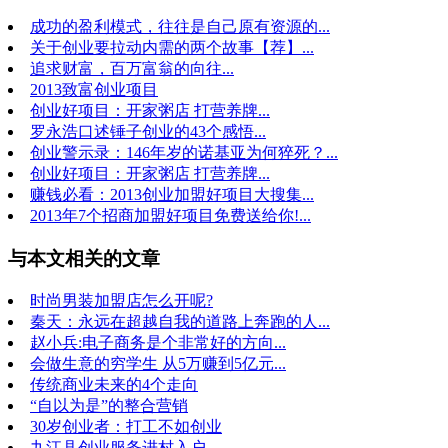
成功的盈利模式，往往是自己原有资源的...
关于创业要拉动内需的两个故事【荐】...
追求财富，百万富翁的向往...
2013致富创业项目
创业好项目：开家粥店 打营养牌...
罗永浩口述锤子创业的43个感悟...
创业警示录：146年岁的诺基亚为何猝死？...
创业好项目：开家粥店 打营养牌...
赚钱必看：2013创业加盟好项目大搜集...
2013年7个招商加盟好项目免费送给你!...
与本文相关的文章
时尚男装加盟店怎么开呢?
秦天：永远在超越自我的道路上奔跑的人...
赵小兵:电子商务是个非常好的方向...
会做生意的穷学生 从5万赚到5亿元...
传统商业未来的4个走向
“自以为是”的整合营销
30岁创业者：打工不如创业
九江县创业服务进村入户