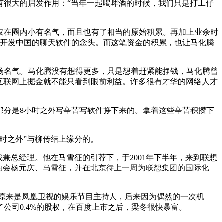
有很大的启发作用：“当年一起喝啤酒的时候，我们只是打工仔
仅在圈内小有名气，而且也有了相当的原始积累。再加上业余时
要开发中国的聊天软件的念头。而这笔资金的积累，也让马化腾
市场名气。马化腾没有想得更多，只是想着赶紧能挣钱，马化腾曾
互联网上掘金就不能只看到眼前利益。许多很有才华的网络人才
大部分是8小时之外写辛苦写软件挣下来的。拿着这些辛苦积攒下
小时之外”与柳传结上缘分的。
sInc.副总裁兼总经理。他在马雪征的引荐下，于2001年下半年，来到联想
约会杨元庆、马雪征，并在北京待上一周为联想集团的国际化
梁冬原来是凤凰卫视的娱乐节目主持人，后来因为偶然的一次机
公司0.4%的股权，在百度上市之后，梁冬很快暴富。