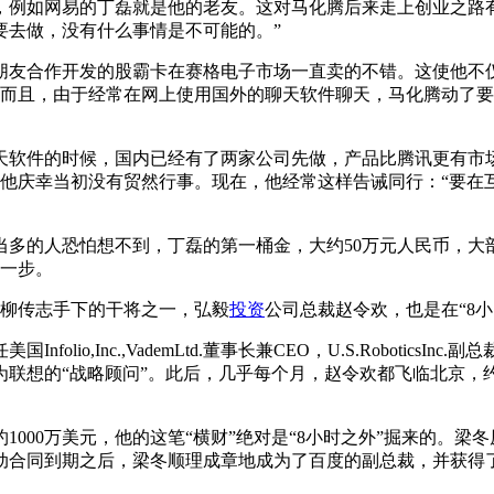
，例如网易的丁磊就是他的老友。这对马化腾后来走上创业之路
要去做，没有什么事情是不可能的。”
朋友合作开发的股霸卡在赛格电子市场一直卖的不错。这使他不
元。而且，由于经常在网上使用国外的聊天软件聊天，马化腾动了
做聊天软件的时候，国内已经有了两家公司先做，产品比腾讯更有
，他庆幸当初没有贸然行事。现在，他经常这样告诫同行：“要在
相当多的人恐怕想不到，丁磊的第一桶金，大约50万元人民币，
第一步。
，柳传志手下的干将之一，弘毅
投资
公司总裁赵令欢，也是在“8
olio,Inc.,VademLtd.董事长兼CEO，U.S.Robotic
为联想的“战略顾问”。此后，几乎每个月，赵令欢都飞临北京，
1000万美元，他的这笔“横财”绝对是“8小时之外”掘来的。
合同到期之后，梁冬顺理成章地成为了百度的副总裁，并获得了