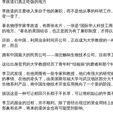
李政道们真正吃饭的地方
李政道的主要收入来自于他的兼职，而不是他从事的科研工作
变一变了。
著名物理学家李政道，有两张名片，一张是“国际华人科技工商
的地方。”著名的美国硅谷，也正是因为有了兼职制度，才得
目前，在中国，利用业余时间开公司，正在成为大学教授的一
好，而且
拥有中国最大的民营公司——湖北畅响生物技术公司。目前李卫
这位出身贫穷的大学教授经历了青年时“结核病”的磨难和那个
李卫武发现，在他周围有一批专家和教授，他们有强大的研究
的事情。在他的牵头下，由美国斯坦福大学与武汉地区部分大
生物系列产品，将中国生物技术开发应用推向了一个新的阶段
据说这是一种可让稻田只长稻子不长草，可让堆积如山的牛粪不
李卫武掘金的过程，并不顺利。除了曾经出现过的资金周转上
形象和名声，将来的退休金也有可能受到影响。