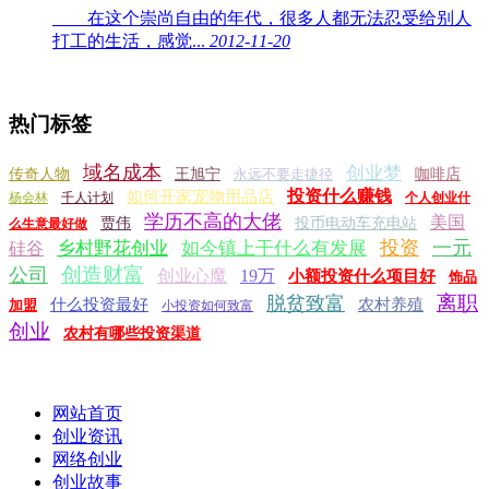
在这个崇尚自由的年代，很多人都无法忍受给别人
打工的生活，感觉...
2012-11-20
热门标签
域名成本
创业梦
传奇人物
王旭宁
永远不要走捷径
咖啡店
投资什么赚钱
如何开家宠物用品店
杨会林
千人计划
个人创业什
学历不高的大佬
美国
贾伟
投币电动车充电站
么生意最好做
投资
一元
乡村野花创业
如今镇上干什么有发展
硅谷
创造财富
公司
创业心魔
19万
小额投资什么项目好
饰品
离职
脱贫致富
什么投资最好
农村养殖
加盟
小投资如何致富
创业
农村有哪些投资渠道
网站首页
创业资讯
网络创业
创业故事