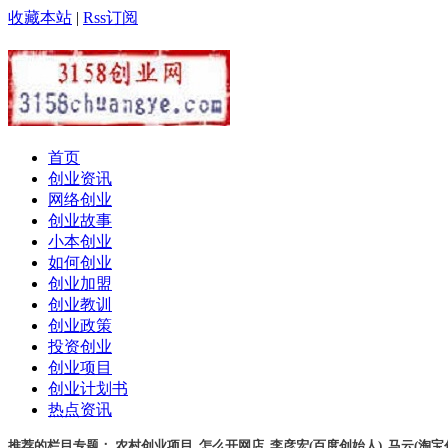
收藏本站
|
Rss订阅
首页
创业资讯
网络创业
创业故事
小本创业
如何创业
创业加盟
创业教训
创业政策
投资创业
创业项目
创业计划书
热点资讯
推荐的栏目专题：
农村创业项目
,
怎么开网店
,
李彦宏(百度创始人)
,
马云(淘宝