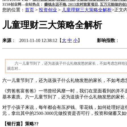
3158创业网—全站热点：
赚钱永远不晚
,
2013农村致富项目
,
五万元能做的创
您的位置：
首页
>
投资创业
>
儿童理财三大策略全解析
>正文
儿童理财三大策略全解析
来源
： 2011-11-10 12:38:12【
大
中
小
】
影响指数
：
六一儿童节到了，还为送孩子什么礼物发愁的家长，不如考虑怎样给
观念对...
六一儿童节到了，还为送孩子什么礼物发愁的家长，不如考虑
《穷爸爸富爸爸》一书曾经风靡一时，我们在里面看到的并不是穷
基本素质。六一儿童节到了，还为送孩子什么礼物发愁的家长
对于小孩子来说，每年都会有压岁钱、零花钱，如何处理好这些
元，拿出其中的2500-3000元做投资是否可行，投资和储
【银行篇】策略??