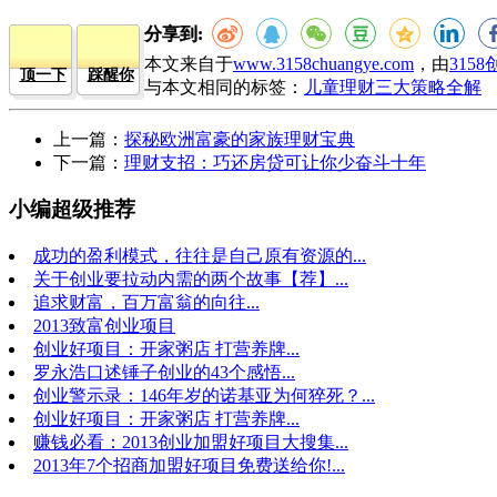
分享到:
本文来自于
www.3158chuangye.com
，由
315
顶一下
踩醒你
与本文相同的标签：
儿童理财三大策略全解
上一篇：
探秘欧洲富豪的家族理财宝典
下一篇：
理财支招：巧还房贷可让你少奋斗十年
小编超级推荐
成功的盈利模式，往往是自己原有资源的...
关于创业要拉动内需的两个故事【荐】...
追求财富，百万富翁的向往...
2013致富创业项目
创业好项目：开家粥店 打营养牌...
罗永浩口述锤子创业的43个感悟...
创业警示录：146年岁的诺基亚为何猝死？...
创业好项目：开家粥店 打营养牌...
赚钱必看：2013创业加盟好项目大搜集...
2013年7个招商加盟好项目免费送给你!...