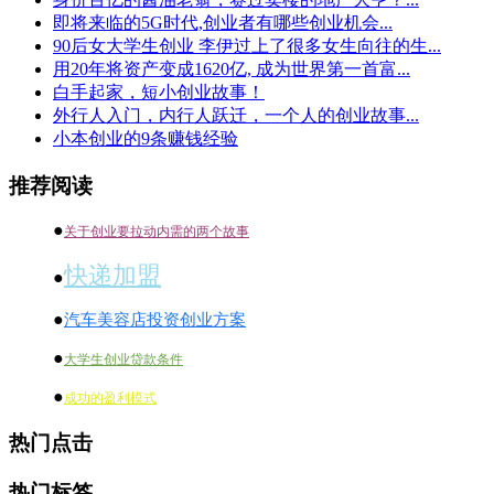
即将来临的5G时代,创业者有哪些创业机会...
90后女大学生创业 李伊过上了很多女生向往的生...
用20年将资产变成1620亿, 成为世界第一首富...
白手起家，短小创业故事！
外行人入门，内行人跃迁，一个人的创业故事...
小本创业的9条赚钱经验
推荐阅读
●
关于创业要拉动内需的两个故事
快递加盟
●
●
汽车美容店投资创业方案
●
大学生创业贷款条件
●
成功的盈利模式
热门点击
热门标签