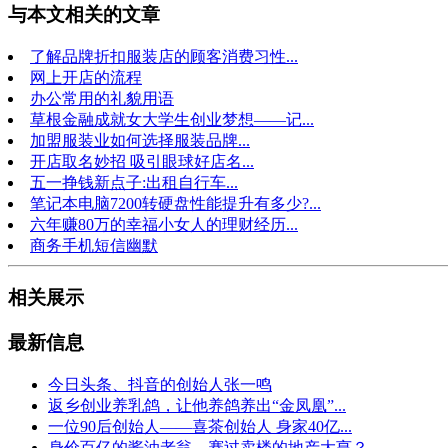
与本文相关的文章
了解品牌折扣服装店的顾客消费习性...
网上开店的流程
办公常用的礼貌用语
草根金融成就女大学生创业梦想——记...
加盟服装业如何选择服装品牌...
开店取名妙招 吸引眼球好店名...
五一挣钱新点子:出租自行车...
笔记本电脑7200转硬盘性能提升有多少?...
六年赚80万的幸福小女人的理财经历...
商务手机短信幽默
相关展示
最新信息
今日头条、抖音的创始人张一鸣
返乡创业养乳鸽，让他养鸽养出“金凤凰”...
一位90后创始人——喜茶创始人 身家40亿...
身价百亿的酱油老翁，赛过卖楼的地产大亨？...