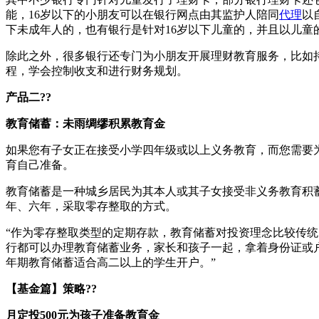
能，16岁以下的小朋友可以在银行网点由其监护人陪同
代理
以
下未成年人的，也有银行是针对16岁以下儿童的，并且以儿
除此之外，很多银行还专门为小朋友开展理财教育服务，比如
程，学会控制收支和进行财务规划。
产品二??
教育储蓄：未雨绸缪积累教育金
如果您有子女正在接受小学四年级或以上义务教育，而您需要
育自己准备。
教育储蓄是一种城乡居民为其本人或其子女接受非义务教育积
年、六年，采取零存整取的方式。
“作为零存整取类型的定期存款，教育储蓄对投资理念比较传
行都可以办理教育储蓄业务，家长和孩子一起，拿着身份证或
年期教育储蓄适合高二以上的学生开户。”
【基金篇】策略??
月定投500元为孩子准备教育金