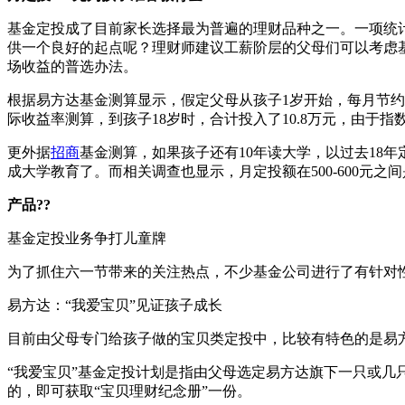
基金定投成了目前家长选择最为普遍的理财品种之一。一项统计
供一个良好的起点呢？理财师建议工薪阶层的父母们可以考虑
场收益的普选办法。
根据易方达基金测算显示，假定父母从孩子1岁开始，每月节约500
际收益率测算，到孩子18岁时，合计投入了10.8万元，由于
更外据
招商
基金测算，如果孩子还有10年读大学，以过去18年
成大学教育了。而相关调查也显示，月定投额在500-600元
产品??
基金定投业务争打儿童牌
为了抓住六一节带来的关注热点，不少基金公司进行了有针对
易方达：“我爱宝贝”见证孩子成长
目前由父母专门给孩子做的宝贝类定投中，比较有特色的是易方
“我爱宝贝”基金定投计划是指由父母选定易方达旗下一只或
的，即可获取“宝贝理财纪念册”一份。