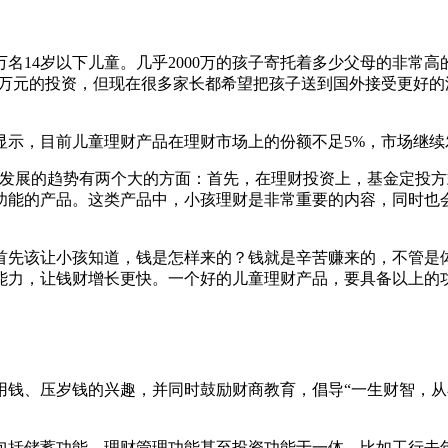
万名14岁以下儿童。几乎2000万的孩子寄托着多少父母的非
20万元的投资，但现在很多家长都希望把孩子送到国外接受更好
显示，目前儿童理财产品在理财市场上的份额不足5%，市场继续
场发展的趋势有两个大的方面：首先，在理财投资上，基金定投
功能的产品。这类产品中，小孩理财是非常重要的内容，同时也
首先该让小孩知道，钱是怎样来的？钱就是辛苦赚来的，不管是
能力，让钱财增长更快。一个好的儿童理财产品，要具备以上的
用钱、压岁钱的兴趣，并同时鼓励财商教育，倡导“一生财智，从
包括储蓄功能、理财管理功能甚至投资功能于一体。比如工行去年