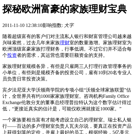
探秘欧洲富豪的家族理财宝典
2011-11-10 12:38:10
影响指数:
大字
随着超级富有的客户们对主流私人银行和财富管理公司越来越
兴味索然，过去几年来家族
理财
室的数量激增。家族理财室为
欧洲顶级富豪家族打理财务，行事低调。不过它们并不适合每
个
投资
者的需求，其运营也需要巨额资金的支持。
家族理财室规模各异，有些是只雇两三人打理行政管理事务的
小单位，有些则是规模齐备的投资公司，雇有10到20名专业人
员负责日常投资决策。
宾夕法尼亚大学沃顿商学院的专项小组“沃顿全球家族联盟”估
计，全世界共有约1000家家族理财室。咨询机构Family Office
Exchange伦敦分支的董事总经理普拉特认为这个数字估计得过
低，“更接近真实的估计是，可能仅欧洲就接近1000家。”
一个家族要相当富有才能考虑设立自己的理财室。瑞士私人银
行——百达的多户理财室负责人瓦夫尔说，要真正在投资产品
上获得划算的定价，并雇上最好的员工，根据经验，5亿美元