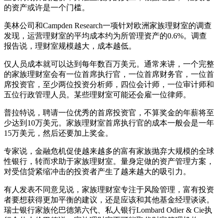
的资产或许是一个门槛。
美林公司和Campden Research一项针对欧洲家族理财室的调查
发现，运营理财室的平均成本约为所管理资产的0.6%。调查
报告说，理财室规模越大，成本越低。
仅人员成本就可以达到每年数百万美元。通常来讲，一个完整
的家族理财室会有一位首席执行官，一位首席财务官，一位首
席投资官，至少两位投资分析师，四位会计师，一位审计师和
五位行政管理人员。某些理财室可能还会雇一位律师。
普拉特说，聘请一位优秀的首席投资官，不算奖金的年薪将至
少达到10万美元。家族理财室首席执行官的成本一般会是一年
15万美元，然后还要加上奖金。
专家说，金融危机促使越来越多的富有家族抛弃大规模的全球
性银行，转而求助于家族理财室。量身定做的资产管理方案，
对受信贷紧缩冲击的投资者产生了越来越大的吸引力。
有人发表不同意见说，家族理财室专注于风险管理，富有投资
者要想获得更加平衡的建议，还是应该和其他基金经理谈谈。
瑞士银行家族伦巴德第六代、私人银行Lombard Odier & Cie执