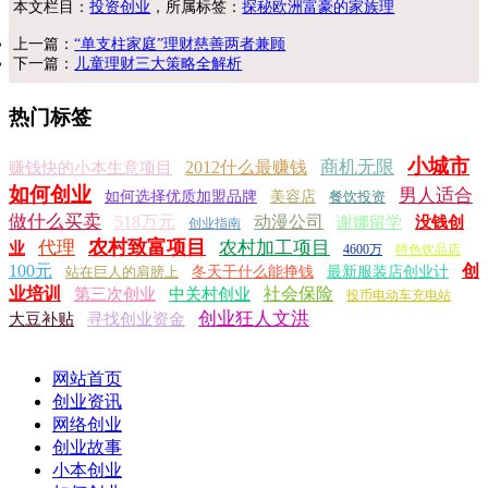
本文栏目：
投资创业
，所属标签：
探秘欧洲富豪的家族理
上一篇：
“单支柱家庭”理财慈善两者兼顾
下一篇：
儿童理财三大策略全解析
热门标签
小城市
商机无限
2012什么最赚钱
赚钱快的小本生意项目
如何创业
男人适合
如何选择优质加盟品牌
美容店
餐饮投资
做什么买卖
518万元
动漫公司
谢娜留学
没钱创
创业指南
农村致富项目
代理
农村加工项目
业
4600万
特色饮品店
100元
创
站在巨人的肩膀上
冬天干什么能挣钱
最新服装店创业计
业培训
社会保险
第三次创业
中关村创业
投币电动车充电站
创业狂人文洪
大豆补贴
寻找创业资金
网站首页
创业资讯
网络创业
创业故事
小本创业