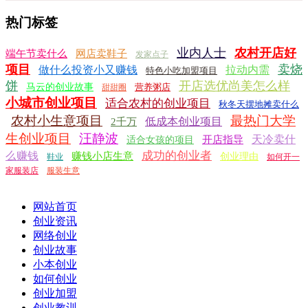
热门标签
业内人士
农村开店好
端午节卖什么
网店卖鞋子
发家点子
项目
卖烧
做什么投资小又赚钱
拉动内需
特色小吃加盟项目
饼
开店选优尚美怎么样
马云的创业故事
营养粥店
甜甜圈
小城市创业项目
适合农村的创业项目
秋冬天摆地摊卖什么
农村小生意项目
最热门大学
低成本创业项目
2千万
生创业项目
汪静波
天冷卖什
开店指导
适合女孩的项目
成功的创业者
么赚钱
赚钱小店生意
创业理由
鞋业
如何开一
家服装店
服装生意
网站首页
创业资讯
网络创业
创业故事
小本创业
如何创业
创业加盟
创业教训