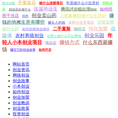
开童装店
做什么连锁项目
年底做什么小生意好
网购卖
四川火锅
应届毕业生
腾讯讨论组出现bug
如何经
家
创业适合做什么
创业卖山药
赚
营干洗店
上班族兼职做什么生意好
刘亮
钱的地摊生意有哪些
连锁加盟
赚女人的钱
农村小生意项目
自
特许加盟
二手童装
做什么好
咖啡店
如何选择创业项目
媒体
创业乐园
年
农村养殖创业
在网上做什么可以挣钱
轻人小本创业项目
赚钱方式
什么东西最赚
饰品店
钱
赚百万的创业故事
如何开店
网站首页
创业资讯
网络创业
创业故事
小本创业
如何创业
创业加盟
创业教训
创业政策
投资创业