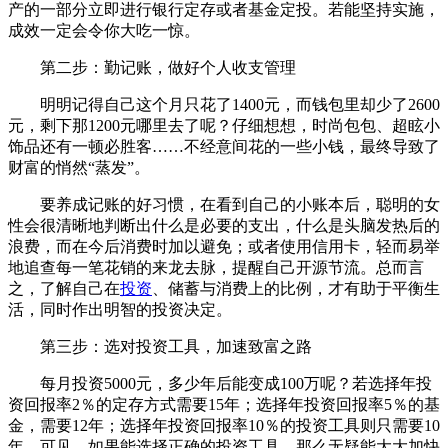
产的一部分立即进行银行定存或者基金定投。若能坚持实施，
成效一定会令你大吃一惊。
第二步：勤记账，做好个人收支管理
明明记得自己这个月只花了1400元，而钱包里却少了2600
元，剩下那1200元哪里去了呢？仔细想想，时尚包包、超眩小
饰品还有一顿必胜客……不经意间花的一些小钱，最终导致了
财富的悄然“蒸发”。
要养成记账的好习惯，在看到自己的小账本后，聪明的女
性会很清晰地判断出什么是必要的支出，什么是头脑发热后的
浪费，而在今后消费时加以避免；或者使用信用卡，轻而易举
地追查每一笔花销的来龙去脉，提醒自己开源节流。总而言
之，了解自己在
投资
、储蓄与消费上的比例，才有助于平衡生
活，同时作出明智的投资决定。
第三步：选对投资工具，加速致富之路
每月投资5000元，多少年后能变成100万呢？若选择年投
资回报率2％的定存方式需要15年；选择年投资回报率5％的基
金，需要12年；选择年投资回报率10％的投资工具则只需要10
年。可见，如果能选择正确的投资工具，那么无疑能大大加快