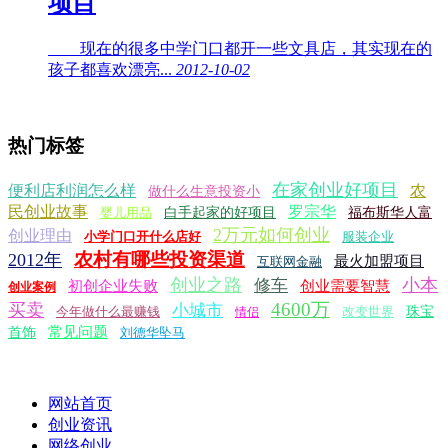
项目
现在的很多中学门口都开一些文具店，其实现在的
孩子都喜欢漂亮...
2012-10-02
热门标签
在家创业好项目
便利店利润怎么样
农
做什么生意投资小
民创业故事
罗宗华
婴儿用品
白手起家的好项目
福布斯华人富
2万元如何创业
创业理由
小学门口开什么店好
服装企业
农村有哪些投资渠道
2012年
最火加盟项目
互联网金融
创业之路
小本
修车
初创企业失败
创业需要智慧
创业案例
4600万
买卖
小城市
今年做什么最赚钱
改变世界
珠宝
情侣
常见问题
首饰
刘德华坠马
网站首页
创业资讯
网络创业