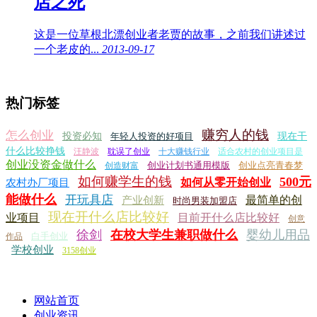
店之死
这是一位草根北漂创业者老贾的故事，之前我们讲述过
一个老皮的...
2013-09-17
热门标签
赚穷人的钱
怎么创业
投资必知
年轻人投资的好项目
现在干
什么比较挣钱
汪静波
耽误了创业
十大赚钱行业
适合农村的创业项目是
创业没资金做什么
创业计划书通用模版
创业点亮青春梦
创造财富
如何赚学生的钱
500元
如何从零开始创业
农村办厂项目
能做什么
开玩具店
最简单的创
产业创新
时尚男装加盟店
现在开什么店比较好
业项目
目前开什么店比较好
创意
徐剑
在校大学生兼职做什么
婴幼儿用品
白手创业
作品
学校创业
3158创业
网站首页
创业资讯