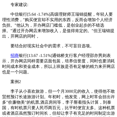
专家建议:
中信银行[5.64 -1.74%]高级理财师王瑞锦提醒，年轻人要
理性消费，"购买便宜却不实用的东西，反而会增加个人经济
负担。"他认为，开办网店门槛低，是创业起步的不错选
择。"通过开办网店来增加收入，是值得肯定的。"但王瑞锦提
出，开网店的同时，
要结合好现实社会中的需求，不可盲目选项。
招商
银行[13.67 -1.51%]通锦桥支行客户经理邵亦男则表
示，开办网店同样需要店面包装，培养信誉度，同时也要消耗
时间成本和资金成本，所以上班族是否有足够的精力来开网店
也是一个问题。
案例2
李子从小喜欢旅游，但一个月3000元的收入，使得他不敢
贸然预订长途旅游计划。年初时，他发觉，网上时常会挂出许
多"价廉物美"的机票,酒店房间等，李子掰着指头计算，到泰
国，有时机票只要人民币两百元，比平时便宜太多。这种机票
或者酒店虽然预订时间长，但却让李子有充足的时间制定出游