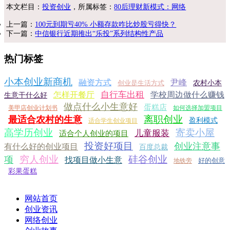
本文栏目：
投资创业
，所属标签：
80后理财新模式：网络
上一篇：
100元到期亏40% 小额存款咋比炒股亏得快？
下一篇：
中信银行近期推出“乐投”系列结构性产品
热门标签
小本创业新商机
融资方式
尹峰
创业是生活方式
农村小本
自行车出租
怎样开餐厅
学校周边做什么赚钱
生意干什么好
做点什么小生意好
蛋糕店
美甲店创业计划书
如何选择加盟项目
离职创业
最适合农村的生意
盈利模式
适合学生创业项目
高学历创业
寄卖小屋
儿童服装
适合个人创业的项目
投资好项目
创业注意事
有什么好的创业项目
百度总裁
穷人创业
硅谷创业
项
找项目做小生意
好的创意
地铁旁
彩果蛋糕
网站首页
创业资讯
网络创业