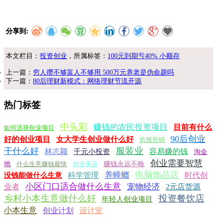
分享到:
本文栏目：
投资创业
，所属标签：
100元到期亏40% 小额存
上一篇：
穷人攒不够富人不够用 500万元养老是伪命题吗
下一篇：
80后理财新模式：网络理财节流开源
热门标签
中头彩
赚钱的农民投资项目
目前有什么
如何选择创业项目
90后创业
好的创业项目
女大学生创业做什么好
饥饿营销
服装业
干什么好
林志颖
容易赚的钱
千元小投资
淘金
创业需要智慧
地
什么生意赚钱最快
创业事迹
赚钱永远不晚
电脑饰品店
养蟑螂
科学管理
时代创
没钱能做什么生意
小区门口适合做什么生意
宠物经济
业者
2元店货源
乡村小本生意做什么好
投资餐饮店
年轻人创业项目
小本生意
创业计划
设计室