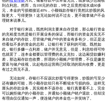
他的
投资
理财
方式，储蓄存款不仅本金无忧，或多或少总能收
到点利息。然而，当100元的存款，9年之后竟然缩水成60多
元，本金的亏损都接近40%，小额钱款存银行竟然比炒股的风
险更大，亏得更快！这无论如何说不过去，更不能拿储户不会
理财来说事儿。
对于银行来说，既然利润主要来自存贷差，那么银行资金
的充裕度当然是银行开展业务的保证，而银行的资金其实无不
来自储户的存款，尽管储户账户中的资金有多有少，但正是这
些看似不多的资金的总和，让银行有了获利的可能。既然如
此，银行多赚一点利差，储户并无意见，但是，利息给得可怜
也就罢了，连本金都要以管理费的名义克扣，这边厢贷款赚利
差，那边厢存款也收费，所谓的小额账户管理费，不仅是嫌贫
爱富与储户歧视，比起电信运营商已经取消的双向收费，更是
有过之而无不及。
无论如何，存银行不应该比炒股亏得更快，炒股的亏至少
还有赚的可能，而小额存款却只有不断缩水亏损的份。这样无
厘头的存款业务，其实根本不该存在，银行真要看不上，完全
可以婉拒储户的小额存款，并通知小额储户销户退款，但却没
有理由仅仅通知一声，便连储户的本金也一并笑纳了。