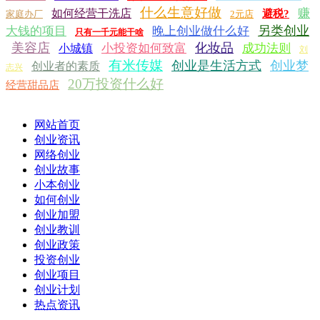
什么生意好做
赚
如何经营干洗店
避税?
家庭办厂
2元店
另类创业
大钱的项目
晚上创业做什么好
只有一千元能干啥
美容店
化妆品
小投资如何致富
成功法则
小城镇
刘
有米传媒
创业是生活方式
创业梦
创业者的素质
志兴
20万投资什么好
经营甜品店
网站首页
创业资讯
网络创业
创业故事
小本创业
如何创业
创业加盟
创业教训
创业政策
投资创业
创业项目
创业计划
热点资讯