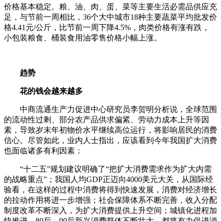
价格基本稳定。粮、油、肉、蛋、菜等主要生活必需品供应充
足，与节前一周相比，36个大中城市18种主要蔬菜平均批发价
格4.41元/公斤，比节前一周下降4.5%，肉类价格有涨有跌，
小包装粮食、桶装食用油零售价格小幅上涨。
趋势
花的钱会越来越多
中商流通生产力促进中心研究员李贺明分析说，全球范围
的流动性过剩、部分农产品供求偏紧、劳动力成本上升等因
素，导致岁末年初物价水平继续高位运行，将影响居民的消费
信心。尽管如此，业内人士指出，应该看到今年我国扩大消费
也面临诸多有利因素：
“十二五”规划建议明确了“把扩大消费需求作为扩大内需
的战略重点”；我国人均GDP正迈向4000美元大关，从国际经
验看，在这样的过程中消费将得到快速发展，消费对经济增长
的拉动作用将进一步增强；社会保障体系不断完善，收入分配
制度改革不断深入，为扩大消费提供上升空间；城镇化进程加
快推进，80后、90后新兴消费群体不断壮大，都将有力促进消