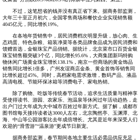
不过，这笔想省的钱并没有真正省下来。据商务部监测，
大年三十至正月初六，全国零售商场和餐饮企业实现销售额
4045亿元，同比增长19%。
在各地年货销售中，居民消费档次明显升级，放心肉、生
态鸡蛋、特色杂粮、箱装净菜等各类品牌食品成为居民消费和
馈赠首选，金银珠宝产品俏销。据统计，北京菜市口百货金银
珠宝销售额突破3个亿，同比增长95.6%，大商集团新玛特购
物休闲广场黄金珠宝增长138.1%，南京一些商场的黄金饰品
销售同比增长1倍多，广州友谊商店金条、黄金首饰等销售同
比增长超过45%。同时，高档家电需求激增，数码产品、液晶
高清电视、节能环保冰箱等消费电子、家电热销。
除了购物、吃饭等传统春节活动，追求生活质量与精神享
受使得读书、游园、农家乐、泡温泉等休闲过年活动趋热，走
出户门过大年成为大中城市百姓过年新方式。据了解，成都市
图书馆每天接待读者达3000人左右，北京陶然亭、玉渊潭、北
海、中山等公园游客比去年成倍增长。尤其是近年来深受人们
欢迎的“滑雪游”“温泉游”更成节日新宠。
据商务部监测，春节期间各地主要生活必需品供应充足，