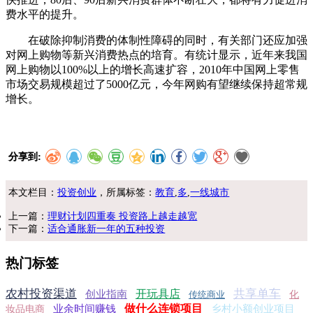
费水平的提升。
在破除抑制消费的体制性障碍的同时，有关部门还应加强
对网上购物等新兴消费热点的培育。有统计显示，近年来我国
网上购物以100%以上的增长高速扩容，2010年中国网上零售
市场交易规模超过了5000亿元，今年网购有望继续保持超常规
增长。
分享到:
本文栏目：
投资创业
，所属标签：
教育
,
多
,
一线城市
上一篇：
理财计划四重奏 投资路上越走越宽
下一篇：
适合通胀新一年的五种投资
热门标签
农村投资渠道
共享单车
开玩具店
创业指南
传统商业
化
做什么连锁项目
业余时间赚钱
乡村小额创业项目
妆品电商