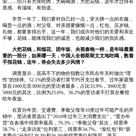
荣……但只有大块吃肉，大碗喝酒，大把花钱，这年才过得有
质感、有滋味、有劲道。
辛苦一年了，我们要对自己好一点，穿大牌一点的衣服，
喝贵一点的酒；对父母、对亲朋要慷慨一点，红包、压岁钱、
礼物，都要拿得出手。这一年，我们或许对他们的关爱和亲近
不够，花钱，能体现我们的诚意，也能减少我们的负疚感。
大把花钱，和烟花、团年饭、央视春晚一样，是年味最重
要的一部分，如果哪一天，中国人全都斯斯文文地吃喝，数着
手指花钱，这年，将会失去多少风情？
调查显示，居高不下的物价指数让市民在年关时做出“理
性”的抉择。52.1%的受访者打算节约开支过春节。过年家庭预
算在1000元至3000元的受访者最多，占比33.9%，3000元至
5000元的其次，比例为25.6%。56.2%的受访者不打算在餐馆
吃年夜饭。
在置办年货、交通费、孝敬父母等10类过年可能产生的开
销中，受访者票选出了“2010年过年三大消费支出”，“置办年
货”在各项中得票率最高，70.3%；“孝敬父母”其次，得票率
58.7%；“走亲访友”位列第三，得票率34.7%。“发红包”和“朋
友聚会”分别以28.3%和26.3%的得票率位列第四、第五。