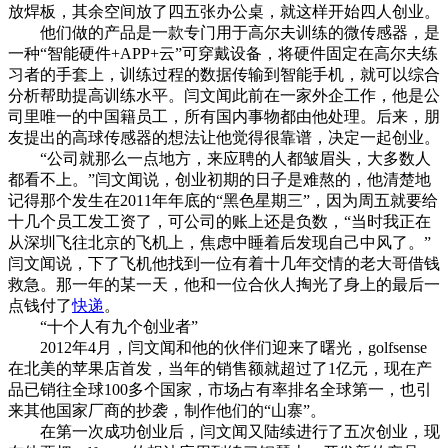
放焊板，其余空间放了四五张办公桌，就这样开始四人创业。
他们做的产品是一款专门用于高尔夫训练的微传感器，是
一种“智能硬件+APP+云”可穿戴设备，将硬件固定在高尔夫练
习者的手套上，训练过程的数据传输到智能手机，就可以综合
分析帮助提高训练水平。闫文闻此前在一家外企工作，他是公
司里唯一的中国籍员工，所有国内事物都由他处理。后来，朋
友提出的高球传感器的想法让他觉得很靠谱，决定一起创业。
“公司就那么一点地方，来应聘的人都皱眉头，大多数人
都看不上。”闫文闻说，创业初期的日子是难熬的，他清楚地
记得那个发生在2011年年底的“黑色星期三”，因为周五就要给
十几个员工发工资了，可公司的账上还是负数，“当时我正在
从深圳飞往北京的飞机上，焦虑中睡着后发现自己中风了。”
闫文闻说，下了飞机他找到一位有着十几年交情的老大哥借钱
救急。那一年的某一天，他和一位合伙人掏光了身上的最后一
点钱付了
快递
。
“十个人有九个创业者”
2012年4月，闫文闻和他的伙伴们迎来了曙光，golfsense
在北美的苹果店首发，当年的销售额就超过了1亿元，现在产
品已销往全球100多个国家，市场占有率排名全球第一，也引
来其他国家厂商的抄袭，制作他们的“山寨”。
在第一次成功创业后，闫文闻又陆续进行了五次创业，现