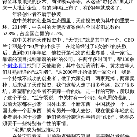
得全球最顶尖的技术、商业模式等等。从这些“孵化器”里走出
来一大批新企业，有的3年就上市了，有的4年就成名了。
年轻创业者不屑于抄袭
在中关村的创业新生态圈里，天使投资成为其中的重要一
环。2014年，中关村的天使投资案例占全国案例总数的
52.8%，占全国金额的61.2%。
在中关村的天使投资中，“天使汇”就是其中的一个。CEO
兰宁羽是个“80后”的小伙子，在此前经过了6次创业的失败
后，直到2011年年底，他拉开第七次的创业序幕，做一家“让
靠谱的项目找到靠谱的钱”的公司。在两年多时间里，帮130余
个
创业项目
找到了天使融资，其中包括滴滴打车、黄太吉等人
们耳熟能详的“成功者”。“从2000年开始做第一家公司，我是
一个持续不成功的创业者，做了六家公司，两家死掉，两家卖
掉，后来做了天使投资。我们这帮人走了很多弯路、踩了很多
坑，希望新的创业者不要踩一样的坑、走一样的弯路，所以做
了这个平台。”兰宁羽说，中关村有一个特别有意思的现象，
以前大家都在抄袭，国外出来一个新东西，中国就抄一个，中
国出来一个新东西，就有另外一堆人去抄。现在很多年轻的创
业者则不屑于抄袭，他们觉得抄袭这件事特别“跌份”，觉得必
须要干一些特别有个性的事情。
“宅男”成为创业推动力
在兰宁羽看来，以前融资特别不容易，需要到处发邮件，