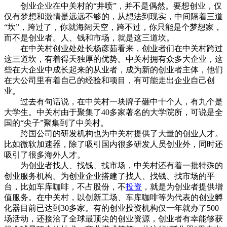
创业企业在中关村的“井喷”，并不是偶然。要想创业，仅
仅有梦想和激情是远远不够的，从想法到现实，中间隔着三道
“坎”，跨过了，你就海阔天空，跨不过，你只能是个梦想家，
而不是创业者。人、钱和市场，就是这三道坎。
在中关村创业处处长杨彦茹看来，创业者们在中关村跨过
这三道坎，有着得天独厚的优势。中关村拥有众多大企业，这
些在大企业中成长起来的从业者，成为新的创业者主体，他们
在大公司里有着自己的经验和项目，有可能走出企业自己创
业。
过去有句话说，在中关村一块牌子砸中十个人，有九个是
大学生。中关村由于聚集了40多家著名的大学院所，可说是全
国的“尖子”聚集到了中关村。
跨国公司的研发机构也为中关村提供了大量的创业人才。
比如微软加速器，除了吸引国内很多研发人员创业外，同时还
吸引了很多海外人才。
为创业者找人、找钱、找市场，中关村还有着一批特殊的
创业服务机构。为创业企业搭建了找人、找钱、找市场的平
台，比如车库咖啡，不占股份，不
投资
，就是为创业者提供增
值服务。在中关村，以创新工场、车库咖啡等为代表的创业孵
化器目前已达到30多家。有的创业投资机构仅一年就办了500
场活动，还接洽了全球最顶尖的创业资源，创业者有幸能够获