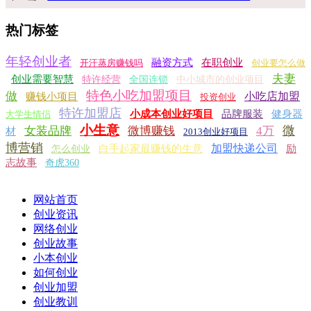
热门标签
年轻创业者
融资方式
在职创业
开汗蒸房赚钱吗
创业要怎么做
夫妻
创业需要智慧
特许经营
全国连锁
中小城市的创业项目
特色小吃加盟项目
做
小吃店加盟
赚钱小项目
投资创业
特许加盟店
小成本创业好项目
品牌服装
健身器
大学生情侣
小生意
微
女装品牌
微博赚钱
4万
材
2013创业好项目
博营销
加盟快递公司
白手起家最赚钱的生意
励
怎么创业
志故事
奇虎360
网站首页
创业资讯
网络创业
创业故事
小本创业
如何创业
创业加盟
创业教训