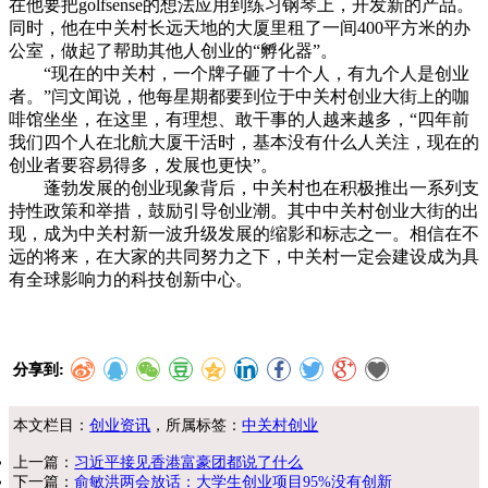
在他要把golfsense的想法应用到练习钢琴上，开发新的产品。
同时，他在中关村长远天地的大厦里租了一间400平方米的办
公室，做起了帮助其他人创业的“孵化器”。
“现在的中关村，一个牌子砸了十个人，有九个人是创业
者。”闫文闻说，他每星期都要到位于中关村创业大街上的咖
啡馆坐坐，在这里，有理想、敢干事的人越来越多，“四年前
我们四个人在北航大厦干活时，基本没有什么人关注，现在的
创业者要容易得多，发展也更快”。
蓬勃发展的创业现象背后，中关村也在积极推出一系列支
持性政策和举措，鼓励引导创业潮。其中中关村创业大街的出
现，成为中关村新一波升级发展的缩影和标志之一。相信在不
远的将来，在大家的共同努力之下，中关村一定会建设成为具
有全球影响力的科技创新中心。
分享到:
本文栏目：
创业资讯
，所属标签：
中关村创业
上一篇：
习近平接见香港富豪团都说了什么
下一篇：
俞敏洪两会放话：大学生创业项目95%没有创新