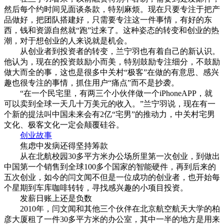
然后每个约时间见面谈条款，特别麻烦。现在只要专注于把产
品做好，把团队搭建好，只需要专注这一件事情，有好的东
西，钱和资源自然就“跑”过来了。这种姿态的转变和创业的热
潮，对于想创业的人来说就是机会。
从创业者到投资者的转变，兰宁羽也有着自己的新认识。
他认为，现在的投资鼓励小而美，特别鼓励专注细分，不鼓励
做大而全的事，这也是很多中关村“极客”在做的有意思、感兴
趣也很专注的事情，抓住用户“痛点”而不是抄袭。
“在一个民宅里，有两三个小伙伴做一个iPhoneAPP，就
可以卖到全球一天几十万美元的收入。”兰宁羽说，现在有一
个新的提法叫中国未来会有2亿“宅男”的推动力，中关村宅男
文化、极客文化一定会颠覆硅谷。
创业故事
焦虑中发病还得坚持筹款
从在北航校园30多平方米办公场所里第一次创业，到做出
中国第一个销售到全球100多个国家的智能硬件，再到后来的
五次创业，如今的闫文闻不但是一位成功的创业者，也开始每
个星期到车库咖啡转转，寻找感兴趣的小项目投资。
发薪日账上还是负数
2010年，闫文闻和其他三个伙伴在北京航空航天大学的柏
彦大厦租了一件30多平方米的办公室，其中一半的地方是用来