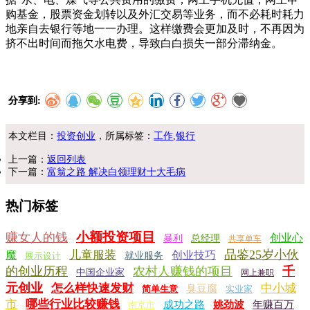
购基金，股票资金划转以及外汇交易等业务，而不必耗时耗力
地亲自去银行等地一一办理。这样缴费会更加及时，不再因为
挤不出时间而拖欠水电费，导致白白损失一部分滞纳金。
分享到:
本文栏目：
投资创业
，所属标签：
工作
,
银行
上一篇：
返回列表
下一篇：
富翁之路 解决白领理财十大毛病
热门标签
小额投资项目
赚女人的钱
创业心
暴利
总经理
共享单车
品鉴25岁小伙
儿童服装
魔
创业技巧
展示设计
就业服务
的创业历程
农村人赚钱的项目
千
中国企业家
网上兼职
元创业
怎么样快速发财
中小城
臭豆腐
简单生意
实业家
市
哪些行业比较赚钱
成功之路
姚劲波
年赚百万
南京市