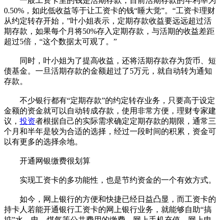
一般工资卡里的钱是活期存款，目前活期存款的年利率为
0.50%，如此低收益等于让工资卡的钱“睡大觉”。“工资卡理财
从约定转存开始，”叶小姐表示，定期存款收益要远远超过活
期存款，如果每个月将50%存入定期存款，与活期的收益差距
超过5倍，“这个数据太可观了。”
同时，叶小姐为了提高收益，还将活期存款存为货币、短
债基金。一旦活期存款的金额超过了5万元，就自动转为通知
存款。
不少银行都有“定期存款”的约定转存业务，只要高于设定
金额的资金就可以自动转成存款，使用非常方便，理财专家建
议，
投资
者根据自己的实际需求确定定期存款的期限，通常三
个月和半年是较为合适的选择，经过一段时间的积累，资金可
以有更多的选择余地。
开通网银缴费很划算
实现工资卡的多功能性，也是节约资金的一个有效方式。
如今，网上银行的方便和快捷已经日益凸显，而工资卡的
持卡人若能开通银行工资卡的网上银行业务，就能够自助“搞
掂”水、电、煤气等公共费用的缴费，网上手机充值，网上申