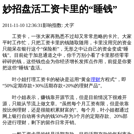
妙招盘活工资卡里的“睡钱”
2011-11-10 12:36:31
影响指数:
大字
工资卡，一张大家再熟悉不过却又常常忽略的卡片。大家
平时工作忙，只把工资卡里的钱随取随用，卡里没用完的资金
只能呆在银行这个“保险柜”，无形之中让自己的资金变成“睡
钱”。目前处于加息通道之中，你千万别小看了卡里那些零零
碎碎的钱，这些钱也会为你经济增长发挥点作用，前提是你要
把这些“睡钱”盘活。
叶小姐打理工资卡的秘诀是运用“黄金
理财
方程式”，即
“50%定期存款+30%活期存款+20%的理财产品”。
叶小姐表示，赚钱靠开源节流，但是目前情况下很难开
源，只能从节流上做文章。“虽然每个月工资有限，但是依靠
按比例理财，还是很能积累财富的”。每个月，叶小姐都通过
网上银行自动将卡内的钱50%存为3个月的定期存款、20%部
分进行理财，剩下的留作日常开销。