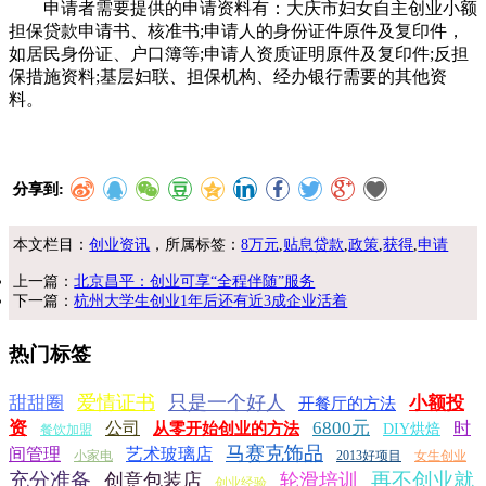
申请者需要提供的申请资料有：大庆市妇女自主创业小额
担保贷款申请书、核准书;申请人的身份证件原件及复印件，
如居民身份证、户口簿等;申请人资质证明原件及复印件;反担
保措施资料;基层妇联、担保机构、经办银行需要的其他资
料。
分享到:
本文栏目：
创业资讯
，所属标签：
8万元
,
贴息贷款
,
政策
,
获得
,
申请
上一篇：
北京昌平：创业可享“全程伴随”服务
下一篇：
杭州大学生创业1年后还有近3成企业活着
热门标签
爱情证书
只是一个好人
甜甜圈
小额投
开餐厅的方法
资
6800元
公司
时
从零开始创业的方法
DIY烘焙
餐饮加盟
马赛克饰品
间管理
艺术玻璃店
小家电
2013好项目
女生创业
充分准备
再不创业就
创意包装店
轮滑培训
创业经验